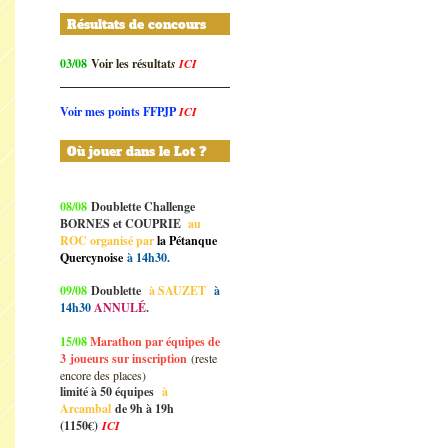
Résultats de concours
03/08
Voir les résultat
s
ICI
Voir mes points FFPJP
ICI
Où jouer dans le Lot ?
08/08
Doublette Challenge
BORNES et COUPRIE
au
ROC organisé par
la Pétanque
Quercynoise
à 14h30.
09/08
Doublette
à SAUZET
à
14h30
ANNULÉ
.
15/08
Marathon par équipes de
3
joueurs sur inscription
(reste
encore des places)
limité à 50 équipes
à
Arcambal
de 9h à 19h
(1150€)
ICI