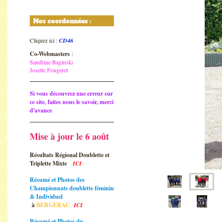
Nos coordonnées :
Cliquez ici :
CD46
Co-Webmasters
:
Sandrine Baginski
Josette Fougeret
Si vous découvrez une erreur sur
ce site, faites nous le savoir, merci
d'avance
Mise à jour le 6 août
Résultats Régional Doublette et
Triplette Mixte
ICI
Résumé et Photos des
Championnats doublette féminin
& Individuel
à
BERGERAC
ICI
Résumé et Photos du