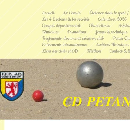
Accueil
Le Comité
Violence dans le sport /
Les 4 Secteurs & les sociétés
Calendrier 2026
Congrès départemental
Chancellerie
Arbitr
Féminines
Formations
Jeunes & technique
Réglements, documents création club
Pétan Qu
Evènements internationaux
Archives Historique
Liens des clubs et CD
Téléthon
Contact & li
CD PETAN