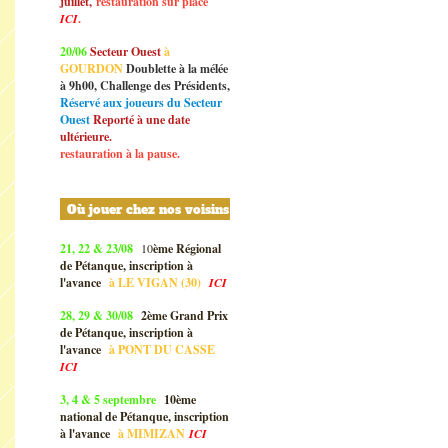
juillet,
restauration sur place
ICI
.
20/06
Secteur Ouest
à
GOURDON
Doublette à la mélée
à 9h00, Challenge des Présidents,
Réservé aux joueurs du Secteur
Ouest
Reporté à une date
ultérieure.
restauration à la pause.
Où jouer chez nos voisins
21, 22 & 23/08
10
ème Régional
de Pétanque, inscription à
l'avance
à
LE VIGAN (30)
ICI
28, 29 & 30/08
2ème Grand Prix
de Pétanque, inscription à
l'avance
à
PONT DU CASSE
ICI
3, 4 & 5 septembre
10ème
national de Pétanque, inscription
à l'avance
à
MIMIZAN
ICI