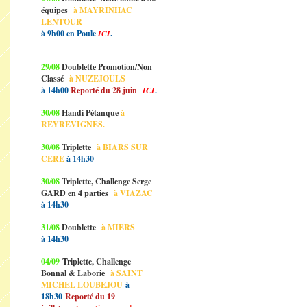
équipes
à MAYRINHAC
LENTOUR
à 9h00 en Poule
ICI
.
29/08
Doublette Promotion/Non
Classé
à NUZEJOULS
à 14h00
Reporté du 28 juin
ICI
.
30/08
Handi Pétanque
à
REYREVIGNES.
30/08
Triplette
à BIARS SUR
CERE
à 14h30
30/08
Triplette, Challenge Serge
GARD en 4 parties
à VIAZAC
à 14h30
31/08
Doublette
à MIERS
à 14h30
04/09
Triplette, Challenge
Bonnal & Laborie
à SAINT
MICHEL LOUBEJOU
à
18h30
Reporté du 19