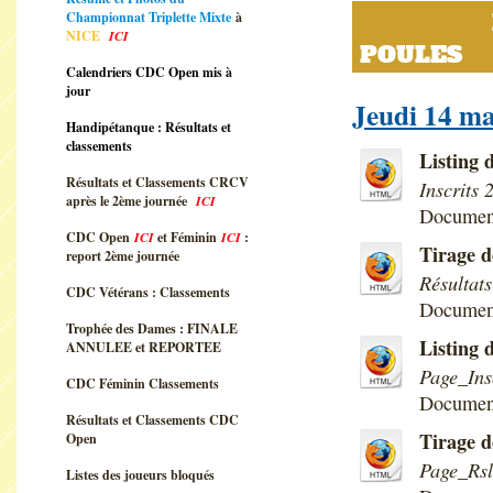
LISTING
Championnat Triplette Mixte
à
NICE
ICI
POULES
Calendriers CDC Open mis à
jour
Jeudi 14 mai
Handipétanque : Résultats et
classements
Listing 
Résultats et Classements CRCV
Inscrits
après le 2ème journée
ICI
Documen
CDC Open
ICI
et Féminin
ICI
:
Tirage d
report 2ème journée
Résulta
CDC Vétérans : Classements
Documen
Trophée des Dames : FINALE
Listing 
ANNULEE et REPORTEE
Page_In
CDC Féminin Classements
Documen
Résultats et Classements CDC
Tirage d
Open
Page_Rs
Listes des joueurs bloqués