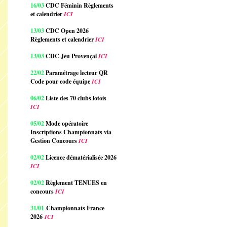
16/03
CDC Féminin Règlements
et calendrier
ICI
13/03
CDC Open 2026
Règlements et calendrier
ICI
13/03
CDC Jeu Provençal
ICI
22/02
Paramétrage lecteur QR
Code pour code équipe
ICI
06/02
Liste des 70 clubs lotois
ICI
05/02
Mode opératoire
Inscriptions Championnats via
Gestion Concours
ICI
02/02
Licence dématérialisée 2026
ICI
02/02
Règlement TENUES en
concours
ICI
31/01
Championnats France
2026
ICI