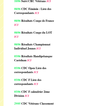
10/06
Suivi CRC Vétérans
ICI
08/06
CDC Féminin : Liste des
Correspondants
ICI
08/06
Résultats Coupe de France
ICI
08/06
Résultats Coupe du LOT
ICI
08/06
Résultats Championnat
Individuel Jeunes
ICI
05/06
Résultats Handipétanque
Castelnau
ICI
05/06
CDC Open Liste des
correspondants
ICI
05/06
CDC F Liste des
correspondants
ICI
05/06
CDC F calendrier 2ème
Division
ICI
29/05
CDC Vétérans Classement