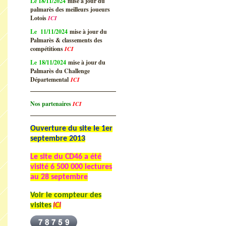
Le 18/11/2024
mise à jour du
palmarès des meilleurs joueurs
Lotois
ICI
Le 11/11/2024
mise à jour du
Palmarès & classements des
compétitions
ICI
Le 18/11/2024
mise à jour du
Palmarès du Challenge
Départemental
ICI
Nos partenaires
ICI
Ouverture du site le 1er
septembre 2013
Le site du CD46 a été
visité
6 500 000 lectures
au 28 septembre
Voir le compteur des
visites
ICI