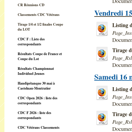
Documen
CR Réunions CD
Vendredi 15
Classements CDC Vétérans
Listing 
Tirage 1/4 et 1/2 finales Coupe
du LOT
Page_In
Documen
CDC F : Liste des
correspondants
Tirage d
Résultats Coupe de France et
Page_Rs
Coupe du Lot
Documen
Résultats Championnat
Individuel Jeunes
Samedi 16 m
Handipétanque 30 mai à
Listing 
Castelnau-Montratier
Page_In
CDC Open 2026 : liste des
Documen
correspondants
CDC F 2026 : liste des
Tirage d
correspondants
Page_Rs
CDC Vétérans Classements
Documen