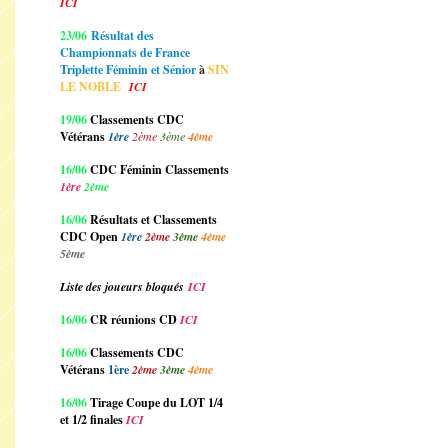
ICI
23/06
Résultat des
Championnats de France
Triplette Féminin et Sénior
à
SIN
LE NOBLE
ICI
19/06
Classements CDC
Vétérans
1ère
2ème
3ème
4ème
16/06
CDC Féminin Classements
1ère
2ème
16/06
Résultats et Classements
CDC Open
1ère
2ème
3ème
4ème
5ème
Liste des joueurs bloqués
ICI
16/06
CR réunions CD
ICI
16/06
Classements CDC
Vétérans
1ère
2ème
3ème
4ème
16/06
Tirage Coupe du LOT 1/4
et 1/2 finales
ICI