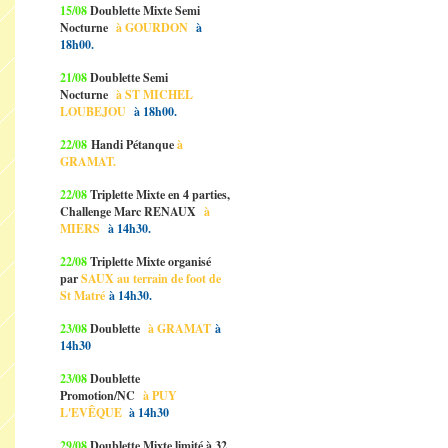
15/08
Doublette Mixte Semi
Nocturne
à GOURDON
à
18h00.
21/08
Doublette Semi
Nocturne
à ST MICHEL
LOUBEJOU
à 18h00.
22/08
Handi Pétanque
à
GRAMAT.
22/08
Triplette Mixte en 4 parties,
Challenge Marc RENAUX
à
MIERS
à 14h30.
22/08
Triplette Mixte organisé
par
SAUX au terrain de foot de
St Matré
à 14h30.
23/08
Doublette
à GRAMAT
à
14h30
23/08
Doublette
Promotion/NC
à PUY
L'EVÊQUE
à 14h30
29/08
Doublette Mixte limité à 32