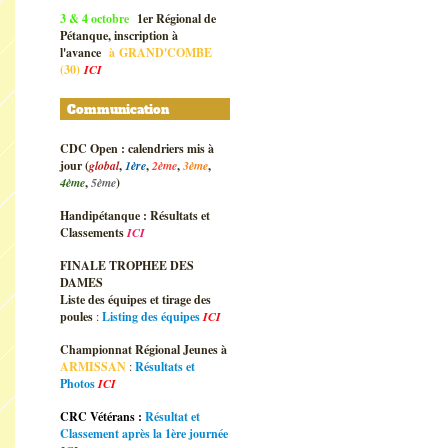
3 & 4 octobre
1er Régional de
Pétanque, inscription à
l'avance
à
GRAND'COMBE
(30)
ICI
Communication
CDC Open : calendriers mis à
jour (
global
,
1ère
,
2ème
,
3ème
,
4ème
,
5ème
)
Handipétanque : Résultats et
Classements
ICI
FINALE TROPHEE DES
DAMES
Liste des équipes et tirage des
poules
:
Listing des équipes
ICI
Championnat Régional Jeunes à
ARMISSAN
:
Résultats et
Photos
ICI
CRC Vétérans :
Résultat et
Classement après la 1ère journée