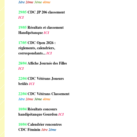
1ère
2ème
3ème
4ème
29/05
CDC JP 206 classement
ICI
19/05
Résultats et classement
Handipétanque
ICI
17/05
CDC Open 2026 :
règlements, calendriers,
correspondants...
ICI
28/04
Affiche Journée des Filles
ICI
22/04
CDC Vétérans Joueurs
brûlés
ICI
22/04
CDC Vétérans Classement
1ère
2ème
3ème
4ème
10/04
Résultats concours
handipétanque Gourdon
ICI
10/04
Calendrier rencontres
CDC Féminin
1ère
2ème