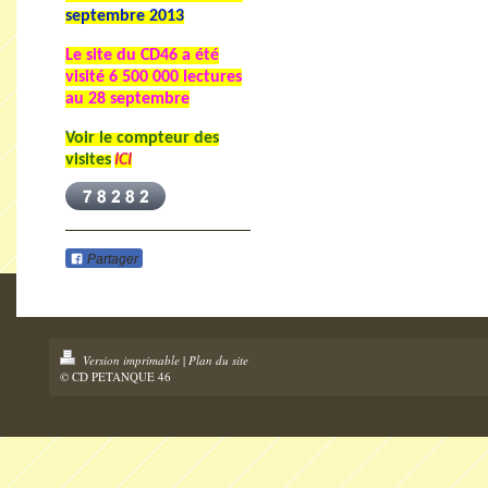
septembre 2013
Le site du CD46 a été
visité
6 500 000 lectures
au 28 septembre
Voir le compteur des
visites
ICI
Partager
Version imprimable
|
Plan du site
© CD PETANQUE 46