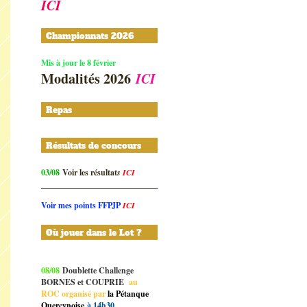
ICI
Championnats 2026
Mis à jour le 8 février
Modalités 2026
ICI
Repas
Résultats de concours
03/08
Voir les résultat
s
ICI
Voir mes points FFPJP
ICI
Où jouer dans le Lot ?
08/08
Doublette Challenge
BORNES et COUPRIE
au
ROC organisé par
la Pétanque
Quercynoise
à 14h30.