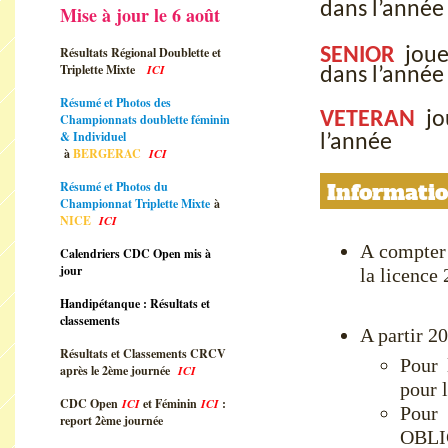
dans l’ann
Mise à jour le 6 août
Résultats Régional Doublette et
SENIOR
joue
Triplette Mixte
ICI
dans l’ann
Résumé et Photos des
VETERAN
jo
Championnats doublette féminin
& Individuel
l’année
à
BERGERAC
ICI
Résumé et Photos du
Informatio
Championnat Triplette Mixte
à
NICE
ICI
A compter
Calendriers CDC Open mis à
jour
la licence 
Handipétanque : Résultats et
classements
A partir 20
Résultats et Classements CRCV
Pour 
après le 2ème journée
ICI
pour l
CDC Open
ICI
et Féminin
ICI
:
Pour
report 2ème journée
OBLI