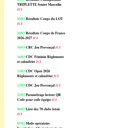
TRIPLETTE Senior Masculin
ICI
20/03
Résultats Coupe du LOT
ICI
20/03
Résultats Coupe de France
2026-2027
ICI
16/03
CRC Jeu Provençal
ICI
16/03
CDC Féminin Règlements
et calendrier
ICI
13/03
CDC Open 2026
Règlements et calendrier
ICI
13/03
CDC Jeu Provençal
ICI
22/02
Paramétrage lecteur QR
Code pour code équipe
ICI
06/02
Liste des 70 clubs lotois
ICI
05/02
Mode opératoire