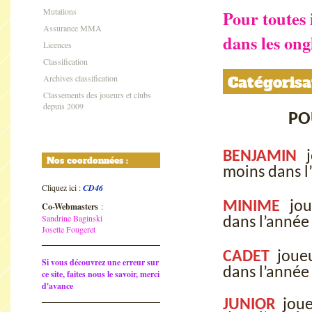
Mutations
Pour toutes 
Assurance MMA
dans les ong
Licences
Classification
Archives classification
Catégorisa
Classements des joueurs et clubs
depuis 2009
PO
BENJAMIN
Nos coordonnées :
moins dans 
Cliquez ici :
CD46
MINIME
jou
Co-Webmasters
:
Sandrine Baginski
dans l’anné
Josette Fougeret
CADET
joueu
Si vous découvrez une erreur sur
dans l’anné
ce site, faites nous le savoir, merci
d'avance
JUNIOR
joue