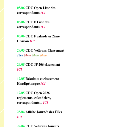
05/06
CDC Open Liste des
correspondants
ICI
05/06
CDC F Liste des
correspondants
ICI
05/06
CDC F calendrier 2ème
Division
ICI
29/05
CDC Vétérans Classement
1ère
2ème
3ème
4ème
29/05
CDC JP 206 classement
ICI
19/05
Résultats et classement
Handipétanque
ICI
17/05
CDC Open 2026 :
règlements, calendriers,
correspondants...
ICI
28/04
Affiche Journée des Filles
ICI
22/04
CDC Vétérans Joueurs