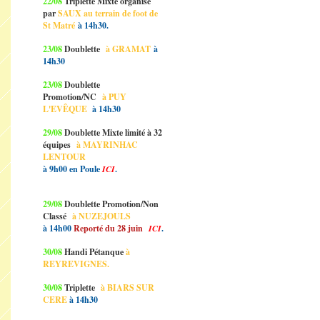
22/08
Triplette Mixte organisé
par
SAUX au terrain de foot de
St Matré
à 14h30.
23/08
Doublette
à GRAMAT
à
14h30
23/08
Doublette
Promotion/NC
à PUY
L'EVÊQUE
à 14h30
29/08
Doublette Mixte limité à 32
équipes
à MAYRINHAC
LENTOUR
à 9h00 en Poule
ICI
.
29/08
Doublette Promotion/Non
Classé
à NUZEJOULS
à 14h00
Reporté du 28 juin
ICI
.
30/08
Handi Pétanque
à
REYREVIGNES.
30/08
Triplette
à BIARS SUR
CERE
à 14h30