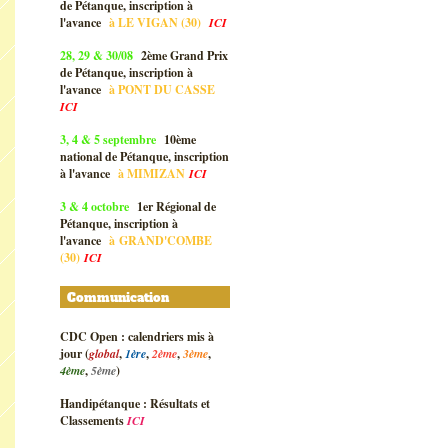
de Pétanque, inscription à
l'avance
à
LE VIGAN (30)
ICI
28, 29 & 30/08
2ème Grand Prix
de Pétanque, inscription à
l'avance
à
PONT DU CASSE
ICI
3, 4 & 5 septembre
10ème
national de Pétanque, inscription
à l'avance
à
MIMIZAN
ICI
3 & 4 octobre
1er Régional de
Pétanque, inscription à
l'avance
à
GRAND'COMBE
(30)
ICI
Communication
CDC Open : calendriers mis à
jour (
global
,
1ère
,
2ème
,
3ème
,
4ème
,
5ème
)
Handipétanque : Résultats et
Classements
ICI