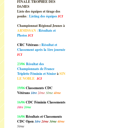
FINALE TROPHEE DES
DAMES
Liste des équipes et tirage des
poules
:
Listing des équipes
ICI
Championnat Régional Jeunes à
ARMISSAN
:
Résultats et
Photos
ICI
CRC Vétérans :
Résultat et
Classement après la 1ère journée
ICI
23/06
Résultat des
Championnats de France
Triplette Féminin et Sénior
à
SIN
LE NOBLE
ICI
19/06
Classements CDC
Vétérans
1ère
2ème
3ème
4ème
16/06
CDC Féminin Classements
1ère
2ème
16/06
Résultats et Classements
CDC Open
1ère
2ème
3ème
4ème
5ème