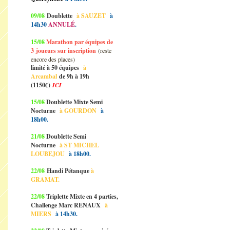
09/08
Doublette
à SAUZET
à
14h30
ANNULÉ
.
15/08
Marathon par équipes de
3
joueurs sur inscription
(reste
encore des places)
limité à 50 équipes
à
Arcambal
de 9h à 19h
(1150€)
ICI
15/08
Doublette Mixte Semi
Nocturne
à GOURDON
à
18h00.
21/08
Doublette Semi
Nocturne
à ST MICHEL
LOUBEJOU
à 18h00.
22/08
Handi Pétanque
à
GRAMAT.
22/08
Triplette Mixte en 4 parties,
Challenge Marc RENAUX
à
MIERS
à 14h30.