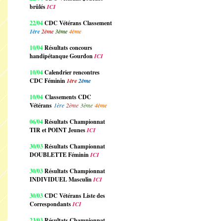
brûlés
ICI
22/04
CDC Vétérans Classement
1ère
2ème
3ème
4ème
10/04
Résultats concours
handipétanque Gourdon
ICI
10/04
Calendrier rencontres
CDC Féminin
1ère
2ème
10/04
Classements CDC
Vétérans
1ère
2ème
3ème
4ème
06/04
Résultats Championnat
TIR et POINT Jeunes
ICI
30/03
Résultats Championnat
DOUBLETTE Féminin
ICI
30/03
Résultats Championnat
INDIVIDUEL Masculin
ICI
30/03
CDC Vétérans Liste des
Correspondants
ICI
23/03
Résultats Championnat