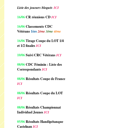
Liste des joueurs bloqués
ICI
16/06
CR réunions CD
ICI
16/06
Classements CDC
Vétérans
1ère
2ème
3ème
4ème
16/06
Tirage Coupe du LOT 1/4
et 1/2 finales
ICI
10/06
Suivi CRC Vétérans
ICI
08/06
CDC Féminin : Liste des
Correspondants
ICI
08/06
Résultats Coupe de France
ICI
08/06
Résultats Coupe du LOT
ICI
08/06
Résultats Championnat
Individuel Jeunes
ICI
05/06
Résultats Handipétanque
Castelnau
ICI