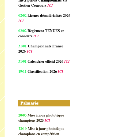
Inscriptions Championnats via
Gestion Concours
ICI
02/02
Licence dématérialisée 2026
ICI
02/02
Règlement TENUES en
concours
ICI
31/01
Championnats France
2026
ICI
31/01
Calendrier officiel 2026
ICI
19/11
Classification 2026
ICI
Palmarès
20/05
Mise à jour phototèque
champions 2025
ICI
22/10
Mise à jour phototèque
champions en compétition