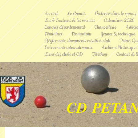
Accueil
Le Comité
Violence dans le sport /
Les 4 Secteurs & les sociétés
Calendrier 2026
Congrès départemental
Chancellerie
Arbitr
Féminines
Formations
Jeunes & technique
Réglements, documents création club
Pétan Qu
Evènements internationaux
Archives Historique
Liens des clubs et CD
Téléthon
Contact & li
CD PETAN