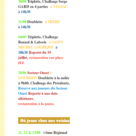
30/08
Triplette, Challenge Serge
GARD en 4 parties
à VIAZAC
à 14h30
31/08
Doublette
à MIERS
à 14h30
04/09
Triplette, Challenge
Bonnal & Laborie
à SAINT
MICHEL LOUBEJOU
à
18h30
Reporté du 19
juillet,
restauration sur place
ICI
.
20/06
Secteur Ouest
à
GOURDON
Doublette à la mélée
à 9h00, Challenge des Présidents,
Réservé aux joueurs du Secteur
Ouest
Reporté à une date
ultérieure.
restauration à la pause.
Où jouer chez nos voisins
21, 22 & 23/08
10
ème Régional