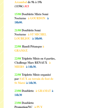
Arcambal
de 9h à 19h
(1150€)
ICI
15/08
Doublette Mixte Semi
Nocturne
à GOURDON
à
18h00.
21/08
Doublette Semi
Nocturne
à ST MICHEL
LOUBEJOU
à 18h00.
22/08
Handi Pétanque
à
GRAMAT.
22/08
Triplette Mixte en 4 parties,
Challenge Marc RENAUX
à
MIERS
à 14h30.
22/08
Triplette Mixte organisé
par
SAUX au terrain de foot de
St Matré
à 14h30.
23/08
Doublette
à GRAMAT
à
14h30
23/08
Doublette
Promotion/NC
à PUY