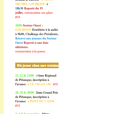
MICHEL LOUBEJOU
à
18h30
Reporté du 19
juillet,
restauration sur place
ICI
.
20/06
Secteur Ouest
à
GOURDON
Doublette à la mélée
à 9h00, Challenge des Présidents,
Réservé aux joueurs du Secteur
Ouest
Reporté à une date
ultérieure.
restauration à la pause.
Où jouer chez nos voisins
21, 22 & 23/08
10
ème Régional
de Pétanque, inscription à
l'avance
à
LE VIGAN (30)
ICI
28, 29 & 30/08
2ème Grand Prix
de Pétanque, inscription à
l'avance
à
PONT DU CASSE
ICI
3, 4 & 5 septembre
10ème