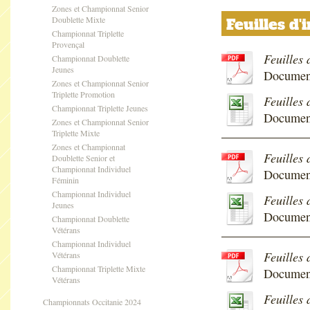
Zones et Championnat Senior
Doublette Mixte
Feuilles d
Championnat Triplette
Provençal
Feuilles 
Championnat Doublette
Jeunes
Documen
Zones et Championnat Senior
Triplette Promotion
Feuilles 
Championnat Triplette Jeunes
Document
Zones et Championnat Senior
Triplette Mixte
Zones et Championnat
Feuilles 
Doublette Senior et
Championnat Individuel
Documen
Féminin
Championnat Individuel
Feuilles 
Jeunes
Document
Championnat Doublette
Vétérans
Championnat Individuel
Feuilles 
Vétérans
Championnat Triplette Mixte
Documen
Vétérans
Feuilles 
Championnats Occitanie 2024