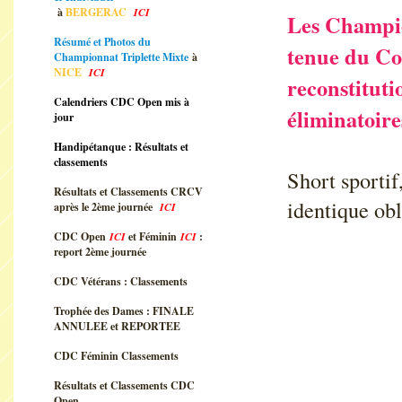
à
BERGERAC
ICI
Les Champion
Résumé et Photos du
tenue du Co
Championnat Triplette Mixte
à
NICE
ICI
reconstituti
Calendriers CDC Open mis à
éliminatoire
jour
Handipétanque : Résultats et
classements
Short sportif
Résultats et Classements CRCV
identique obl
après le 2ème journée
ICI
CDC Open
ICI
et Féminin
ICI
:
report 2ème journée
CDC Vétérans : Classements
Trophée des Dames : FINALE
ANNULEE et REPORTEE
CDC Féminin Classements
Résultats et Classements CDC
Open