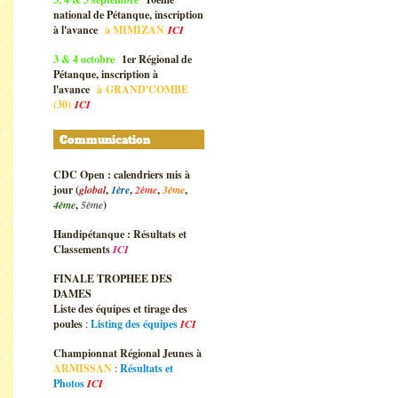
national de Pétanque, inscription
à l'avance
à
MIMIZAN
ICI
3 & 4 octobre
1er Régional de
Pétanque, inscription à
l'avance
à
GRAND'COMBE
(30)
ICI
Communication
CDC Open : calendriers mis à
jour (
global
,
1ère
,
2ème
,
3ème
,
4ème
,
5ème
)
Handipétanque : Résultats et
Classements
ICI
FINALE TROPHEE DES
DAMES
Liste des équipes et tirage des
poules
:
Listing des équipes
ICI
Championnat Régional Jeunes à
ARMISSAN
:
Résultats et
Photos
ICI