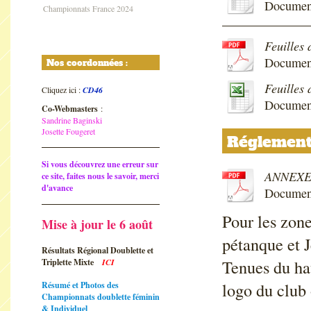
Document
Championnats France 2024
Feuilles 
Documen
Nos coordonnées :
Feuilles 
Cliquez ici :
CD46
Document
Co-Webmasters
:
Sandrine Baginski
Josette Fougeret
Réglement
Si vous découvrez une erreur sur
ANNEXE 1
ce site, faites nous le savoir, merci
d'avance
Documen
Pour les zon
Mise à jour le 6 août
pétanque et J
Résultats Régional Doublette et
Tenues du ha
Triplette Mixte
ICI
logo du club 
Résumé et Photos des
Championnats doublette féminin
& Individuel