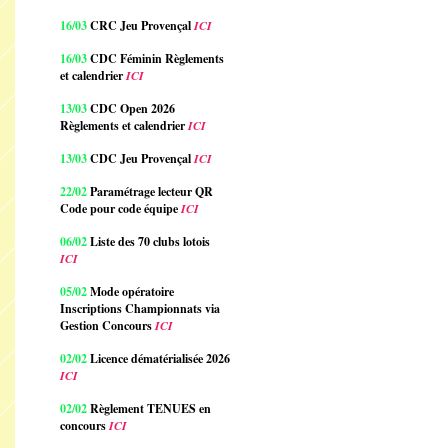
16/03
CRC Jeu Provençal
ICI
16/03
CDC Féminin Règlements
et calendrier
ICI
13/03
CDC Open 2026
Règlements et calendrier
ICI
13/03
CDC Jeu Provençal
ICI
22/02
Paramétrage lecteur QR
Code pour code équipe
ICI
06/02
Liste des 70 clubs lotois
ICI
05/02
Mode opératoire
Inscriptions Championnats via
Gestion Concours
ICI
02/02
Licence dématérialisée 2026
ICI
02/02
Règlement TENUES en
concours
ICI