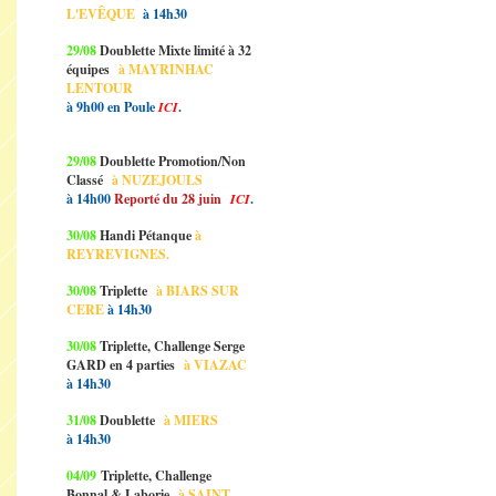
L'EVÊQUE
à 14h30
29/08
Doublette Mixte limité à 32
équipes
à MAYRINHAC
LENTOUR
à 9h00 en Poule
ICI
.
29/08
Doublette Promotion/Non
Classé
à NUZEJOULS
à 14h00
Reporté du 28 juin
ICI
.
30/08
Handi Pétanque
à
REYREVIGNES.
30/08
Triplette
à BIARS SUR
CERE
à 14h30
30/08
Triplette, Challenge Serge
GARD en 4 parties
à VIAZAC
à 14h30
31/08
Doublette
à MIERS
à 14h30
04/09
Triplette, Challenge
Bonnal & Laborie
à SAINT