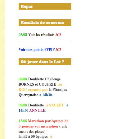
Repas
Résultats de concours
03/08
Voir les résultat
s
ICI
Voir mes points FFPJP
ICI
Où jouer dans le Lot ?
08/08
Doublette Challenge
BORNES et COUPRIE
au
ROC organisé par
la Pétanque
Quercynoise
à 14h30.
09/08
Doublette
à SAUZET
à
14h30
ANNULÉ
.
15/08
Marathon par équipes de
3
joueurs sur inscription
(reste
encore des places)
limité à 50 équipes
à