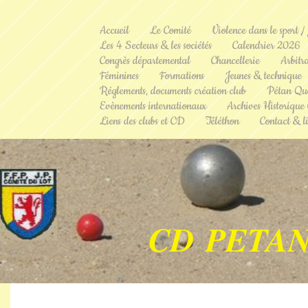
Accueil
Le Comité
Violence dans le sport /
Les 4 Secteurs & les sociétés
Calendrier 2026
Congrès départemental
Chancellerie
Arbitr
Féminines
Formations
Jeunes & technique
Réglements, documents création club
Pétan Qu
Evènements internationaux
Archives Historique
Liens des clubs et CD
Téléthon
Contact & li
CD PETAN