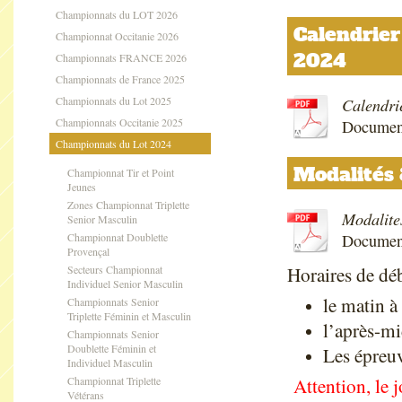
Championnats du LOT 2026
Calendrier
Championnat Occitanie 2026
2024
Championnats FRANCE 2026
Championnats de France 2025
Championnats du Lot 2025
Calendrie
Championnats Occitanie 2025
Documen
Championnats du Lot 2024
Modalités
Championnat Tir et Point
Jeunes
Zones Championnat Triplette
Modalite
Senior Masculin
Championnat Doublette
Documen
Provençal
Secteurs Championnat
Horaires de dé
Individuel Senior Masculin
le matin 
Championnats Senior
Triplette Féminin et Masculin
l’après-mi
Championnats Senior
Doublette Féminin et
Les épreuv
Individuel Masculin
Championnat Triplette
Attention, le j
Vétérans