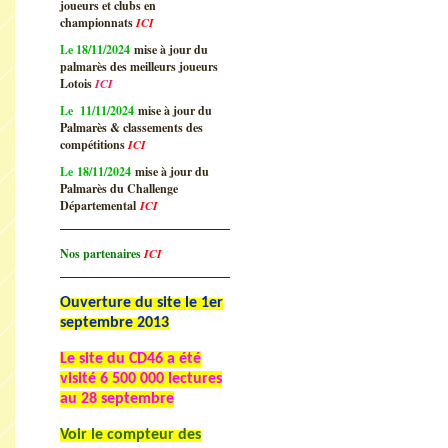
joueurs et clubs en
championnats
ICI
Le 18/11/2024
mise à jour du
palmarès des meilleurs joueurs
Lotois
ICI
Le 11/11/2024
mise à jour du
Palmarès & classements des
compétitions
ICI
Le 18/11/2024
mise à jour du
Palmarès du Challenge
Départemental
ICI
Nos partenaires
ICI
Ouverture du site le 1er
septembre 2013
Le site du CD46 a été
visité
6 500 000 lectures
au 28 septembre
Voir le compteur des