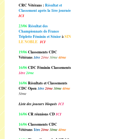
CRC Vétérans :
Résultat et
Classement après la 1ère journée
ICI
23/06
Résultat des
Championnats de France
Triplette Féminin et Sénior
à
SIN
LE NOBLE
ICI
19/06
Classements CDC
Vétérans
1ère
2ème
3ème
4ème
16/06
CDC Féminin Classements
1ère
2ème
16/06
Résultats et Classements
CDC Open
1ère
2ème
3ème
4ème
5ème
Liste des joueurs bloqués
ICI
16/06
CR réunions CD
ICI
16/06
Classements CDC
Vétérans
1ère
2ème
3ème
4ème