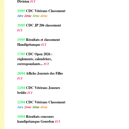
Division
ICI
29/05
CDC Vétérans Classement
1ère
2ème
3ème
4ème
29/05
CDC JP 206 classement
ICI
19/05
Résultats et classement
Handipétanque
ICI
17/05
CDC Open 2026 :
règlements, calendriers,
correspondants...
ICI
28/04
Affiche Journée des Filles
ICI
22/04
CDC Vétérans Joueurs
brûlés
ICI
22/04
CDC Vétérans Classement
1ère
2ème
3ème
4ème
10/04
Résultats concours
handipétanque Gourdon
ICI