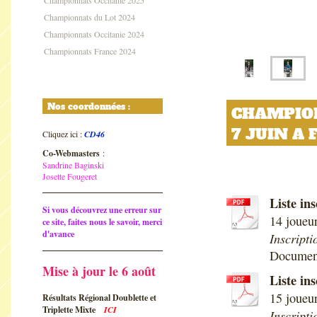
Championnats Occitanie 2025
Championnats du Lot 2024
Championnats Occitanie 2024
Championnats France 2024
Nos coordonnées :
CHAMPIO
7 JUIN A 
Cliquez ici :
CD46
Co-Webmasters
:
Sandrine Baginski
Josette Fougeret
Liste i
Si vous découvrez une erreur sur
14 joueu
ce site, faites nous le savoir, merci
d'avance
Inscript
Document
Mise à jour le 6 août
Liste i
15 joueu
Résultats Régional Doublette et
Triplette Mixte
ICI
Inscript