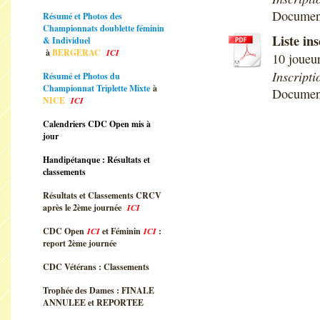
Document
Résumé et Photos des
Championnats doublette féminin
Liste in
& Individuel
à
BERGERAC
ICI
10 joueu
Inscript
Résumé et Photos du
Championnat Triplette Mixte
à
Document
NICE
ICI
Calendriers CDC Open mis à
jour
Handipétanque : Résultats et
classements
Résultats et Classements CRCV
après le 2ème journée
ICI
CDC Open
ICI
et Féminin
ICI
:
report 2ème journée
CDC Vétérans : Classements
Trophée des Dames : FINALE
ANNULEE et REPORTEE