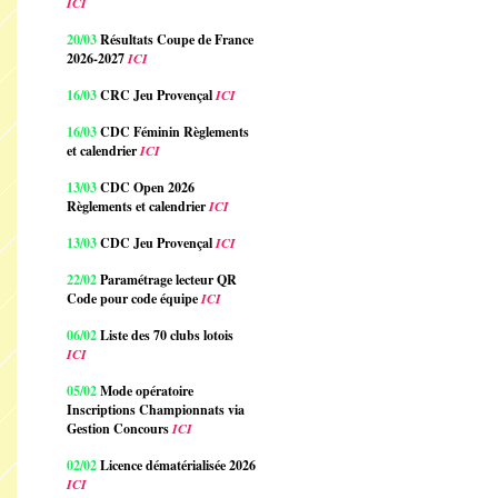
ICI
20/03
Résultats Coupe de France
2026-2027
ICI
16/03
CRC Jeu Provençal
ICI
16/03
CDC Féminin Règlements
et calendrier
ICI
13/03
CDC Open 2026
Règlements et calendrier
ICI
13/03
CDC Jeu Provençal
ICI
22/02
Paramétrage lecteur QR
Code pour code équipe
ICI
06/02
Liste des 70 clubs lotois
ICI
05/02
Mode opératoire
Inscriptions Championnats via
Gestion Concours
ICI
02/02
Licence dématérialisée 2026
ICI