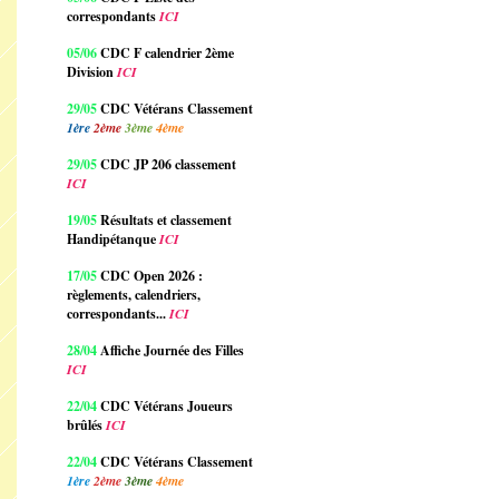
correspondants
ICI
05/06
CDC F calendrier 2ème
Division
ICI
29/05
CDC Vétérans Classement
1ère
2ème
3ème
4ème
29/05
CDC JP 206 classement
ICI
19/05
Résultats et classement
Handipétanque
ICI
17/05
CDC Open 2026 :
règlements, calendriers,
correspondants...
ICI
28/04
Affiche Journée des Filles
ICI
22/04
CDC Vétérans Joueurs
brûlés
ICI
22/04
CDC Vétérans Classement
1ère
2ème
3ème
4ème