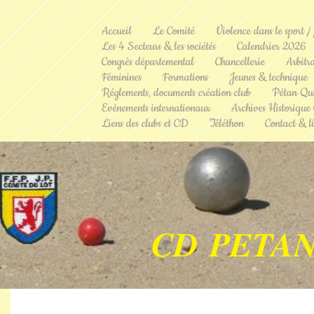
Accueil
Le Comité
Violence dans le sport /
Les 4 Secteurs & les sociétés
Calendrier 2026
Congrès départemental
Chancellerie
Arbitr
Féminines
Formations
Jeunes & technique
Réglements, documents création club
Pétan Qu
Evènements internationaux
Archives Historique
Liens des clubs et CD
Téléthon
Contact & li
CD PETAN