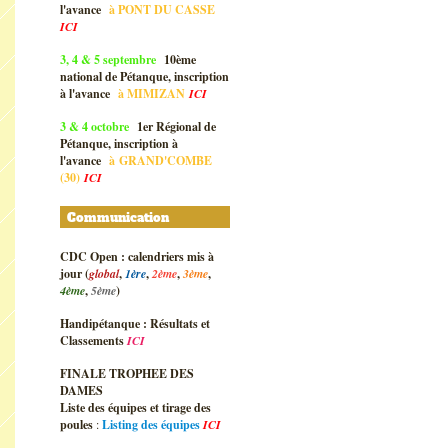
l'avance
à
PONT DU CASSE
ICI
3, 4 & 5 septembre
10ème
national de Pétanque, inscription
à l'avance
à
MIMIZAN
ICI
3 & 4 octobre
1er Régional de
Pétanque, inscription à
l'avance
à
GRAND'COMBE
(30)
ICI
Communication
CDC Open : calendriers mis à
jour (
global
,
1ère
,
2ème
,
3ème
,
4ème
,
5ème
)
Handipétanque : Résultats et
Classements
ICI
FINALE TROPHEE DES
DAMES
Liste des équipes et tirage des
poules
:
Listing des équipes
ICI