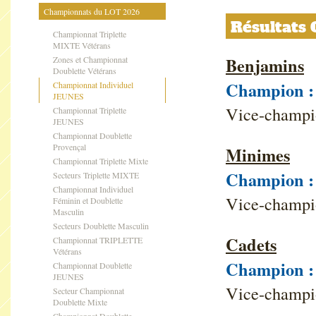
Championnats du LOT 2026
Résultat
Championnat Triplette
MIXTE Vétérans
Benjamins
Zones et Championnat
Doublette Vétérans
Champion :
Championnat Individuel
JEUNES
Vice-champi
Championnat Triplette
JEUNES
Championnat Doublette
Provençal
Minimes
Championnat Triplette Mixte
Champion :
Secteurs Triplette MIXTE
Championnat Individuel
Vice-champ
Féminin et Doublette
Masculin
Secteurs Doublette Masculin
Cadets
Championnat TRIPLETTE
Vétérans
Champion :
Championnat Doublette
JEUNES
Vice-champi
Secteur Championnat
Doublette Mixte