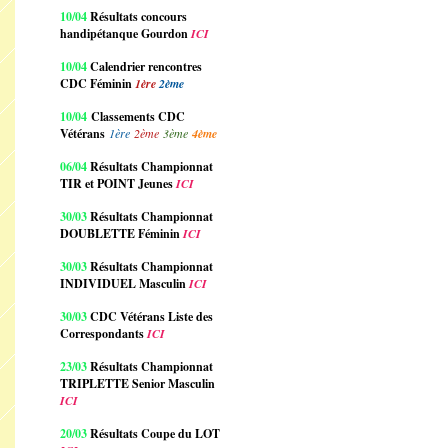
10/04
Résultats concours
handipétanque Gourdon
ICI
10/04
Calendrier rencontres
CDC Féminin
1ère
2ème
10/04
Classements CDC
Vétérans
1ère
2ème
3ème
4ème
06/04
Résultats Championnat
TIR et POINT Jeunes
ICI
30/03
Résultats Championnat
DOUBLETTE Féminin
ICI
30/03
Résultats Championnat
INDIVIDUEL Masculin
ICI
30/03
CDC Vétérans Liste des
Correspondants
ICI
23/03
Résultats Championnat
TRIPLETTE Senior Masculin
ICI
20/03
Résultats Coupe du LOT