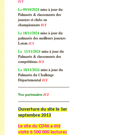
ICI
Le 09/10/2024
mise à jour du
Palmarès & classements des
joueurs et clubs en
championnats
ICI
Le 18/11/2024
mise à jour du
palmarès des meilleurs joueurs
Lotois
ICI
Le 11/11/2024
mise à jour du
Palmarès & classements des
compétitions
ICI
Le 18/11/2024
mise à jour du
Palmarès du Challenge
Départemental
ICI
Nos partenaires
ICI
Ouverture du site le 1er
septembre 2013
Le site du CD46 a été
visité
6 500 000 lectures