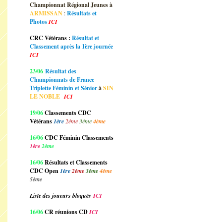
Championnat Régional Jeunes à
ARMISSAN
:
Résultats et
Photos
ICI
CRC Vétérans :
Résultat et
Classement après la 1ère journée
ICI
23/06
Résultat des
Championnats de France
Triplette Féminin et Sénior
à
SIN
LE NOBLE
ICI
19/06
Classements CDC
Vétérans
1ère
2ème
3ème
4ème
16/06
CDC Féminin Classements
1ère
2ème
16/06
Résultats et Classements
CDC Open
1ère
2ème
3ème
4ème
5ème
Liste des joueurs bloqués
ICI
16/06
CR réunions CD
ICI