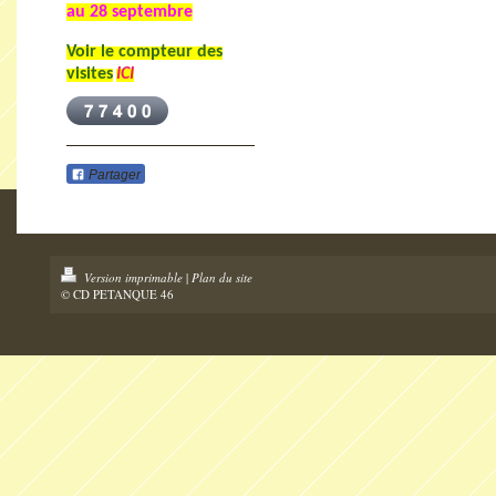
au 28 septembre
Voir le compteur des
visites
ICI
Partager
Version imprimable
|
Plan du site
© CD PETANQUE 46