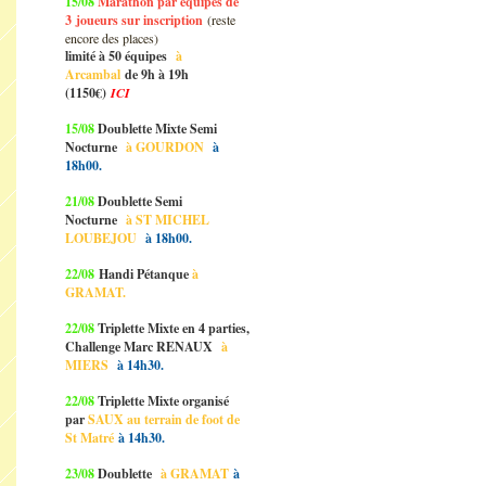
15/08
Marathon par équipes de
3
joueurs sur inscription
(reste
encore des places)
limité à 50 équipes
à
Arcambal
de 9h à 19h
(1150€)
ICI
15/08
Doublette Mixte Semi
Nocturne
à GOURDON
à
18h00.
21/08
Doublette Semi
Nocturne
à ST MICHEL
LOUBEJOU
à 18h00.
22/08
Handi Pétanque
à
GRAMAT.
22/08
Triplette Mixte en 4 parties,
Challenge Marc RENAUX
à
MIERS
à 14h30.
22/08
Triplette Mixte organisé
par
SAUX au terrain de foot de
St Matré
à 14h30.
23/08
Doublette
à GRAMAT
à