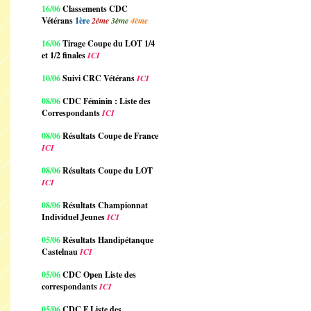
16/06
Classements CDC
Vétérans
1ère
2ème
3ème
4ème
16/06
Tirage Coupe du LOT 1/4
et 1/2 finales
ICI
10/06
Suivi CRC Vétérans
ICI
08/06
CDC Féminin : Liste des
Correspondants
ICI
08/06
Résultats Coupe de France
ICI
08/06
Résultats Coupe du LOT
ICI
08/06
Résultats Championnat
Individuel Jeunes
ICI
05/06
Résultats Handipétanque
Castelnau
ICI
05/06
CDC Open Liste des
correspondants
ICI
05/06
CDC F Liste des