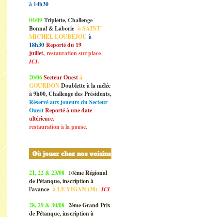
à 14h30
04/09
Triplette, Challenge
Bonnal & Laborie
à SAINT
MICHEL LOUBEJOU
à
18h30
Reporté du 19
juillet,
restauration sur place
ICI
.
20/06
Secteur Ouest
à
GOURDON
Doublette à la mélée
à 9h00, Challenge des Présidents,
Réservé aux joueurs du Secteur
Ouest
Reporté à une date
ultérieure.
restauration à la pause.
Où jouer chez nos voisins
21, 22 & 23/08
10
ème Régional
de Pétanque, inscription à
l'avance
à
LE VIGAN (30)
ICI
28, 29 & 30/08
2ème Grand Prix
de Pétanque, inscription à