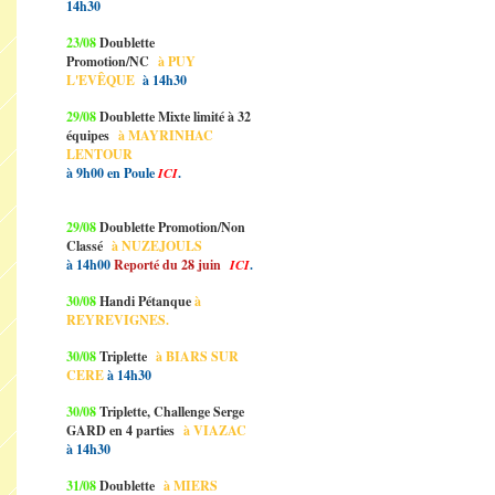
14h30
23/08
Doublette
Promotion/NC
à PUY
L'EVÊQUE
à 14h30
29/08
Doublette Mixte limité à 32
équipes
à MAYRINHAC
LENTOUR
à 9h00 en Poule
ICI
.
29/08
Doublette Promotion/Non
Classé
à NUZEJOULS
à 14h00
Reporté du 28 juin
ICI
.
30/08
Handi Pétanque
à
REYREVIGNES.
30/08
Triplette
à BIARS SUR
CERE
à 14h30
30/08
Triplette, Challenge Serge
GARD en 4 parties
à VIAZAC
à 14h30
31/08
Doublette
à MIERS