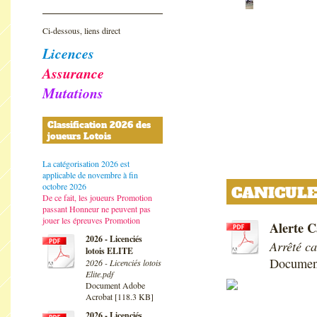
Ci-dessous, liens direct
Licences
Assurance
Mutations
Classification 2026 des
joueurs Lotois
La catégorisation 2026 est
applicable de novembre à fin
octobre 2026
CANICUL
De ce fait, les joueurs Promotion
passant Honneur ne peuvent pas
jouer les épreuves Promotion
Alerte C
2026 - Licenciés
Arrêté c
lotois ELITE
Documen
2026 - Licenciés lotois
Elite.pdf
Document Adobe
Acrobat [118.3 KB]
2026 - Licenciés