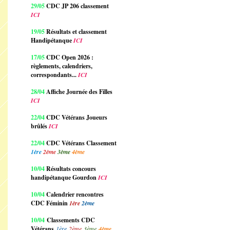
29/05
CDC JP 206 classement
ICI
19/05
Résultats et classement
Handipétanque
ICI
17/05
CDC Open 2026 :
règlements, calendriers,
correspondants...
ICI
28/04
Affiche Journée des Filles
ICI
22/04
CDC Vétérans Joueurs
brûlés
ICI
22/04
CDC Vétérans Classement
1ère
2ème
3ème
4ème
10/04
Résultats concours
handipétanque Gourdon
ICI
10/04
Calendrier rencontres
CDC Féminin
1ère
2ème
10/04
Classements CDC
Vétérans
1ère
2ème
3ème
4ème