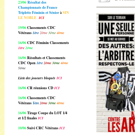
23/06
Résultat des
Championnats de France
Triplette Féminin et Sénior
à
SIN
LE NOBLE
ICI
19/06
Classements CDC
Vétérans
1ère
2ème
3ème
4ème
16/06
CDC Féminin Classements
1ère
2ème
16/06
Résultats et Classements
CDC Open
1ère
2ème
3ème
4ème
5ème
Liste des joueurs bloqués
ICI
16/06
CR réunions CD
ICI
16/06
Classements CDC
Vétérans
1ère
2ème
3ème
4ème
16/06
Tirage Coupe du LOT 1/4
et 1/2 finales
ICI
10/06
Suivi CRC Vétérans
ICI