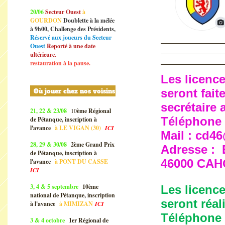
20/06
Secteur Ouest
à
GOURDON
Doublette à la mélée
à 9h00, Challenge des Présidents,
Réservé aux joueurs du Secteur
Ouest
Reporté à une date
ultérieure.
restauration à la pause.
Les licenc
seront fai
Où jouer chez nos voisins
secrétaire 
21, 22 & 23/08
10
ème Régional
Téléphone :
de Pétanque, inscription à
l'avance
à
LE VIGAN (30)
ICI
Mail : cd4
28, 29 & 30/08
2ème Grand Prix
Adresse : 
de Pétanque, inscription à
46000 CA
l'avance
à
PONT DU CASSE
ICI
3, 4 & 5 septembre
10ème
Les licenc
national de Pétanque, inscription
seront réa
à l'avance
à
MIMIZAN
ICI
Téléphone :
3 & 4 octobre
1er Régional de