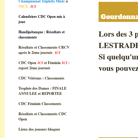
Championnat Triplette Mixte
à
Perdu à
NICE
ICI
Gourdonna
Calendriers CDC Open mis à
jour
Lors des 3
Handipétanque : Résultats et
classements
LESTRADE a
Résultats et Classements CRCV
après le 2ème journée
ICI
Si quelqu'un
CDC Open
ICI
et Féminin
ICI
:
vous pouvez
report 2ème journée
CDC Vétérans : Classements
Trophée des Dames : FINALE
ANNULEE et REPORTEE
CDC Féminin Classements
Résultats et Classements CDC
Open
Listes des joueurs bloqués