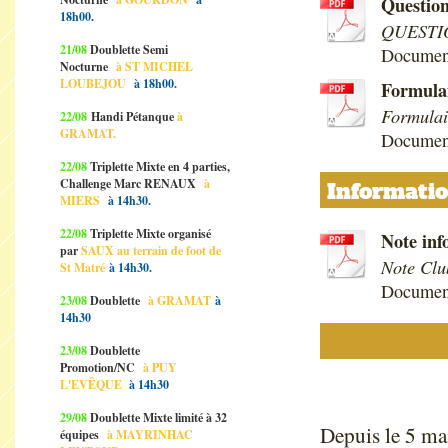
Questio
18h00.
QUESTI
21/08
Doublette Semi
Documen
Nocturne
à ST MICHEL
LOUBEJOU
à 18h00.
Formula
Formulai
22/08
Handi Pétanque
à
GRAMAT.
Documen
22/08
Triplette Mixte en 4 parties,
Challenge Marc RENAUX
à
Informati
MIERS
à 14h30.
22/08
Triplette Mixte organisé
Note inf
par
SAUX au terrain de foot de
Note Clu
St Matré
à 14h30.
Documen
23/08
Doublette
à GRAMAT
à
14h30
PAGE 
23/08
Doublette
Promotion/NC
à PUY
L'EVÊQUE
à 14h30
NO
29/08
Doublette Mixte limité à 32
Depuis le 5 ma
équipes
à MAYRINHAC