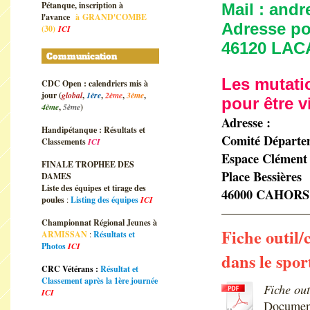
Pétanque, inscription à
Mail : and
l'avance
à
GRAND'COMBE
Adresse pos
(30)
ICI
46120 LA
Communication
Les mutati
CDC Open : calendriers mis à
jour (
global
,
1ère
,
2ème
,
3ème
,
pour être v
4ème
,
5ème
)
Adresse :
Handipétanque : Résultats et
Comité Départem
Classements
ICI
Espace Clément
FINALE TROPHEE DES
Place Bessières
DAMES
Liste des équipes et tirage des
46000 CAHORS
poules
:
Listing des équipes
ICI
Championnat Régional Jeunes à
Fiche outil/
ARMISSAN
:
Résultats et
Photos
ICI
dans le spor
CRC Vétérans :
Résultat et
Classement après la 1ère journée
Fiche out
ICI
Document