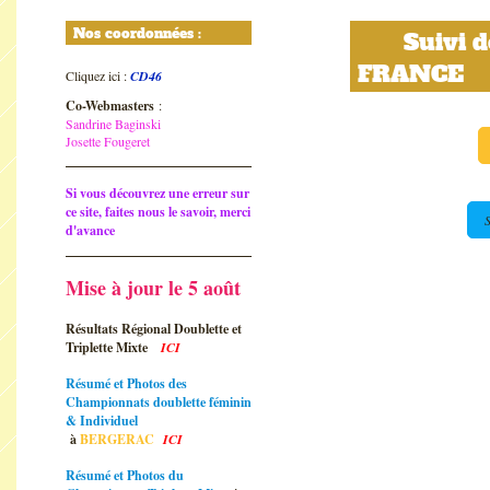
Nos coordonnées :
Suivi de
FRANCE
Cliquez ici :
CD46
Co-Webmasters
:
Sandrine Baginski
Josette Fougeret
Si vous découvrez une erreur sur
ce site, faites nous le savoir, merci
d'avance
Mise à jour le 5 août
Résultats Régional Doublette et
Triplette Mixte
ICI
Résumé et Photos des
Championnats doublette féminin
& Individuel
à
BERGERAC
ICI
Résumé et Photos du