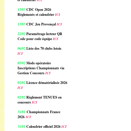
13/03
CDC Open 2026
Règlements et calendrier
ICI
13/03
CDC Jeu Provençal
ICI
22/02
Paramétrage lecteur QR
Code pour code équipe
ICI
06/02
Liste des 70 clubs lotois
ICI
05/02
Mode opératoire
Inscriptions Championnats via
Gestion Concours
ICI
02/02
Licence dématérialisée 2026
ICI
02/02
Règlement TENUES en
concours
ICI
31/01
Championnats France
2026
ICI
31/01
Calendrier officiel 2026
ICI