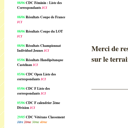
08/06
CDC Féminin : Liste des
Correspondants
ICI
08/06
Résultats Coupe de France
ICI
08/06
Résultats Coupe du LOT
ICI
08/06
Résultats Championnat
Merci de res
Individuel Jeunes
ICI
sur le terra
05/06
Résultats Handipétanque
Castelnau
ICI
05/06
CDC Open Liste des
correspondants
ICI
05/06
CDC F Liste des
correspondants
ICI
05/06
CDC F calendrier 2ème
Division
ICI
29/05
CDC Vétérans Classement
1ère
2ème
3ème
4ème