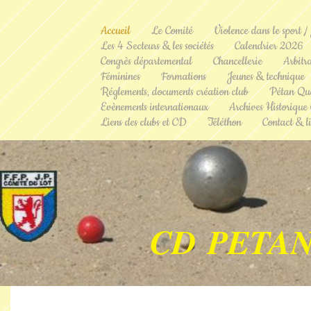
Accueil
Le Comité
Violence dans le sport /
Les 4 Secteurs & les sociétés
Calendrier 2026
Congrès départemental
Chancellerie
Arbitr
Féminines
Formations
Jeunes & technique
Réglements, documents création club
Pétan Qu
Evènements internationaux
Archives Historique
Liens des clubs et CD
Téléthon
Contact & li
CD PETAN