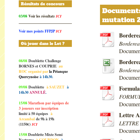
Résultats de concours
Documents 
03/08
Voir les résultat
s
ICI
mutation 
Voir mes points FFPJP
ICI
Bordere
Bordere
Où jouer dans le Lot ?
Documen
Borderea
08/08
Doublette Challenge
BORNES et COUPRIE
au
Borderea
ROC organisé par
la Pétanque
Document
Quercynoise
à 14h30.
09/08
Doublette
à SAUZET
à
Formula
14h30
ANNULÉ
.
FORMULA
15/08
Marathon par équipes de
Documen
3
joueurs sur inscription
limité à 50 équipes
à
Lettre A
Arcambal
de 9h à 19h
LETTRE 
(1150€)
ICI
Documen
15/08
Doublette Mixte Semi
Nocturne
à GOURDON
à