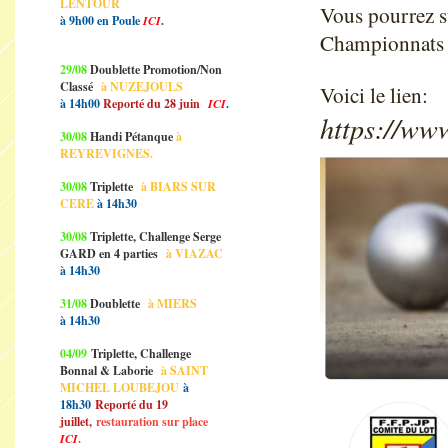
LENTOUR
Vous pourrez su
à 9h00 en Poule
ICI
.
Championnats o
29/08
Doublette Promotion/Non
Classé
à NUZEJOULS
Voici le lien:
à 14h00
Reporté du 28 juin
ICI
.
https://ww
30/08
Handi Pétanque
à
REYREVIGNES.
30/08
Triplette
à BIARS SUR
CERE
à 14h30
30/08
Triplette, Challenge Serge
GARD en 4 parties
à VIAZAC
à 14h30
31/08
Doublette
à MIERS
à 14h30
04/09
Triplette, Challenge
Bonnal & Laborie
à SAINT
MICHEL LOUBEJOU
à
18h30
Reporté du 19
juillet,
restauration sur place
ICI
.