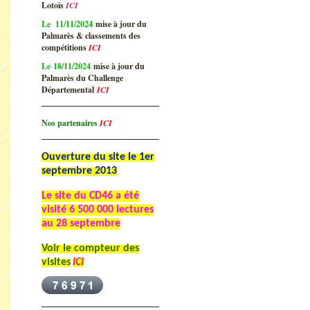
Lotois
ICI
Le 11/11/2024
mise à jour du
Palmarès & classements des
compétitions
ICI
Le 18/11/2024
mise à jour du
Palmarès du Challenge
Départemental
ICI
Nos partenaires
ICI
Ouverture du site le 1er
septembre 2013
Le site du CD46 a été
visité
6 500 000 lectures
au 28 septembre
Voir le compteur des
visites
ICI