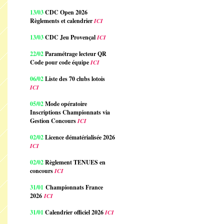
13/03
CDC Open 2026
Règlements et calendrier
ICI
13/03
CDC Jeu Provençal
ICI
22/02
Paramétrage lecteur QR
Code pour code équipe
ICI
06/02
Liste des 70 clubs lotois
ICI
05/02
Mode opératoire
Inscriptions Championnats via
Gestion Concours
ICI
02/02
Licence dématérialisée 2026
ICI
02/02
Règlement TENUES en
concours
ICI
31/01
Championnats France
2026
ICI
31/01
Calendrier officiel 2026
ICI