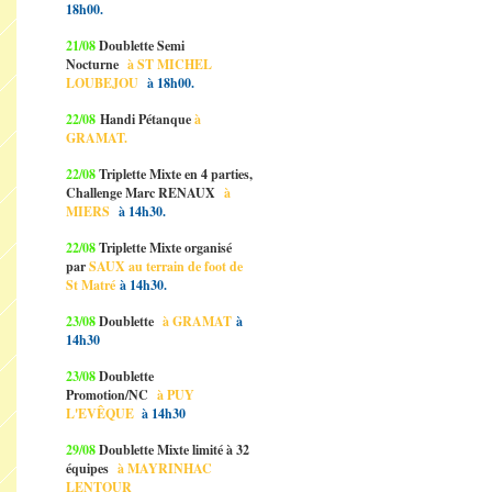
18h00.
21/08
Doublette Semi
Nocturne
à ST MICHEL
LOUBEJOU
à 18h00.
22/08
Handi Pétanque
à
GRAMAT.
22/08
Triplette Mixte en 4 parties,
Challenge Marc RENAUX
à
MIERS
à 14h30.
22/08
Triplette Mixte organisé
par
SAUX au terrain de foot de
St Matré
à 14h30.
23/08
Doublette
à GRAMAT
à
14h30
23/08
Doublette
Promotion/NC
à PUY
L'EVÊQUE
à 14h30
29/08
Doublette Mixte limité à 32
équipes
à MAYRINHAC
LENTOUR