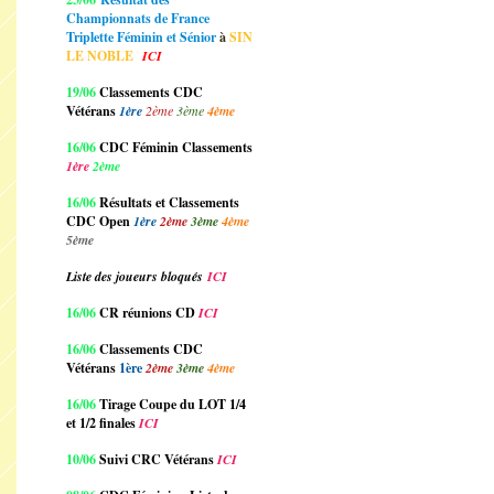
Championnats de France
Triplette Féminin et Sénior
à
SIN
LE NOBLE
ICI
19/06
Classements CDC
Vétérans
1ère
2ème
3ème
4ème
16/06
CDC Féminin Classements
1ère
2ème
16/06
Résultats et Classements
CDC Open
1ère
2ème
3ème
4ème
5ème
Liste des joueurs bloqués
ICI
16/06
CR réunions CD
ICI
16/06
Classements CDC
Vétérans
1ère
2ème
3ème
4ème
16/06
Tirage Coupe du LOT 1/4
et 1/2 finales
ICI
10/06
Suivi CRC Vétérans
ICI