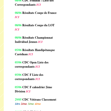
08/06
CDC Féminin : Liste des
Correspondants
ICI
08/06
Résultats Coupe de France
ICI
08/06
Résultats Coupe du LOT
ICI
08/06
Résultats Championnat
Individuel Jeunes
ICI
05/06
Résultats Handipétanque
Castelnau
ICI
05/06
CDC Open Liste des
correspondants
ICI
05/06
CDC F Liste des
correspondants
ICI
05/06
CDC F calendrier 2ème
Division
ICI
29/05
CDC Vétérans Classement
1ère
2ème
3ème
4ème