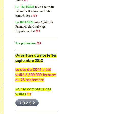
Le 11/11/2024
mise à jour du
Palmarès & classements des
compétitions
ICI
Le 18/11/2024
mise à jour du
Palmarès du Challenge
Départemental
ICI
Nos partenaires
ICI
Ouverture du site le 1er
septembre 2013
Le site du CD46 a été
visité
6 500 000 lectures
au 28 septembre
Voir le compteur des
visites
ICI