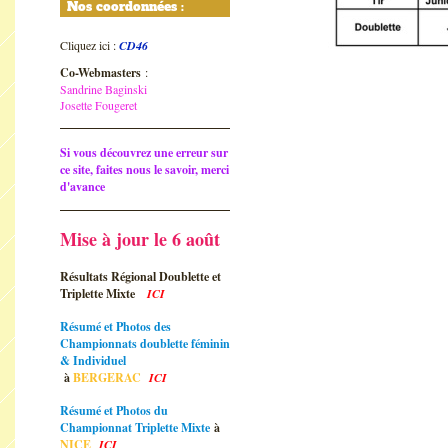
Nos coordonnées :
Cliquez ici :
CD46
Co-Webmasters
:
Sandrine Baginski
Josette Fougeret
Si vous découvrez une erreur sur
ce site, faites nous le savoir, merci
d'avance
Mise à jour le 6 août
Résultats Régional Doublette et
Triplette Mixte
ICI
Résumé et Photos des
Championnats doublette féminin
& Individuel
à
BERGERAC
ICI
Résumé et Photos du
Championnat Triplette Mixte
à
NICE
ICI