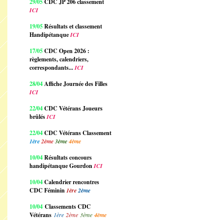
29/05
CDC JP 206 classement
ICI
19/05
Résultats et classement
Handipétanque
ICI
17/05
CDC Open 2026 :
règlements, calendriers,
correspondants...
ICI
28/04
Affiche Journée des Filles
ICI
22/04
CDC Vétérans Joueurs
brûlés
ICI
22/04
CDC Vétérans Classement
1ère
2ème
3ème
4ème
10/04
Résultats concours
handipétanque Gourdon
ICI
10/04
Calendrier rencontres
CDC Féminin
1ère
2ème
10/04
Classements CDC
Vétérans
1ère
2ème
3ème
4ème