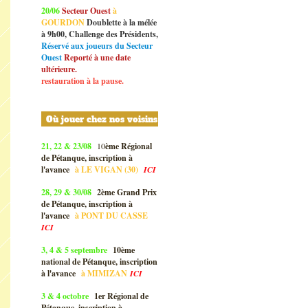
20/06
Secteur Ouest
à
GOURDON
Doublette à la mélée
à 9h00, Challenge des Présidents,
Réservé aux joueurs du Secteur
Ouest
Reporté à une date
ultérieure.
restauration à la pause.
Où jouer chez nos voisins
21, 22 & 23/08
10
ème Régional
de Pétanque, inscription à
l'avance
à
LE VIGAN (30)
ICI
28, 29 & 30/08
2ème Grand Prix
de Pétanque, inscription à
l'avance
à
PONT DU CASSE
ICI
3, 4 & 5 septembre
10ème
national de Pétanque, inscription
à l'avance
à
MIMIZAN
ICI
3 & 4 octobre
1er Régional de
Pétanque, inscription à