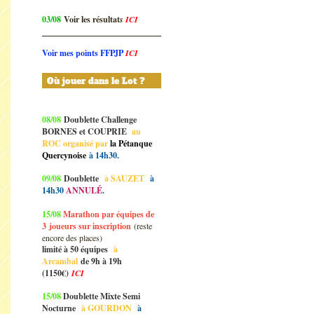
03/08
Voir les résultat
s
ICI
Voir mes points FFPJP
ICI
Où jouer dans le Lot ?
08/08
Doublette Challenge
BORNES et COUPRIE
au
ROC organisé par
la Pétanque
Quercynoise
à 14h30.
09/08
Doublette
à SAUZET
à
14h30
ANNULÉ
.
15/08
Marathon par équipes de
3
joueurs sur inscription
(reste
encore des places)
limité à 50 équipes
à
Arcambal
de 9h à 19h
(1150€)
ICI
15/08
Doublette Mixte Semi
Nocturne
à GOURDON
à