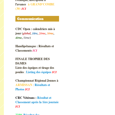
l'avance
à
GRAND'COMBE
(30)
ICI
Communication
CDC Open : calendriers mis à
jour (
global
,
1ère
,
2ème
,
3ème
,
4ème
,
5ème
)
Handipétanque : Résultats et
Classements
ICI
FINALE TROPHEE DES
DAMES
Liste des équipes et tirage des
poules
:
Listing des équipes
ICI
Championnat Régional Jeunes à
ARMISSAN
:
Résultats et
Photos
ICI
CRC Vétérans :
Résultat et
Classement après la 1ère journée
ICI
23/06
Résultat des