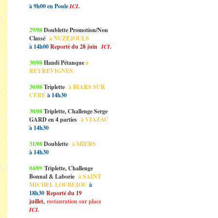
à 9h00 en Poule
ICI
.
29/08
Doublette Promotion/Non
Classé
à NUZEJOULS
à 14h00
Reporté du 28 juin
ICI
.
30/08
Handi Pétanque
à
REYREVIGNES.
30/08
Triplette
à BIARS SUR
CERE
à 14h30
30/08
Triplette, Challenge Serge
GARD en 4 parties
à VIAZAC
à 14h30
31/08
Doublette
à MIERS
à 14h30
04/09
Triplette, Challenge
Bonnal & Laborie
à SAINT
MICHEL LOUBEJOU
à
18h30
Reporté du 19
juillet,
restauration sur place
ICI
.