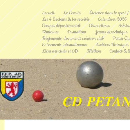
Accueil
Le Comité
Violence dans le sport /
Les 4 Secteurs & les sociétés
Calendrier 2026
Congrès départemental
Chancellerie
Arbitr
Féminines
Formations
Jeunes & technique
Réglements, documents création club
Pétan Qu
Evènements internationaux
Archives Historique
Liens des clubs et CD
Téléthon
Contact & li
CD PETAN