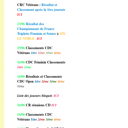
CRC Vétérans :
Résultat et
Classement après la 1ère journée
ICI
23/06
Résultat des
Championnats de France
Triplette Féminin et Sénior
à
SIN
LE NOBLE
ICI
19/06
Classements CDC
Vétérans
1ère
2ème
3ème
4ème
16/06
CDC Féminin Classements
1ère
2ème
16/06
Résultats et Classements
CDC Open
1ère
2ème
3ème
4ème
5ème
Liste des joueurs bloqués
ICI
16/06
CR réunions CD
ICI
16/06
Classements CDC
Vétérans
1ère
2ème
3ème
4ème