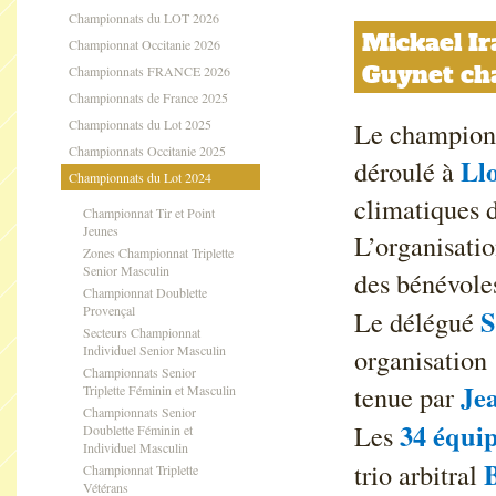
Championnats du LOT 2026
Mickael Ir
Championnat Occitanie 2026
Guynet cha
Championnats FRANCE 2026
Championnats de France 2025
Championnats du Lot 2025
Le championn
Championnats Occitanie 2025
Llo
déroulé à
Championnats du Lot 2024
climatiques d
Championnat Tir et Point
Jeunes
L’organisatio
Zones Championnat Triplette
Senior Masculin
des bénévoles
Championnat Doublette
Provençal
S
Le délégué
Secteurs Championnat
Individuel Senior Masculin
organisation
Championnats Senior
Je
tenue par
Triplette Féminin et Masculin
Championnats Senior
34 équi
Les
Doublette Féminin et
Individuel Masculin
trio arbitral
Championnat Triplette
Vétérans