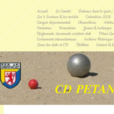
Accueil
Le Comité
Violence dans le sport /
Les 4 Secteurs & les sociétés
Calendrier 2026
Congrès départemental
Chancellerie
Arbitr
Féminines
Formations
Jeunes & technique
Réglements, documents création club
Pétan Qu
Evènements internationaux
Archives Historique
Liens des clubs et CD
Téléthon
Contact & li
CD PETAN