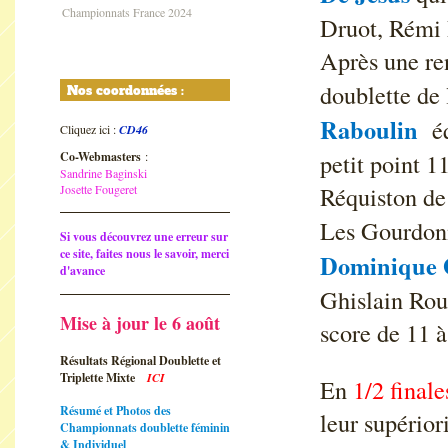
Championnats France 2024
Druot, Rémi 
Après une re
doublette de
Nos coordonnées :
Raboulin
é
Cliquez ici :
CD46
petit point 1
Co-Webmasters
:
Sandrine Baginski
Réquiston de
Josette Fougeret
Les Gourdon
Si vous découvrez une erreur sur
ce site, faites nous le savoir, merci
Dominique 
d'avance
Ghislain Rou
Mise à jour le 6 août
score de 11 à
Résultats Régional Doublette et
Triplette Mixte
ICI
En
1/2 finale
Résumé et Photos des
leur supériori
Championnats doublette féminin
& Individuel