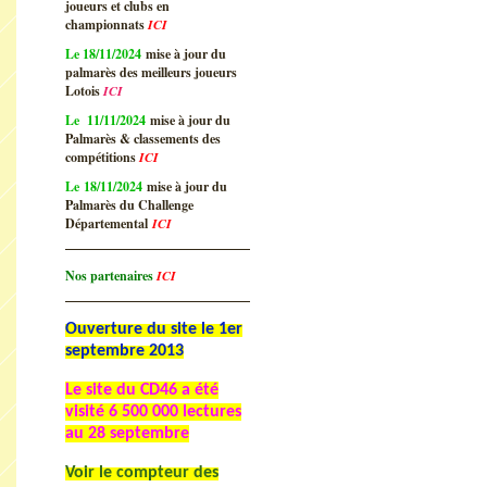
joueurs et clubs en
championnats
ICI
Le 18/11/2024
mise à jour du
palmarès des meilleurs joueurs
Lotois
ICI
Le 11/11/2024
mise à jour du
Palmarès & classements des
compétitions
ICI
Le 18/11/2024
mise à jour du
Palmarès du Challenge
Départemental
ICI
Nos partenaires
ICI
Ouverture du site le 1er
septembre 2013
Le site du CD46 a été
visité
6 500 000 lectures
au 28 septembre
Voir le compteur des