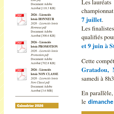
Les lauréats 
Document Adobe
Acrobat [118.3 KB]
championnat 
2026 - Licenciés
7 juillet
.
lotois HONNEUR
2026 - Licenciés lotois
Les finaliste
Honneur.pdf
Document Adobe
qualifiés pou
Acrobat [308.6 KB]
2026 - Licenciés
et 9 juin à S
lotois PROMOTION
2026 - Licenciés lotois
Promotion.pdf
Cette compét
Document Adobe
Acrobat [702.8 KB]
Gratadou, 
2026 - Licenciés
lotois NON CLASSE
samedi à 8h3
2026 - Licenciés lotois
Non Classé.pdf
Document Adobe
Acrobat [3.6 MB]
En parallèle, 
le
dimanche 
Calendrier 2026