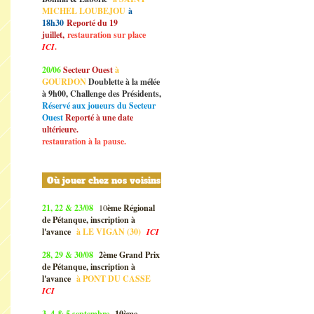
MICHEL LOUBEJOU
à
18h30
Reporté du 19
juillet,
restauration sur place
ICI
.
20/06
Secteur Ouest
à
GOURDON
Doublette à la mélée
à 9h00, Challenge des Présidents,
Réservé aux joueurs du Secteur
Ouest
Reporté à une date
ultérieure.
restauration à la pause.
Où jouer chez nos voisins
21, 22 & 23/08
10
ème Régional
de Pétanque, inscription à
l'avance
à
LE VIGAN (30)
ICI
28, 29 & 30/08
2ème Grand Prix
de Pétanque, inscription à
l'avance
à
PONT DU CASSE
ICI
3, 4 & 5 septembre
10ème