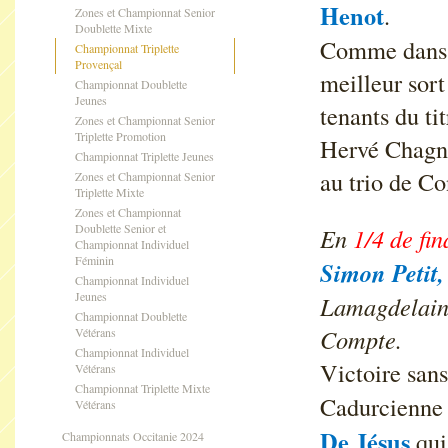
Henot
.
Zones et Championnat Senior
Doublette Mixte
Comme dans t
Championnat Triplette
Provençal
meilleur sor
Championnat Doublette
Jeunes
tenants du t
Zones et Championnat Senior
Triplette Promotion
Hervé Chagno
Championnat Triplette Jeunes
au trio de Co
Zones et Championnat Senior
Triplette Mixte
Zones et Championnat
Doublette Senior et
En
1/4 de fin
Championnat Individuel
Féminin
Simon Petit,
Championnat Individuel
Jeunes
Lamagdelaine
Championnat Doublette
Compte.
Vétérans
Championnat Individuel
Victoire sans
Vétérans
Championnat Triplette Mixte
Cadurcienn
Vétérans
De Jésus
qui
Championnats Occitanie 2024