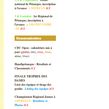
national de Pétanque, inscription
à l'avance
à
MIMIZAN
ICI
3 & 4 octobre
1er Régional de
Pétanque, inscription à
l'avance
à
GRAND'COMBE
(30)
ICI
Communication
CDC Open : calendriers mis à
jour (
global
,
1ère
,
2ème
,
3ème
,
4ème
,
5ème
)
Handipétanque : Résultats et
Classements
ICI
FINALE TROPHEE DES
DAMES
Liste des équipes et tirage des
poules
:
Listing des équipes
ICI
Championnat Régional Jeunes à
ARMISSAN
:
Résultats et
Photos
ICI