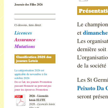
Journée des Filles 2026
Présentat
Le championn
Ci-dessous, liens direct
dimanche 
et
Licences
Assurance
Les organisat
Mutations
dernière soit
L’organisatio
Classification 2026 des
joueurs Lotois
de la société
La catégorisation 2026 est
applicable de novembre à fin
Les St Germi
octobre 2026
De ce fait, les joueurs Promotion
passant Honneur ne peuvent pas
Peixoto Da 
jouer les épreuves Promotion
seront présen
2026 - Licenciés
lotois ELITE
2026 - Licenciés lotois
Elite.pdf