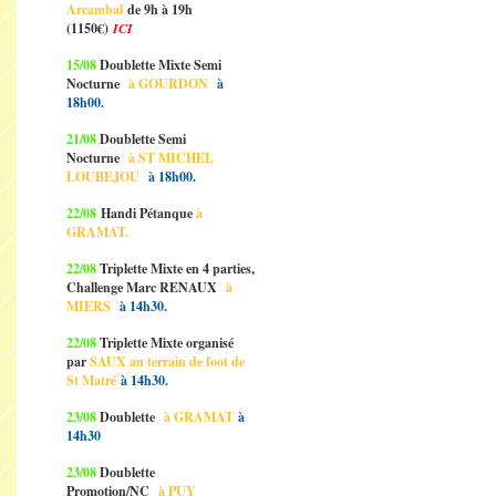
Arcambal
de 9h à 19h
(1150€)
ICI
15/08
Doublette Mixte Semi
Nocturne
à GOURDON
à
18h00.
21/08
Doublette Semi
Nocturne
à ST MICHEL
LOUBEJOU
à 18h00.
22/08
Handi Pétanque
à
GRAMAT.
22/08
Triplette Mixte en 4 parties,
Challenge Marc RENAUX
à
MIERS
à 14h30.
22/08
Triplette Mixte organisé
par
SAUX au terrain de foot de
St Matré
à 14h30.
23/08
Doublette
à GRAMAT
à
14h30
23/08
Doublette
Promotion/NC
à PUY