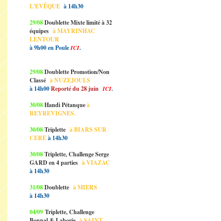
L'EVÊQUE
à 14h30
29/08
Doublette Mixte limité à 32
équipes
à MAYRINHAC
LENTOUR
à 9h00 en Poule
ICI
.
29/08
Doublette Promotion/Non
Classé
à NUZEJOULS
à 14h00
Reporté du 28 juin
ICI
.
30/08
Handi Pétanque
à
REYREVIGNES.
30/08
Triplette
à BIARS SUR
CERE
à 14h30
30/08
Triplette, Challenge Serge
GARD en 4 parties
à VIAZAC
à 14h30
31/08
Doublette
à MIERS
à 14h30
04/09
Triplette, Challenge
Bonnal & Laborie
à SAINT