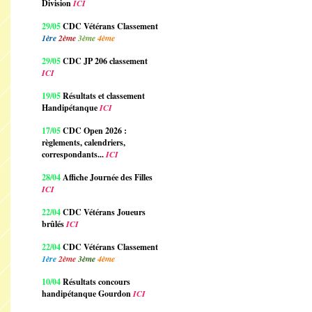
Division
ICI
29/05
CDC Vétérans Classement
1ère
2ème
3ème
4ème
29/05
CDC JP 206 classement
ICI
19/05
Résultats et classement
Handipétanque
ICI
17/05
CDC Open 2026 :
règlements, calendriers,
correspondants...
ICI
28/04
Affiche Journée des Filles
ICI
22/04
CDC Vétérans Joueurs
brûlés
ICI
22/04
CDC Vétérans Classement
1ère
2ème
3ème
4ème
10/04
Résultats concours
handipétanque Gourdon
ICI