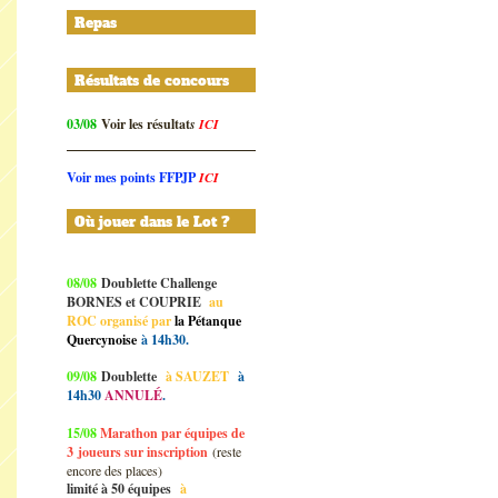
Repas
Résultats de concours
03/08
Voir les résultat
s
ICI
Voir mes points FFPJP
ICI
Où jouer dans le Lot ?
08/08
Doublette Challenge
BORNES et COUPRIE
au
ROC organisé par
la Pétanque
Quercynoise
à 14h30.
09/08
Doublette
à SAUZET
à
14h30
ANNULÉ
.
15/08
Marathon par équipes de
3
joueurs sur inscription
(reste
encore des places)
limité à 50 équipes
à