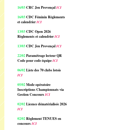
16/03
CRC Jeu Provençal
ICI
16/03
CDC Féminin Règlements
et calendrier
ICI
13/03
CDC Open 2026
Règlements et calendrier
ICI
13/03
CDC Jeu Provençal
ICI
22/02
Paramétrage lecteur QR
Code pour code équipe
ICI
06/02
Liste des 70 clubs lotois
ICI
05/02
Mode opératoire
Inscriptions Championnats via
Gestion Concours
ICI
02/02
Licence dématérialisée 2026
ICI
02/02
Règlement TENUES en
concours
ICI