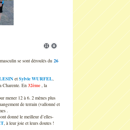
26
 masculin se sont déroulés du
OLESIN
Sylvie WURFEL
et
,
32ème
 la Charente. En
, la
our mener 12 à 6. 2 mènes plus
hangement de terrain (vallonné et
mes .
ont donné le meilleur d’elles-
ET
, à leur joie et leurs doutes !