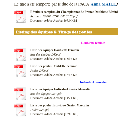
Anna MAILL
Le titre à été remporté par le duo de la PACA
Résultats complets du Championnat de France Doublette Fémin
Résultats FFPJP_CDF_DF_2025.pdf
Document Adobe Acrobat [67.0 KB]
Listing des équipes & Tirage des poules
Doublette féminin
Liste des équipes Doublette Féminin
liste des équipes DF.pdf
Document Adobe Acrobat [155.6 KB]
Liste des poules Doublette Féminin
Poules DF.pdf
Document Adobe Acrobat [164.8 KB]
Individuel masculin
Liste des équipes Individuel Senior Masculin
liste des équipes ISM.pdf
Document Adobe Acrobat [145.1 KB]
Liste des poules Individuel Senior Masculin
Poules ISM.pdf
Document Adobe Acrobat [159.0 KB]