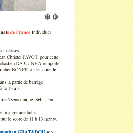
nnat
s de France
Individuel
s Lotoises.
Jean Christel PAVOT, pour cette
l, Sébastien DA CUNHA remporte
stopher BOYER sur le score de
ns la partie de barrage
aite 13 à 3.
rtie à sens unique, Sébastien
 et malgré une belle
 sur le score de 11 à 13 face au
Jonathan GRATADOU
son