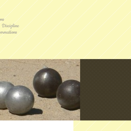
ons
Discipline
ormations