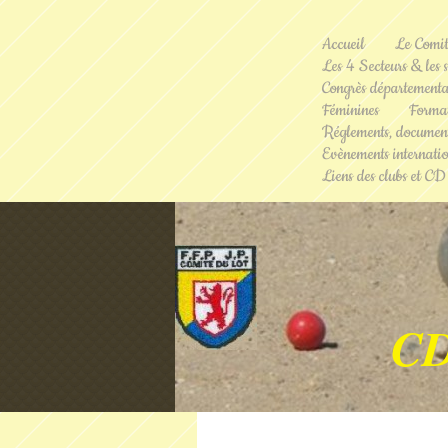
Accueil
Le Comi
Les 4 Secteurs & les s
Congrès départementa
Féminines
Format
Réglements, document
Evènements internati
Liens des clubs et CD
C