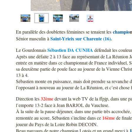
champio
En parallèle des doublettes féminines se tenaient les
Saint-Yrieix sur Charente (16).
Sénior masculin à
Sébastien DA CUNHA
Le Gourdonnais
défendait les couleur
Après une défaite 2 à 13 face au représentant de La Réunion 
entrée en matière dans ce championnat de France individue
sa deuxième partie de poule face au joueur de la Vienne Chri
13 à 4.
Sébastien monte en puissance, mais doit prendre sa revanche da
l’opposant à nouveau au joueur de La Réunion, et c’est chose f
32ème
Direction les
devant la web TV de la ffpjp, dans une pa
l’emporte 13-2 face à Jean BARJOL du Vaucluse.
À la suite de la pause déjeuner, dans une partie très accrochée,
16ème
remontée au score, Sébastien s’incline dans ce
de finale
joueur du Pays de la Loire Robin DECOIN.
Beau parcours de notre champion Lotois et un grand merci à