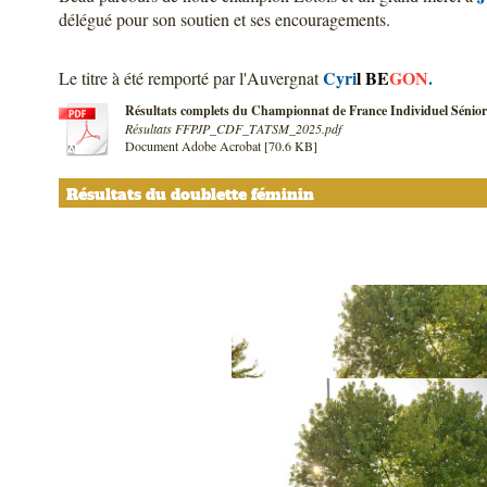
délégué pour son soutien et ses encouragements.
Cyri
l BE
GON
.
Le titre à été remporté par l'Auvergnat
Résultats complets du Championnat de France Individuel Sénio
Résultats FFPJP_CDF_TATSM_2025.pdf
Document Adobe Acrobat [70.6 KB]
Résultats du doublette féminin