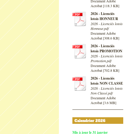
Document Adobe
Acrobat [118.3 KB]
2026 - Licenciés
lotois HONNEUR
2026 - Licenciés lotois
Honneur.pdf
Document Adobe
Acrobat [308.6 KB]
2026 - Licenciés
lotois PROMOTION
2026 - Licenciés lotois
Promotion.pdf
Document Adobe
Acrobat [702.8 KB]
2026 - Licenciés
lotois NON CLASSE
2026 - Licenciés lotois
Non Classé.pdf
Document Adobe
Acrobat [3.6 MB]
Calendrier 2026
Mis à jour le 31 janvier