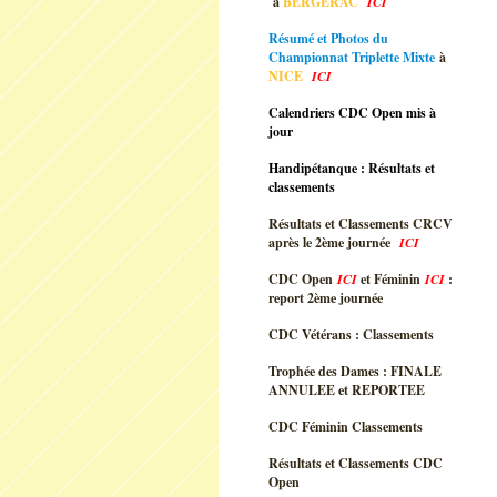
à
BERGERAC
ICI
Résumé et Photos du
Championnat Triplette Mixte
à
NICE
ICI
Calendriers CDC Open mis à
jour
Handipétanque : Résultats et
classements
Résultats et Classements CRCV
après le 2ème journée
ICI
CDC Open
ICI
et Féminin
ICI
:
report 2ème journée
CDC Vétérans : Classements
Trophée des Dames : FINALE
ANNULEE et REPORTEE
CDC Féminin Classements
Résultats et Classements CDC
Open