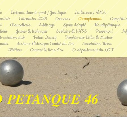
té
Violence dans le sport / Juridique
La licence / MMA
ociétés
Calendrier 2026
Concours
Championnats
Compétiti
l
Chancellerie
Arbitrage
Sport Adapté
Handipétanque
ions
Jeunes & technique
Scolaire & UNSS
Provençal
Inf
s création club
Pétan Quercy
Trophée des Villes & Masters
onaux
Archives Historique Comité du Lot
Association Ilona
Téléthon
Contact & livre d'or
Le département du LOT
D PETANQUE 46