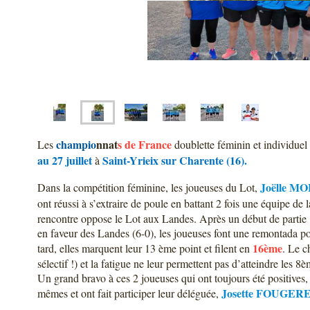
champio
nnat
s de France
Les
doublette féminin et individuel
au 27 juillet
Saint-Yrieix sur Charente (16).
à
Joëlle M
Dans la compétition féminine, l
es joueuses du Lot,
ont réussi à s’extraire de poule en battant 2 fois une équipe de
rencontre oppose le Lot aux Landes. Après un début de partie
en faveur des Landes (6-0), les joueuses font une remontada p
16ème
tard, elles marquent leur 13 ème point et filent en
. Le c
sélectif !) et la fatigue ne leur permettent pas d’atteindre les 8è
Un grand bravo à ces 2 joueuses qui ont toujours été positives, 
Josette FOUGER
mêmes et ont fait participer leur déléguée,