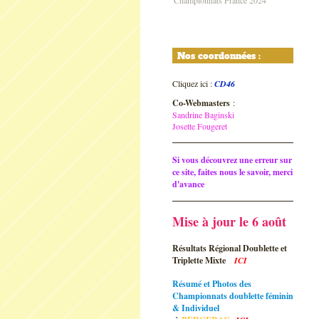
Championnats France 2024
Nos coordonnées :
Cliquez ici :
CD46
Co-Webmasters
:
Sandrine Baginski
Josette Fougeret
Si vous découvrez une erreur sur
ce site, faites nous le savoir, merci
d'avance
Mise à jour le 6 août
Résultats Régional Doublette et
Triplette Mixte
ICI
Résumé et Photos des
Championnats doublette féminin
& Individuel