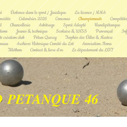
té
Violence dans le sport / Juridique
La licence / MMA
ociétés
Calendrier 2026
Concours
Championnats
Compétiti
l
Chancellerie
Arbitrage
Sport Adapté
Handipétanque
ions
Jeunes & technique
Scolaire & UNSS
Provençal
Inf
s création club
Pétan Quercy
Trophée des Villes & Masters
onaux
Archives Historique Comité du Lot
Association Ilona
Téléthon
Contact & livre d'or
Le département du LOT
D PETANQUE 46