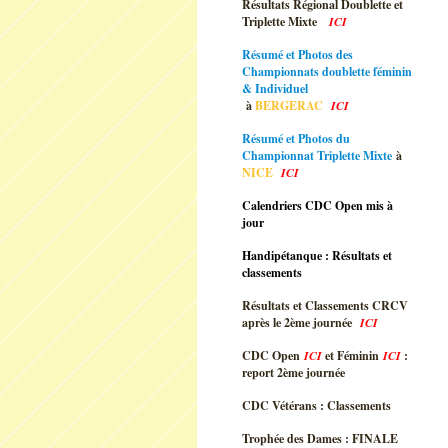
Résultats Régional Doublette et
Triplette Mixte
ICI
Résumé et Photos des
Championnats doublette féminin
& Individuel
à
BERGERAC
ICI
Résumé et Photos du
Championnat Triplette Mixte
à
NICE
ICI
Calendriers CDC Open mis à
jour
Handipétanque : Résultats et
classements
Résultats et Classements CRCV
après le 2ème journée
ICI
CDC Open
ICI
et Féminin
ICI
:
report 2ème journée
CDC Vétérans : Classements
Trophée des Dames : FINALE