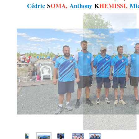
Cédric
S
OMA,
Anthony
K
HEMISSI,
Mi