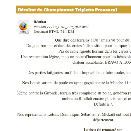
Résultat du Championnat Triplette Provençal
Résultat
Résultats FFPJP_CDF_TJP_2026.html
Document HTML [51.1 KB]
Que dire des terrains ? Du jamais vu pour du 
Du goudron pur et dur, des craies à disposition pour marquer le b
Pas de sable rajouté hormis dans les carrés 
Une restauration légère, mais un point d'honneur pour les bénévol
chaleur accablante, BRAVO A EUX
Des parties fatigantes, ou il était impossible de faire rouler, to
Nos Lotois sortent de poule en ayant gagné contre la Manche 11 à
32ème contre la Gironde, terrain très compliqué au point, goudron ra
ombre ou il fallait encore plus forcer et 
Défaite à 7.
Nos représentants Lotois, Dominique, Sébastien et Mickaël ont tout 
département.
Le tire a été remporté par