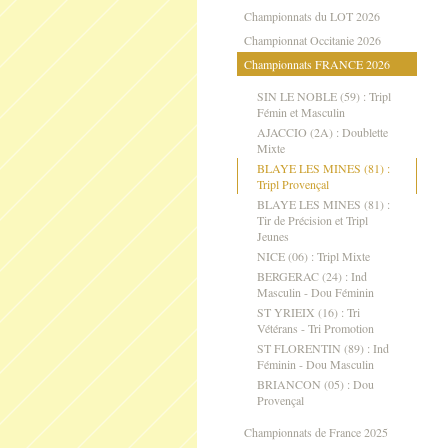
Championnats du LOT 2026
Championnat Occitanie 2026
Championnats FRANCE 2026
SIN LE NOBLE (59) : Tripl
Fémin et Masculin
AJACCIO (2A) : Doublette
Mixte
BLAYE LES MINES (81) :
Tripl Provençal
BLAYE LES MINES (81) :
Tir de Précision et Tripl
Jeunes
NICE (06) : Tripl Mixte
BERGERAC (24) : Ind
Masculin - Dou Féminin
ST YRIEIX (16) : Tri
Vétérans - Tri Promotion
ST FLORENTIN (89) : Ind
Féminin - Dou Masculin
BRIANCON (05) : Dou
Provençal
Championnats de France 2025