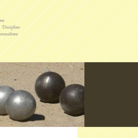
ons
Discipline
ormations