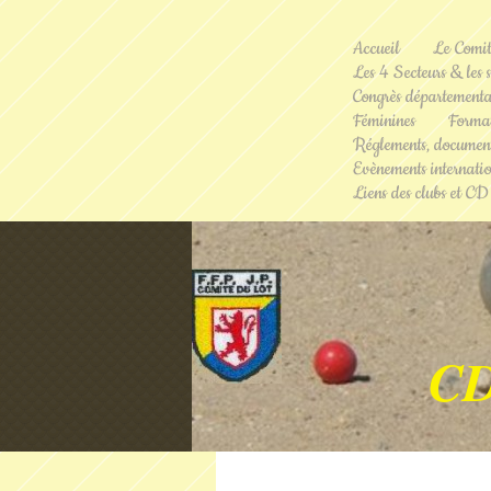
Accueil
Le Comi
Les 4 Secteurs & les s
Congrès départementa
Féminines
Format
Réglements, document
Evènements internati
Liens des clubs et CD
C