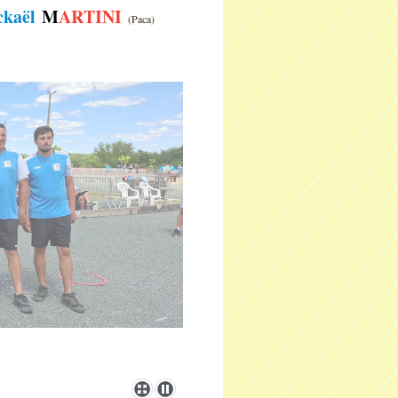
ckaël
M
ARTINI
(Paca)