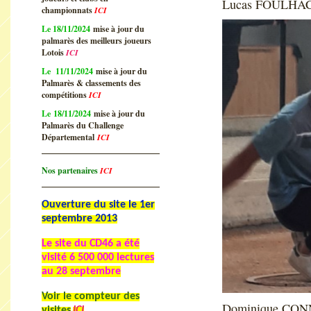
Lucas FOULHAC 
championnats
ICI
Le 18/11/2024
mise à jour du
palmarès des meilleurs joueurs
Lotois
ICI
Le 11/11/2024
mise à jour du
Palmarès & classements des
compétitions
ICI
Le 18/11/2024
mise à jour du
Palmarès du Challenge
Départemental
ICI
Nos partenaires
ICI
Ouverture du site le 1er
septembre 2013
Le site du CD46 a été
visité
6 500 000 lectures
au 28 septembre
Voir le compteur des
Dominique CONN
visites
ICI