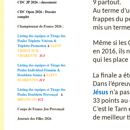
9 partout.
CDC JP 2026 : classement
Au terme d’u
CDC Open 2026 : Dossier
complet
frappes du p
Championnat de France 2026 :
mis un terme 
Listing des équipes et Tirage des
Poules Triplette Vétéran &
Même si les 
Triplette Promotion
à
SAINT
YRIEIX SUR
en 2016, ils 
CHARENTE
ICI
qui les place 
Listing des équipes et Tirage des
Poules Individuel Féminin &
La finale a é
Doublette Sénior
à
SAINT
FLORENTIN
ICI
Dans l’épreuv
Listing des équipes et Tirage des
Jésus
n’a pas 
Poules Doublette Provençal
à
BRIANCON
ICI
33 points au
C’est le Tarn
Coupe de France Jeu Provençal
de meilleur t
Journée des Filles 2026