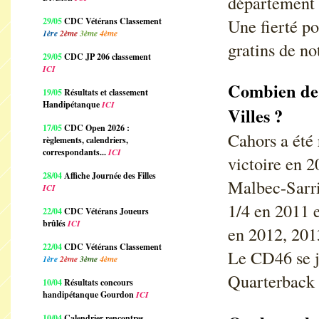
département 
Une fierté po
29/05
CDC Vétérans Classement
1ère
2ème
3ème
4ème
gratins de no
29/05
CDC JP 206 classement
ICI
Combien de f
19/05
Résultats et classement
Handipétanque
ICI
Villes ?
17/05
CDC Open 2026 :
Cahors a été 
règlements, calendriers,
correspondants...
ICI
victoire en 
28/04
Affiche Journée des Filles
Malbec-Sarri
ICI
1/4 en 2011 e
22/04
CDC Vétérans Joueurs
brûlés
ICI
en 2012, 201
22/04
CDC Vétérans Classement
Le CD46 se j
1ère
2ème
3ème
4ème
Quarterback 
10/04
Résultats concours
handipétanque Gourdon
ICI
10/04
Calendrier rencontres