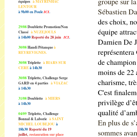
groupe sur la
équipes
à MAYRINHAC
LENTOUR
Sébastien Da
à 9h00 en Poule
ICI
.
des choix, no
29/08
Doublette Promotion/Non
équipe attrac
Classé
à NUZEJOULS
à 14h00
Reporté du 28 juin
ICI
.
Damien De Jés
30/08
Handi Pétanque
à
représentera 
REYREVIGNES.
de champion 
30/08
Triplette
à BIARS SUR
CERE
à 14h30
moins de 22 
30/08
Triplette, Challenge Serge
charisme, trè
GARD en 4 parties
à VIAZAC
à 14h30
C'est finalem
31/08
Doublette
à MIERS
privilège d’ê
à 14h30
qualité d’amb
04/09
Triplette, Challenge
Bonnal & Laborie
à SAINT
En plus de s
MICHEL LOUBEJOU
à
18h30
Reporté du 19
sommes avant
juillet,
restauration sur place