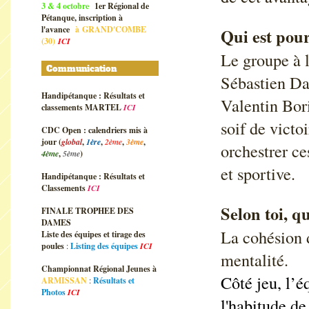
3 & 4 octobre
1er Régional de
Pétanque, inscription à
l'avance
à
GRAND'COMBE
Qui est pour
(30)
ICI
Le groupe à l
Communication
Sébastien Da
Handipétanque : Résultats et
Valentin Bor
classements MARTEL
ICI
soif de victo
CDC Open : calendriers mis à
jour (
global
,
1ère
,
2ème
,
3ème
,
orchestrer c
4ème
,
5ème
)
et sportive.
Handipétanque : Résultats et
Classements
ICI
Selon toi, qu
FINALE TROPHEE DES
DAMES
La cohésion d
Liste des équipes et tirage des
poules
:
Listing des équipes
ICI
mentalité.
Championnat Régional Jeunes à
Côté jeu, l’é
ARMISSAN
:
Résultats et
Photos
ICI
l'habitude de