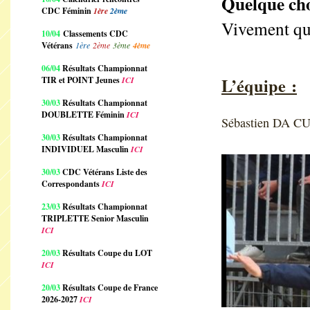
Quelque cho
CDC Féminin
1ère
2ème
Vivement qu
10/04
Classements CDC
Vétérans
1ère
2ème
3ème
4ème
06/04
Résultats Championnat
L’équipe :
TIR et POINT Jeunes
ICI
30/03
Résultats Championnat
DOUBLETTE Féminin
ICI
Sébastien DA C
30/03
Résultats Championnat
INDIVIDUEL Masculin
ICI
30/03
CDC Vétérans Liste des
Correspondants
ICI
23/03
Résultats Championnat
TRIPLETTE Senior Masculin
ICI
20/03
Résultats Coupe du LOT
ICI
20/03
Résultats Coupe de France
2026-2027
ICI