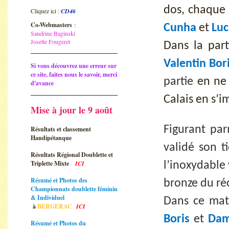
dos, chaque
Cliquez ici :
CD46
Co-Webmasters
:
Cunha
et
Luc
Sandrine Baginski
Josette Fougeret
Dans la part
Valentin Bor
Si vous découvrez une erreur sur
ce site, faites nous le savoir, merci
partie
en ne 
d'avance
Calais en s’i
Mise à jour le 9 août
Figurant par
Résultats et classement
Handipétanque
validé son t
Résultats Régional Doublette et
Triplette Mixte
ICI
l’inoxydable
Résumé et Photos des
bronze du ré
Championnats doublette féminin
& Individuel
Dans ce matc
à
BERGERAC
ICI
Boris
et
Dam
Résumé et Photos du