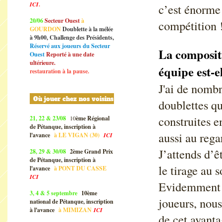
ICI
.
c’est énorme 
20/06
Secteur Ouest
à
compétition 
GOURDON
Doublette à la mélée
à 9h00, Challenge des Présidents,
Réservé aux joueurs du Secteur
La compositi
Ouest
Reporté à une date
ultérieure.
équipe est-e
restauration à la pause.
J'ai de nombr
Où jouer chez nos voisins
doublettes qu
construites 
21, 22 & 23/08
10
ème Régional
de Pétanque, inscription à
aussi au regar
l'avance
à
LE VIGAN (30)
ICI
J’attends d’ê
28, 29 & 30/08
2ème Grand Prix
de Pétanque, inscription à
le tirage au s
l'avance
à
PONT DU CASSE
ICI
Evidemment q
3, 4 & 5 septembre
10ème
joueurs, nous
national de Pétanque, inscription
à l'avance
à
MIMIZAN
ICI
de cet avanta