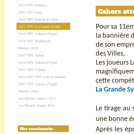
2024 TDV Douaisis
Cahors att
2023 TDV Laon
2022 TDV Palavas les Flots
Pour sa 11eme
2021 TDV La Grande-Synthe
2019 TDV Valence d'Agen
la bannière d
2018 TDV Montluçon
de son empre
Masters 2018
des Villes.
2017 TDV Autun
Les joueurs L
2016 TDV Valence d'Agen
2015 TDV Colmar
magnifiqueme
2014-2015 TDV Lons le Saunier
cette compéti
2013 TDV Valence d'Agen
La Grande S
Masters 2014
Les Masters Séniors 2013
Les Masters Jeunes 2013
Le tirage au
une bonne é
Après les ép
Nos coordonnées :