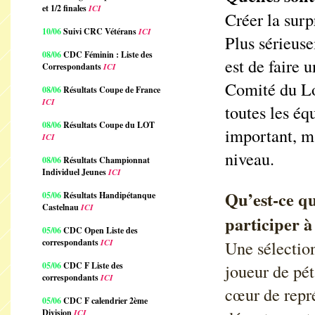
et 1/2 finales
ICI
Créer la surp
10/06
Suivi CRC Vétérans
ICI
Plus sérieus
08/06
CDC Féminin : Liste des
est de faire 
Correspondants
ICI
Comité du Lot
08/06
Résultats Coupe de France
ICI
toutes les éq
08/06
Résultats Coupe du LOT
important, m
ICI
niveau.
08/06
Résultats Championnat
Individuel Jeunes
ICI
Qu’est-ce q
05/06
Résultats Handipétanque
Castelnau
ICI
participer à
05/06
CDC Open Liste des
correspondants
ICI
Une sélection
05/06
CDC F Liste des
joueur de pé
correspondants
ICI
cœur de repré
05/06
CDC F calendrier 2ème
Division
ICI