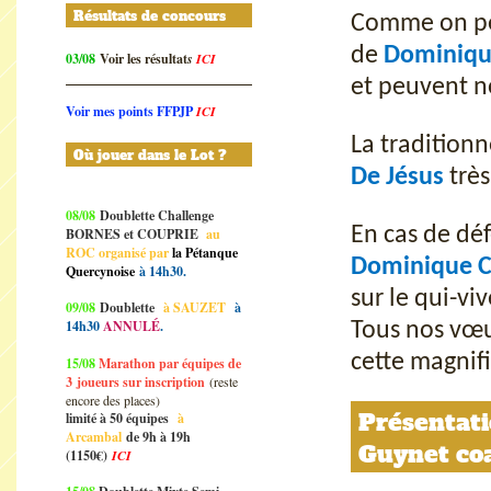
Résultats de concours
Comme on peu
de
Dominiqu
03/08
Voir les résultat
s
ICI
et peuvent no
Voir mes points FFPJP
ICI
La traditionn
Où jouer dans le Lot ?
De Jésus
très
08/08
Doublette Challenge
En cas de dé
BORNES et COUPRIE
au
ROC organisé par
la Pétanque
Dominique 
Quercynoise
à 14h30.
sur le qui-viv
09/08
Doublette
à SAUZET
à
14h30
ANNULÉ
.
Tous nos vœu
cette magnif
15/08
Marathon par équipes de
3
joueurs sur inscription
(reste
encore des places)
Présentati
limité à 50 équipes
à
Arcambal
de 9h à 19h
Guynet coa
(1150€)
ICI