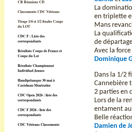
CR Réunions CD
La dominatio
Classements CDC Vétérans
en triplette
Tirage 1/4 et 1/2 finales Coupe
Mans revanc
du LOT
La qualificat
CDC F : Liste des
correspondants
de départage
Avec la force
Résultats Coupe de France et
Coupe du Lot
Dominique 
Résultats Championnat
Individuel Jeunes
Dans la 1/2 f
Handipétanque 30 mai à
Cannebière t
Castelnau-Montratier
2 parties en 
CDC Open 2026 : liste des
Lors de la ren
correspondants
entament au 
CDC F 2026 : liste des
correspondants
Belle réactio
CDC Vétérans Classements
Damien de J