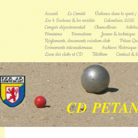
Accueil
Le Comité
Violence dans le sport /
Les 4 Secteurs & les sociétés
Calendrier 2026
Congrès départemental
Chancellerie
Arbitr
Féminines
Formations
Jeunes & technique
Réglements, documents création club
Pétan Qu
Evènements internationaux
Archives Historique
Liens des clubs et CD
Téléthon
Contact & li
CD PETAN