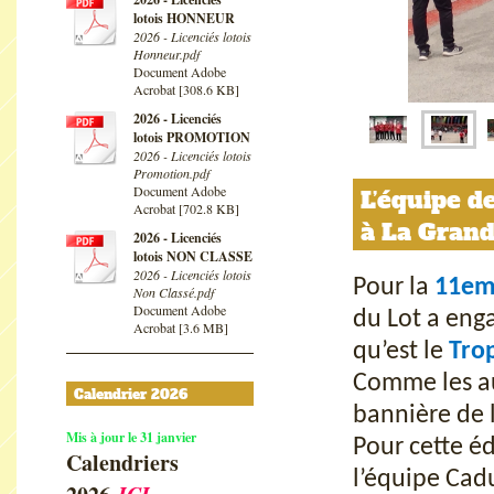
lotois HONNEUR
2026 - Licenciés lotois
Honneur.pdf
Document Adobe
Acrobat [308.6 KB]
2026 - Licenciés
lotois PROMOTION
2026 - Licenciés lotois
Promotion.pdf
Document Adobe
L’équipe d
Acrobat [702.8 KB]
à La Gran
2026 - Licenciés
lotois NON CLASSE
2026 - Licenciés lotois
Pour la
11em
Non Classé.pdf
Document Adobe
du Lot a eng
Acrobat [3.6 MB]
qu’est le
Trop
Comme les au
Calendrier 2026
bannière de l
Mis à jour le 31 janvier
Pour cette éd
Calendriers
l’équipe Cad