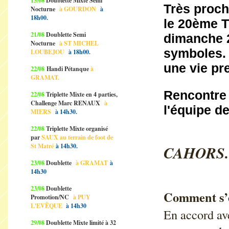
15/08
Doublette Mixte Semi
Très proch
Nocturne
à GOURDON
à
18h00.
le 20ème T
21/08
Doublette Semi
dimanche 
Nocturne
à ST MICHEL
symboles. 
LOUBEJOU
à 18h00.
une vie pr
22/08
Handi Pétanque
à
GRAMAT.
Rencontre
22/08
Triplette Mixte en 4 parties,
Challenge Marc RENAUX
à
l'équipe d
MIERS
à 14h30.
22/08
Triplette Mixte organisé
par
SAUX au terrain de foot de
St Matré
à 14h30.
CAHORS
23/08
Doublette
à GRAMAT
à
14h30
23/08
Doublette
Comment s’es
Promotion/NC
à PUY
L'EVÊQUE
à 14h30
En accord av
29/08
Doublette Mixte limité à 32