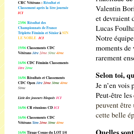
CRC Vétérans :
Résultat et
Valentin Bor
Classement après la 1ère journée
ICI
et devraient 
23/06
Résultat des
Lucas Foulha
Championnats de France
Triplette Féminin et Sénior
à
SIN
Notre équipe 
LE NOBLE
ICI
moments de v
19/06
Classements CDC
Vétérans
1ère
2ème
3ème
4ème
rarement ens
16/06
CDC Féminin Classements
1ère
2ème
Selon toi, qu
16/06
Résultats et Classements
CDC Open
1ère
2ème
3ème
4ème
Je n’en vois 
5ème
Peut-être les
Liste des joueurs bloqués
ICI
peuvent être
16/06
CR réunions CD
ICI
cette belle é
16/06
Classements CDC
Vétérans
1ère
2ème
3ème
4ème
Quelles sont
16/06
Tirage Coupe du LOT 1/4