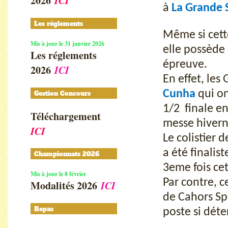
2026
ICI
à
La Grande 
Les réglements
Même si cette
Mis à jour le 31 janvier 2026
elle possède 
Les réglements
épreuve.
2026
ICI
En effet, le
Cunha
qui on
Gestion Concours
1/2 finale en
Téléchargement
messe hivern
ICI
Le colistier
a été finali
Championnats 2026
3eme fois ce
Mis à jour le 8 février
Par contre, c
Modalités 2026
ICI
de Cahors S
Repas
poste si dét