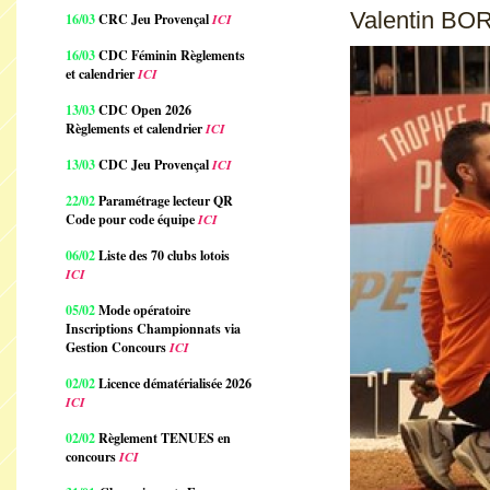
Valentin BOR
16/03
CRC Jeu Provençal
ICI
16/03
CDC Féminin Règlements
et calendrier
ICI
13/03
CDC Open 2026
Règlements et calendrier
ICI
13/03
CDC Jeu Provençal
ICI
22/02
Paramétrage lecteur QR
Code pour code équipe
ICI
06/02
Liste des 70 clubs lotois
ICI
05/02
Mode opératoire
Inscriptions Championnats via
Gestion Concours
ICI
02/02
Licence dématérialisée 2026
ICI
02/02
Règlement TENUES en
concours
ICI