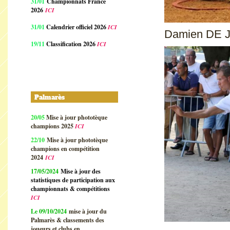
31/01
Championnats France
2026
ICI
31/01
Calendrier officiel 2026
ICI
Damien DE J
19/11
Classification 2026
ICI
Palmarès
20/05
Mise à jour phototèque
champions 2025
ICI
22/10
Mise à jour phototèque
champions en compétition
2024
ICI
17/05/2024
Mise à jour des
statistiques de participation aux
championnats & compétitions
ICI
Le 09/10/2024
mise à jour du
Palmarès & classements des
joueurs et clubs en