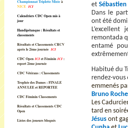
Championnat Triplette Mixte
à
et
Sébastien
NICE
ICI
Dans le part
Calendriers CDC Open mis à
ont été domi
jour
L’excellent
Handipétanque : Résultats et
classements
remontada qu
Résultats et Classements CRCV
entamé pour
après le 2ème journée
ICI
extrêmement
CDC Open
ICI
et Féminin
ICI
:
report 2ème journée
Habitué du T
CDC Vétérans : Classements
rendez-vous 
Trophée des Dames : FINALE
emmenés par
ANNULEE et REPORTEE
Bruno Roche
CDC Féminin Classements
Les Cadurcie
Résultats et Classements CDC
tard en soir
Open
Jésus
ont ga
Listes des joueurs bloqués
Cunha
et
Luc