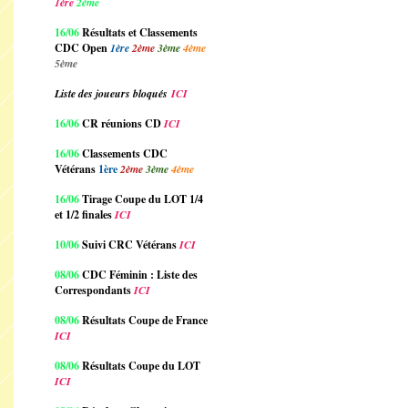
1ère
2ème
16/06
Résultats et Classements
CDC Open
1ère
2ème
3ème
4ème
5ème
Liste des joueurs bloqués
ICI
16/06
CR réunions CD
ICI
16/06
Classements CDC
Vétérans
1ère
2ème
3ème
4ème
16/06
Tirage Coupe du LOT 1/4
et 1/2 finales
ICI
10/06
Suivi CRC Vétérans
ICI
08/06
CDC Féminin : Liste des
Correspondants
ICI
08/06
Résultats Coupe de France
ICI
08/06
Résultats Coupe du LOT
ICI