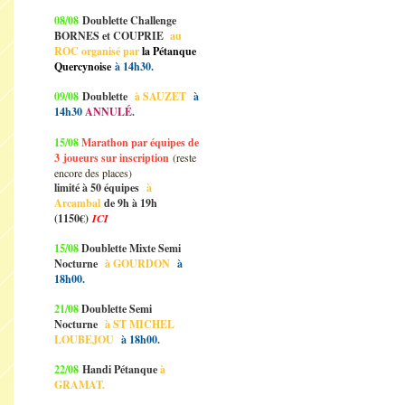
08/08
Doublette Challenge
BORNES et COUPRIE
au
ROC organisé par
la Pétanque
Quercynoise
à 14h30.
09/08
Doublette
à SAUZET
à
14h30
ANNULÉ
.
15/08
Marathon par équipes de
3
joueurs sur inscription
(reste
encore des places)
limité à 50 équipes
à
Arcambal
de 9h à 19h
(1150€)
ICI
15/08
Doublette Mixte Semi
Nocturne
à GOURDON
à
18h00.
21/08
Doublette Semi
Nocturne
à ST MICHEL
LOUBEJOU
à 18h00.
22/08
Handi Pétanque
à
GRAMAT.