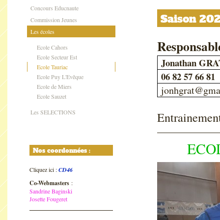
Concours Educnaute
Saison 20
Commission Jeunes
Les écoles
Responsab
Ecole Cahors
Ecole Secteur Est
Jonathan GR
Ecole Tauriac
06 82 57 66 81
Ecole Puy L'Evêque
Ecole de Miers
jonhgrat@gma
Ecole Sauzet
Les SELECTIONS
Entrainement
ECO
Nos coordonnées :
Cliquez ici :
CD46
Co-Webmasters
:
Sandrine Baginski
Josette Fougeret