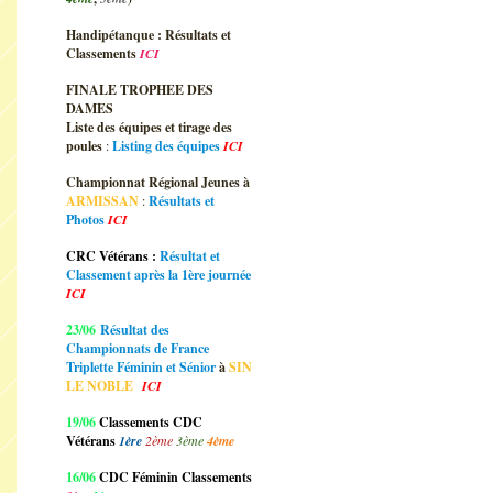
Handipétanque : Résultats et
Classements
ICI
FINALE TROPHEE DES
DAMES
Liste des équipes et tirage des
poules
:
Listing des équipes
ICI
Championnat Régional Jeunes à
ARMISSAN
:
Résultats et
Photos
ICI
CRC Vétérans :
Résultat et
Classement après la 1ère journée
ICI
23/06
Résultat des
Championnats de France
Triplette Féminin et Sénior
à
SIN
LE NOBLE
ICI
19/06
Classements CDC
Vétérans
1ère
2ème
3ème
4ème
16/06
CDC Féminin Classements