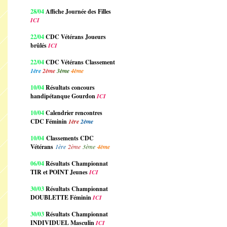
28/04
Affiche Journée des Filles
ICI
22/04
CDC Vétérans Joueurs
brûlés
ICI
22/04
CDC Vétérans Classement
1ère
2ème
3ème
4ème
10/04
Résultats concours
handipétanque Gourdon
ICI
10/04
Calendrier rencontres
CDC Féminin
1ère
2ème
10/04
Classements CDC
Vétérans
1ère
2ème
3ème
4ème
06/04
Résultats Championnat
TIR et POINT Jeunes
ICI
30/03
Résultats Championnat
DOUBLETTE Féminin
ICI
30/03
Résultats Championnat
INDIVIDUEL Masculin
ICI