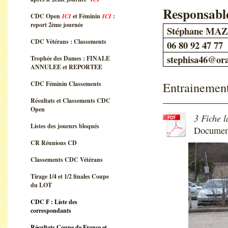
Responsab
CDC Open
ICI
et Féminin
ICI
:
report 2ème journée
Stéphane MA
CDC Vétérans : Classements
06 80 92 47 77
stephisa46@ora
Trophée des Dames : FINALE
ANNULEE et REPORTEE
Entrainement
CDC Féminin Classements
Résultats et Classements CDC
Open
3 Fiche l
Listes des joueurs bloqués
Documen
CR Réunions CD
Classements CDC Vétérans
Tirage 1/4 et 1/2 finales Coupe
du LOT
CDC F : Liste des
correspondants
Résultats Coupe de France et