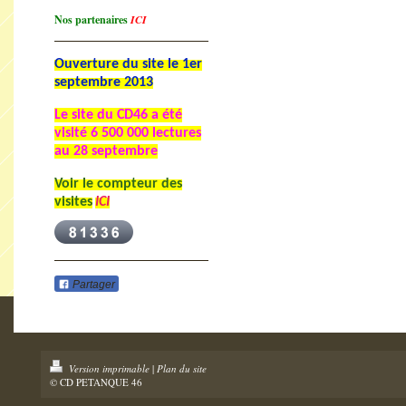
Nos partenaires
ICI
Ouverture du site le 1er
septembre 2013
Le site du CD46 a été
visité
6 500 000 lectures
au 28 septembre
Voir le compteur des
visites
ICI
Partager
Version imprimable
|
Plan du site
© CD PETANQUE 46