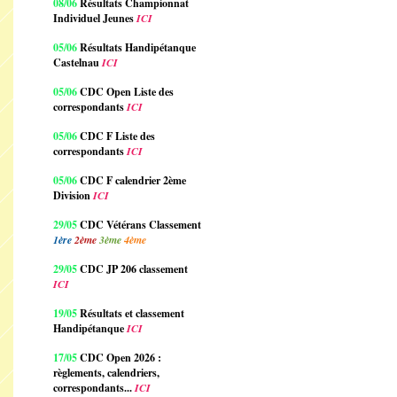
08/06
Résultats Championnat
Individuel Jeunes
ICI
05/06
Résultats Handipétanque
Castelnau
ICI
05/06
CDC Open Liste des
correspondants
ICI
05/06
CDC F Liste des
correspondants
ICI
05/06
CDC F calendrier 2ème
Division
ICI
29/05
CDC Vétérans Classement
1ère
2ème
3ème
4ème
29/05
CDC JP 206 classement
ICI
19/05
Résultats et classement
Handipétanque
ICI
17/05
CDC Open 2026 :
règlements, calendriers,
correspondants...
ICI