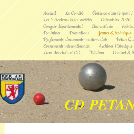
Accueil
Le Comité
Violence dans le sport /
Les 4 Secteurs & les sociétés
Calendrier 2026
Congrès départemental
Chancellerie
Arbitr
Féminines
Formations
Jeunes & technique
Réglements, documents création club
Pétan Qu
Evènements internationaux
Archives Historique
Liens des clubs et CD
Téléthon
Contact & li
CD PETAN