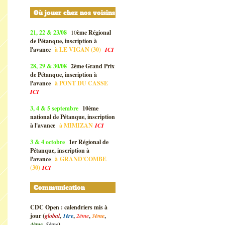
Où jouer chez nos voisins
21, 22 & 23/08
10
ème Régional
de Pétanque, inscription à
l'avance
à
LE VIGAN (30)
ICI
28, 29 & 30/08
2ème Grand Prix
de Pétanque, inscription à
l'avance
à
PONT DU CASSE
ICI
3, 4 & 5 septembre
10ème
national de Pétanque, inscription
à l'avance
à
MIMIZAN
ICI
3 & 4 octobre
1er Régional de
Pétanque, inscription à
l'avance
à
GRAND'COMBE
(30)
ICI
Communication
CDC Open : calendriers mis à
jour (
global
,
1ère
,
2ème
,
3ème
,
4ème
,
5ème
)