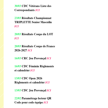
30/03
CDC Vétérans Liste des
Correspondants
ICI
23/03
Résultats Championnat
TRIPLETTE Senior Masculin
ICI
20/03
Résultats Coupe du LOT
ICI
20/03
Résultats Coupe de France
2026-2027
ICI
16/03
CRC Jeu Provençal
ICI
16/03
CDC Féminin Règlements
et calendrier
ICI
13/03
CDC Open 2026
Règlements et calendrier
ICI
13/03
CDC Jeu Provençal
ICI
22/02
Paramétrage lecteur QR
Code pour code équipe
ICI