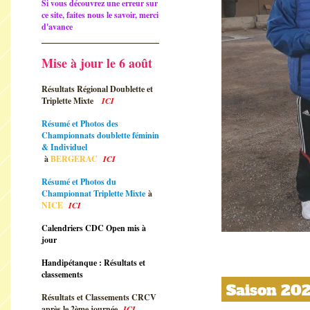
Si vous découvrez une erreur sur
ce site, faites nous le savoir, merci
d'avance
Mise à jour le 6 août
Résultats Régional Doublette et
Triplette Mixte
ICI
Résumé et Photos des
Championnats doublette féminin
& Individuel
à
BERGERAC
ICI
Résumé et Photos du
Championnat Triplette Mixte
à
NICE
ICI
Calendriers CDC Open mis à
jour
Handipétanque : Résultats et
classements
Saison 20
Résultats et Classements CRCV
après le 2ème journée
ICI