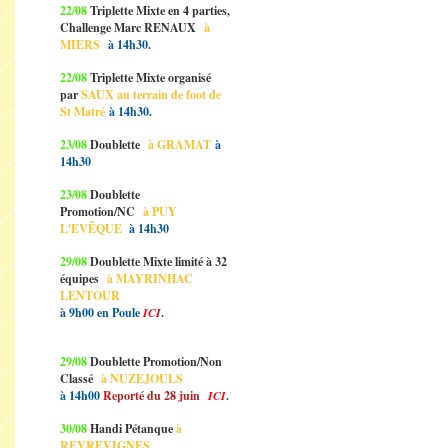
22/08
Triplette Mixte en 4 parties,
Challenge Marc RENAUX
à
MIERS
à 14h30.
22/08
Triplette Mixte organisé
par
SAUX au terrain de foot de
St Matré
à 14h30.
23/08
Doublette
à GRAMAT
à
14h30
23/08
Doublette
Promotion/NC
à PUY
L'EVÊQUE
à 14h30
29/08
Doublette Mixte limité à 32
équipes
à MAYRINHAC
LENTOUR
à 9h00 en Poule
ICI
.
29/08
Doublette Promotion/Non
Classé
à NUZEJOULS
à 14h00
Reporté du 28 juin
ICI
.
30/08
Handi Pétanque
à
REYREVIGNES.