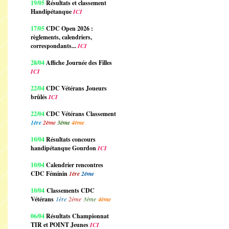
19/05
Résultats et classement
Handipétanque
ICI
17/05
CDC Open 2026 :
règlements, calendriers,
correspondants...
ICI
28/04
Affiche Journée des Filles
ICI
22/04
CDC Vétérans Joueurs
brûlés
ICI
22/04
CDC Vétérans Classement
1ère
2ème
3ème
4ème
10/04
Résultats concours
handipétanque Gourdon
ICI
10/04
Calendrier rencontres
CDC Féminin
1ère
2ème
10/04
Classements CDC
Vétérans
1ère
2ème
3ème
4ème
06/04
Résultats Championnat
TIR et POINT Jeunes
ICI