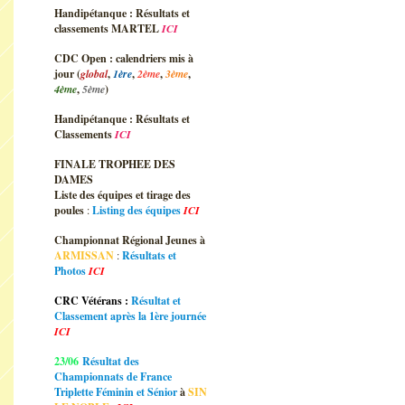
Handipétanque : Résultats et
classements MARTEL
ICI
CDC Open : calendriers mis à
jour (
global
,
1ère
,
2ème
,
3ème
,
4ème
,
5ème
)
Handipétanque : Résultats et
Classements
ICI
FINALE TROPHEE DES
DAMES
Liste des équipes et tirage des
poules
:
Listing des équipes
ICI
Championnat Régional Jeunes à
ARMISSAN
:
Résultats et
Photos
ICI
CRC Vétérans :
Résultat et
Classement après la 1ère journée
ICI
23/06
Résultat des
Championnats de France
Triplette Féminin et Sénior
à
SIN