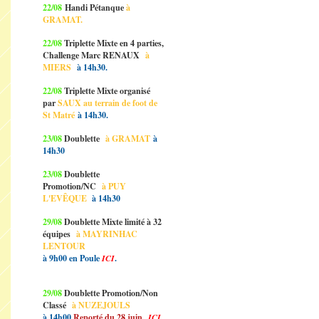
22/08
Handi Pétanque
à
GRAMAT.
22/08
Triplette Mixte en 4 parties,
Challenge Marc RENAUX
à
MIERS
à 14h30.
22/08
Triplette Mixte organisé
par
SAUX au terrain de foot de
St Matré
à 14h30.
23/08
Doublette
à GRAMAT
à
14h30
23/08
Doublette
Promotion/NC
à PUY
L'EVÊQUE
à 14h30
29/08
Doublette Mixte limité à 32
équipes
à MAYRINHAC
LENTOUR
à 9h00 en Poule
ICI
.
29/08
Doublette Promotion/Non
Classé
à NUZEJOULS
à 14h00
Reporté du 28 juin
ICI
.