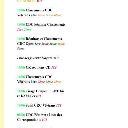
LE NOBLE
ICI
19/06
Classements CDC
Vétérans
1ère
2ème
3ème
4ème
16/06
CDC Féminin Classements
1ère
2ème
16/06
Résultats et Classements
CDC Open
1ère
2ème
3ème
4ème
5ème
Liste des joueurs bloqués
ICI
16/06
CR réunions CD
ICI
16/06
Classements CDC
Vétérans
1ère
2ème
3ème
4ème
16/06
Tirage Coupe du LOT 1/4
et 1/2 finales
ICI
10/06
Suivi CRC Vétérans
ICI
08/06
CDC Féminin : Liste des
Correspondants
ICI