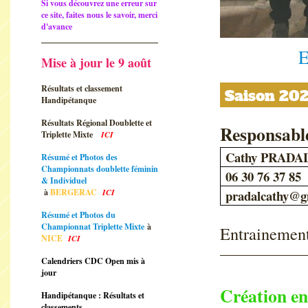
Si vous découvrez une erreur sur
ce site, faites nous le savoir, merci
d'avance
E
Mise à jour le 9 août
Résultats et classement
Saison 20
Handipétanque
Résultats Régional Doublette et
Responsab
Triplette Mixte
ICI
Cathy PRADA
Résumé et Photos des
Championnats doublette féminin
06 30 76 37 85
& Individuel
à
BERGERAC
ICI
pradalcathy@g
Résumé et Photos du
Championnat Triplette Mixte
à
Entrainement
NICE
ICI
Calendriers CDC Open mis à
jour
Création en
Handipétanque : Résultats et
classements