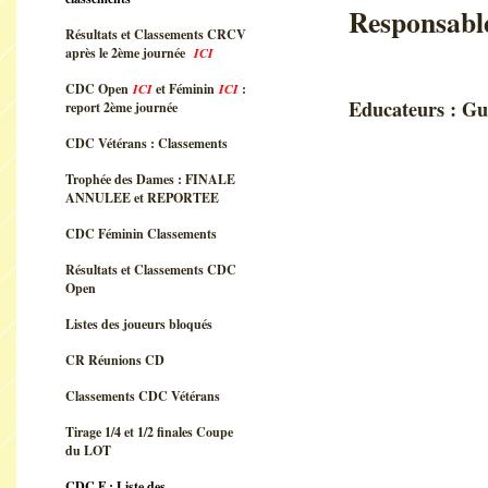
Responsabl
Résultats et Classements CRCV
06.
après le 2ème journée
ICI
CDC Open
ICI
et Féminin
ICI
:
Educateurs :
report 2ème journée
Aline 
CDC Vétérans : Classements
Cathy P
Trophée des Dames : FINALE
ANNULEE et REPORTEE
CDC Féminin Classements
Résultats et Classements CDC
Open
Listes des joueurs bloqués
CR Réunions CD
Classements CDC Vétérans
Tirage 1/4 et 1/2 finales Coupe
du LOT
CDC F : Liste des