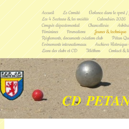
Accueil
Le Comité
Violence dans le sport /
Les 4 Secteurs & les sociétés
Calendrier 2026
Congrès départemental
Chancellerie
Arbitr
Féminines
Formations
Jeunes & technique
Réglements, documents création club
Pétan Qu
Evènements internationaux
Archives Historique
Liens des clubs et CD
Téléthon
Contact & li
CD PETAN