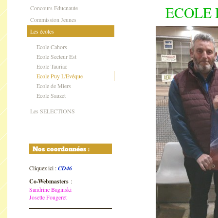
ECOLE 
Concours Educnaute
Commission Jeunes
Les écoles
Ecole Cahors
Ecole Secteur Est
Ecole Tauriac
Ecole Puy L'Evêque
Ecole de Miers
Ecole Sauzet
Les SELECTIONS
Nos coordonnées :
Cliquez ici :
CD46
Co-Webmasters
:
Sandrine Baginski
Josette Fougeret