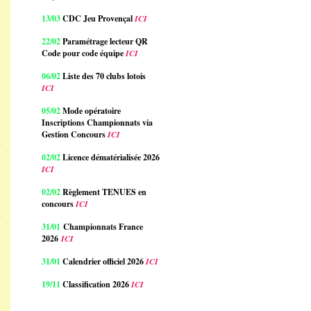
13/03
CDC Jeu Provençal
ICI
22/02
Paramétrage lecteur QR
Code pour code équipe
ICI
06/02
Liste des 70 clubs lotois
ICI
05/02
Mode opératoire
Inscriptions Championnats via
Gestion Concours
ICI
02/02
Licence dématérialisée 2026
ICI
02/02
Règlement TENUES en
concours
ICI
31/01
Championnats France
2026
ICI
31/01
Calendrier officiel 2026
ICI
19/11
Classification 2026
ICI