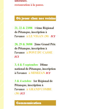
ultérieure.
restauration à la pause.
Où jouer chez nos voisins
21, 22 & 23/08
10
ème Régional
de Pétanque, inscription à
l'avance
à
LE VIGAN (30)
ICI
28, 29 & 30/08
2ème Grand Prix
de Pétanque, inscription à
l'avance
à
PONT DU CASSE
ICI
3, 4 & 5 septembre
10ème
national de Pétanque, inscription
à l'avance
à
MIMIZAN
ICI
3 & 4 octobre
1er Régional de
Pétanque, inscription à
l'avance
à
GRAND'COMBE
(30)
ICI
Communication