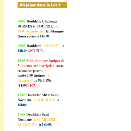
Où jouer dans le Lot ?
08/08
Doublette Challenge
BORNES et COUPRIE
au
ROC organisé par
la Pétanque
Quercynoise
à 14h30.
09/08
Doublette
à SAUZET
à
14h30
ANNULÉ
.
15/08
Marathon par équipes de
3
joueurs sur inscription
(reste
encore des places)
limité à 50 équipes
à
Arcambal
de 9h à 19h
(1150€)
ICI
15/08
Doublette Mixte Semi
Nocturne
à GOURDON
à
18h00.
21/08
Doublette Semi
Nocturne
à ST MICHEL
LOUBEJOU
à 18h00.