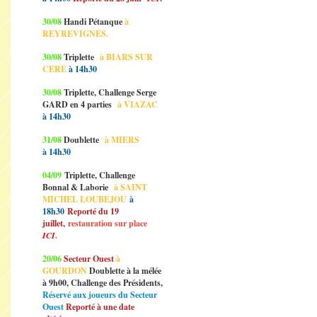
30/08
Handi Pétanque
à
REYREVIGNES.
30/08
Triplette
à BIARS SUR
CERE
à 14h30
30/08
Triplette, Challenge Serge
GARD en 4 parties
à VIAZAC
à 14h30
31/08
Doublette
à MIERS
à 14h30
04/09
Triplette, Challenge
Bonnal & Laborie
à SAINT
MICHEL LOUBEJOU
à
18h30
Reporté du 19
juillet,
restauration sur place
ICI
.
20/06
Secteur Ouest
à
GOURDON
Doublette à la mélée
à 9h00, Challenge des Présidents,
Réservé aux joueurs du Secteur
Ouest
Reporté à une date