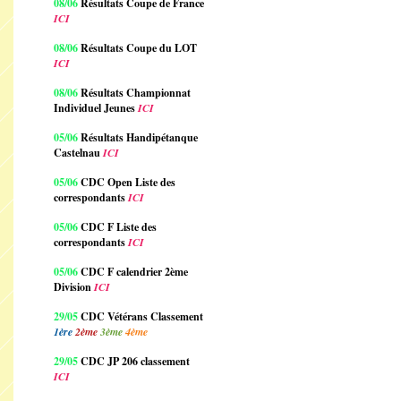
08/06
Résultats Coupe de France
ICI
08/06
Résultats Coupe du LOT
ICI
08/06
Résultats Championnat
Individuel Jeunes
ICI
05/06
Résultats Handipétanque
Castelnau
ICI
05/06
CDC Open Liste des
correspondants
ICI
05/06
CDC F Liste des
correspondants
ICI
05/06
CDC F calendrier 2ème
Division
ICI
29/05
CDC Vétérans Classement
1ère
2ème
3ème
4ème
29/05
CDC JP 206 classement
ICI