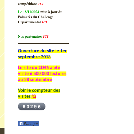
compétitions
ICI
Le 18/11/2024
mise à jour du
Palmarès du Challenge
Départemental
ICI
Nos partenaires
ICI
Ouverture du site le 1er
septembre 2013
Le site du CD46 a été
visité
6 500 000 lectures
au 28 septembre
Voir le compteur des
visites
ICI
Partager