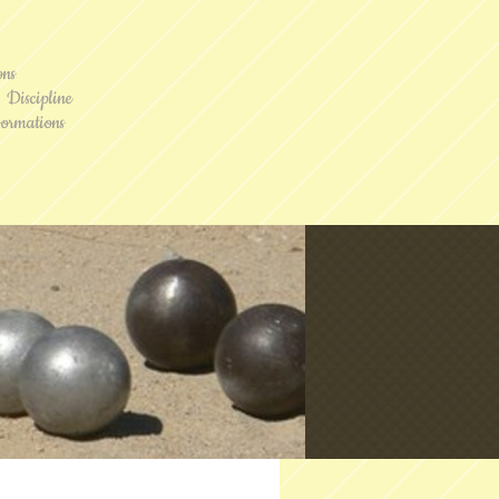
ons
Discipline
ormations