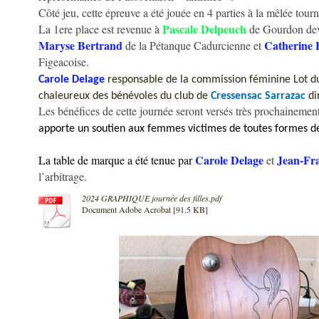
Côté jeu, cette épreuve a été jouée en 4 parties à la mêlée tourn
Pascale Delpeuch
La 1ere place est revenue à
de Gourdon de
Maryse Bertrand
Catherine 
de la Pétanque Cadurcienne et
Figeacoise.
Carole Delage
responsable de la commission féminine Lot du t
chaleureux des bénévoles du club de
Cressensac Sarrazac
di
Les bénéfices de cette journée seront versés très prochainement
apporte un soutien aux femmes victimes de toutes formes de 
Carole Delage
Jean-Fr
La table de marque a été tenue par
et
l’arbitrage.
2024 GRAPHIQUE journée des filles.pdf
Document Adobe Acrobat [91.5 KB]