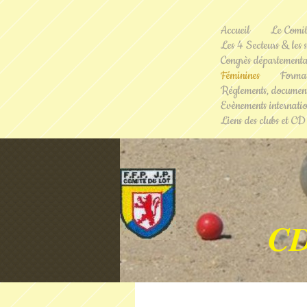
Accueil
Le Comi
Les 4 Secteurs & les s
Congrès départementa
Féminines
Format
Réglements, document
Evènements internati
Liens des clubs et CD
C