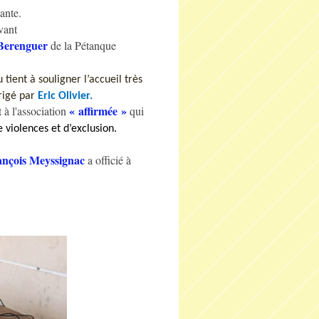
ante.
vant
Berenguer
de la Pétanque
ient à souligner l’accueil très
rigé par
Eric Olivier.
« affirmée »
 à l'association
qui
violences et d’exclusion.
ançois Meyssignac
a officié à