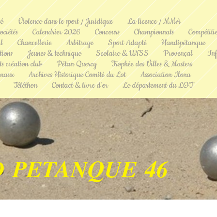
té
Violence dans le sport / Juridique
La licence / MMA
ociétés
Calendrier 2026
Concours
Championnats
Compétiti
l
Chancellerie
Arbitrage
Sport Adapté
Handipétanque
ions
Jeunes & technique
Scolaire & UNSS
Provençal
Inf
s création club
Pétan Quercy
Trophée des Villes & Masters
onaux
Archives Historique Comité du Lot
Association Ilona
Téléthon
Contact & livre d'or
Le département du LOT
D PETANQUE 46