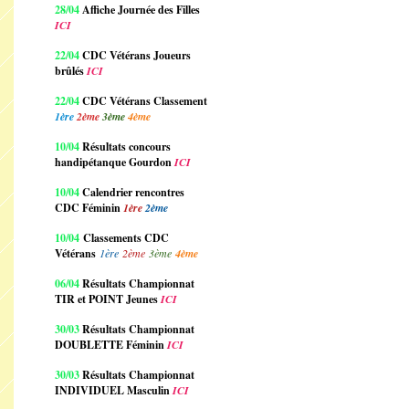
28/04
Affiche Journée des Filles
ICI
22/04
CDC Vétérans Joueurs
brûlés
ICI
22/04
CDC Vétérans Classement
1ère
2ème
3ème
4ème
10/04
Résultats concours
handipétanque Gourdon
ICI
10/04
Calendrier rencontres
CDC Féminin
1ère
2ème
10/04
Classements CDC
Vétérans
1ère
2ème
3ème
4ème
06/04
Résultats Championnat
TIR et POINT Jeunes
ICI
30/03
Résultats Championnat
DOUBLETTE Féminin
ICI
30/03
Résultats Championnat
INDIVIDUEL Masculin
ICI