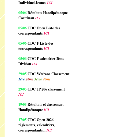
Individuel Jeunes
ICI
05/06
Résultats Handipétanque
Castelnau
ICI
05/06
CDC Open Liste des
correspondants
ICI
05/06
CDC F Liste des
correspondants
ICI
05/06
CDC F calendrier 2ème
Division
ICI
29/05
CDC Vétérans Classement
1ère
2ème
3ème
4ème
29/05
CDC JP 206 classement
ICI
19/05
Résultats et classement
Handipétanque
ICI
17/05
CDC Open 2026 :
règlements, calendriers,
correspondants...
ICI