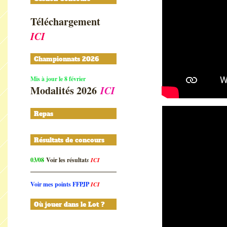
Téléchargement
ICI
Championnats 2026
Mis à jour le 8 février
Modalités 2026
ICI
Repas
Résultats de concours
03/08
Voir les résultat
s
ICI
Voir mes points FFPJP
ICI
Où jouer dans le Lot ?