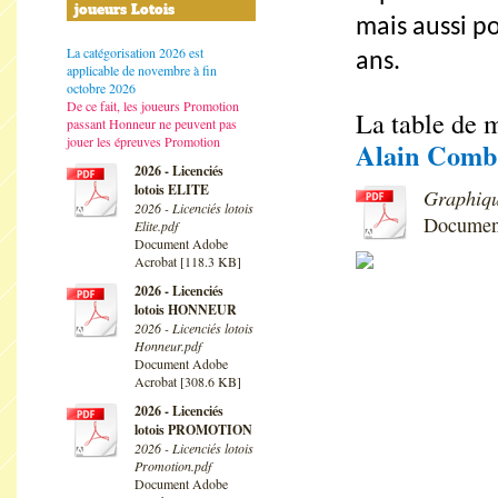
joueurs Lotois
mais aussi po
La catégorisation 2026 est
ans.
applicable de novembre à fin
octobre 2026
De ce fait, les joueurs Promotion
La table de 
passant Honneur ne peuvent pas
jouer les épreuves Promotion
Alain Comb
2026 - Licenciés
lotois ELITE
Graphique
2026 - Licenciés lotois
Document
Elite.pdf
Document Adobe
Acrobat [118.3 KB]
2026 - Licenciés
lotois HONNEUR
2026 - Licenciés lotois
Honneur.pdf
Document Adobe
Acrobat [308.6 KB]
2026 - Licenciés
lotois PROMOTION
2026 - Licenciés lotois
Promotion.pdf
Document Adobe