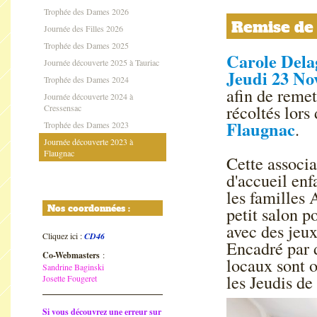
Trophée des Dames 2026
Remise de 
Journée des Filles 2026
Trophée des Dames 2025
Carole Dela
Journée découverte 2025 à Tauriac
Jeudi 23 N
Trophée des Dames 2024
afin de reme
Journée découverte 2024 à
récoltés lors
Cressensac
Flaugnac
.
Trophée des Dames 2023
Journée découverte 2023 à
Flaugnac
Cette associa
d'accueil enf
les familles
petit salon p
Nos coordonnées :
avec des jeux
Cliquez ici :
CD46
Encadré par d
Co-Webmasters
:
locaux sont 
Sandrine Baginski
les Jeudis de
Josette Fougeret
Si vous découvrez une erreur sur