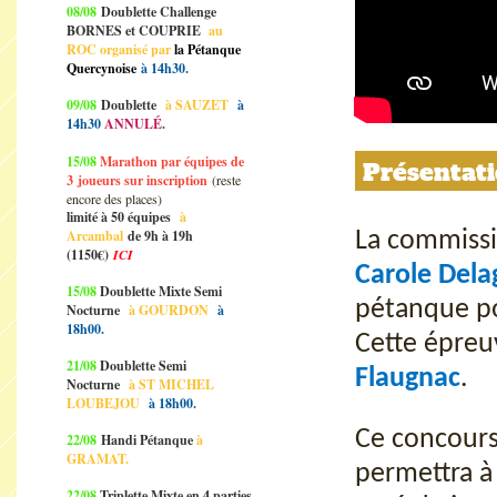
08/08
Doublette Challenge
BORNES et COUPRIE
au
ROC organisé par
la Pétanque
Quercynoise
à 14h30.
09/08
Doublette
à SAUZET
à
14h30
ANNULÉ
.
15/08
Marathon par équipes de
Présentat
3
joueurs sur inscription
(reste
encore des places)
limité à 50 équipes
à
Arcambal
de 9h à 19h
La commissi
(1150€)
ICI
Carole Dela
15/08
Doublette Mixte Semi
pétanque po
Nocturne
à GOURDON
à
18h00.
Cette épreu
21/08
Doublette Semi
Flaugnac
.
Nocturne
à ST MICHEL
LOUBEJOU
à 18h00.
Ce concours
22/08
Handi Pétanque
à
GRAMAT.
permettra à
22/08
Triplette Mixte en 4 parties,