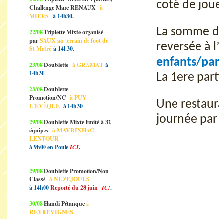
coté de joue
Challenge Marc RENAUX
à
MIERS
à 14h30.
La somme d
22/08
Triplette Mixte organisé
par
SAUX au terrain de foot de
reversée à l
St Matré
à 14h30.
enfants/par
23/08
Doublette
à GRAMAT
à
14h30
La 1ere par
23/08
Doublette
Promotion/NC
à PUY
Une restaura
L'EVÊQUE
à 14h30
journée par
29/08
Doublette Mixte limité à 32
équipes
à MAYRINHAC
LENTOUR
à 9h00 en Poule
ICI
.
29/08
Doublette Promotion/Non
Classé
à NUZEJOULS
à 14h00
Reporté du 28 juin
ICI
.
30/08
Handi Pétanque
à
REYREVIGNES.