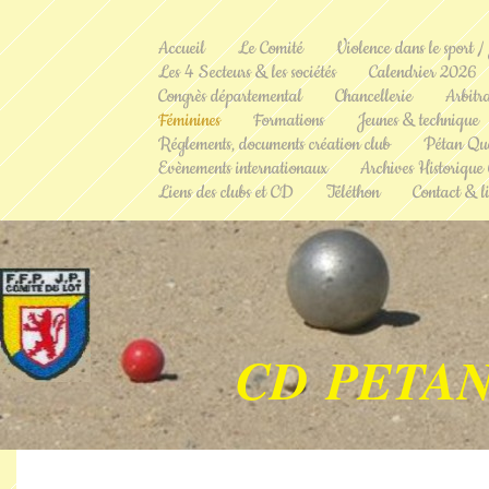
Accueil
Le Comité
Violence dans le sport /
Les 4 Secteurs & les sociétés
Calendrier 2026
Congrès départemental
Chancellerie
Arbitr
Féminines
Formations
Jeunes & technique
Réglements, documents création club
Pétan Qu
Evènements internationaux
Archives Historique
Liens des clubs et CD
Téléthon
Contact & li
CD PETAN