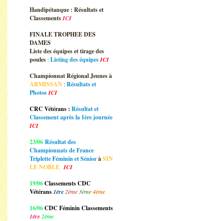
Handipétanque : Résultats et
Classements
ICI
FINALE TROPHEE DES
DAMES
Liste des équipes et tirage des
poules
:
Listing des équipes
ICI
Championnat Régional Jeunes à
ARMISSAN
:
Résultats et
Photos
ICI
CRC Vétérans :
Résultat et
Classement après la 1ère journée
ICI
23/06
Résultat des
Championnats de France
Triplette Féminin et Sénior
à
SIN
LE NOBLE
ICI
19/06
Classements CDC
Vétérans
1ère
2ème
3ème
4ème
16/06
CDC Féminin Classements
1ère
2ème