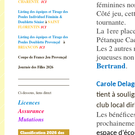
CHARENTE
ICI
féminines non
Côté jeu, cet
Listing des équipes et Tirage des
Poules Individuel Féminin &
tournante.
Doublette Sénior
à
SAINT
FLORENTIN
ICI
La 1ere place
Listing des équipes et Tirage des
Pétanque Ca
Poules Doublette Provençal
à
Les 2 autres
BRIANCON
ICI
joueuses non
Coupe de France Jeu Provençal
Bertrand
.
Journée des Filles 2026
Carole Delag
Ci-dessous, liens direct
tient à souli
Licences
club local di
Assurance
Les bénéfices
Mutations
prochainemen
espace d'éco
Classification 2026 des