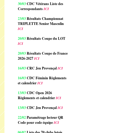
30/03
CDC Vétérans Liste des
Correspondants
ICI
23/03
Résultats Championnat
TRIPLETTE Senior Masculin
ICI
20/03
Résultats Coupe du LOT
ICI
20/03
Résultats Coupe de France
2026-2027
ICI
16/03
CRC Jeu Provençal
ICI
16/03
CDC Féminin Règlements
et calendrier
ICI
13/03
CDC Open 2026
Règlements et calendrier
ICI
13/03
CDC Jeu Provençal
ICI
22/02
Paramétrage lecteur QR
Code pour code équipe
ICI
06/02
Liste des 70 clubs lotois