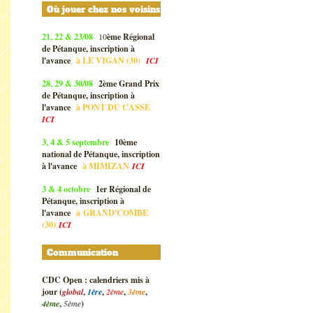
Où jouer chez nos voisins
21, 22 & 23/08
10
ème Régional
de Pétanque, inscription à
l'avance
à
LE VIGAN (30)
ICI
28, 29 & 30/08
2ème Grand Prix
de Pétanque, inscription à
l'avance
à
PONT DU CASSE
ICI
3, 4 & 5 septembre
10ème
national de Pétanque, inscription
à l'avance
à
MIMIZAN
ICI
3 & 4 octobre
1er Régional de
Pétanque, inscription à
l'avance
à
GRAND'COMBE
(30)
ICI
Communication
CDC Open : calendriers mis à
jour (
global
,
1ère
,
2ème
,
3ème
,
4ème
,
5ème
)