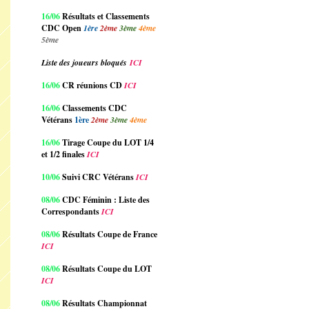
16/06
Résultats et Classements
CDC Open
1ère
2ème
3ème
4ème
5ème
Liste des joueurs bloqués
ICI
16/06
CR réunions CD
ICI
16/06
Classements CDC
Vétérans
1ère
2ème
3ème
4ème
16/06
Tirage Coupe du LOT 1/4
et 1/2 finales
ICI
10/06
Suivi CRC Vétérans
ICI
08/06
CDC Féminin : Liste des
Correspondants
ICI
08/06
Résultats Coupe de France
ICI
08/06
Résultats Coupe du LOT
ICI
08/06
Résultats Championnat