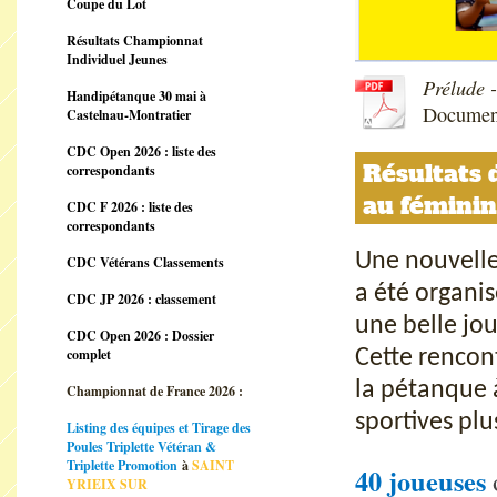
Coupe du Lot
Résultats Championnat
Individuel Jeunes
Prélude 
Handipétanque 30 mai à
Documen
Castelnau-Montratier
CDC Open 2026 : liste des
Résultats 
correspondants
au féminin
CDC F 2026 : liste des
correspondants
Une nouvelle
CDC Vétérans Classements
a été organi
CDC JP 2026 : classement
une belle jo
CDC Open 2026 : Dossier
complet
Cette rencont
la pétanque 
Championnat de France 2026 :
sportives plu
Listing des équipes et Tirage des
Poules Triplette Vétéran &
Triplette Promotion
à
SAINT
40 joueuses
YRIEIX SUR