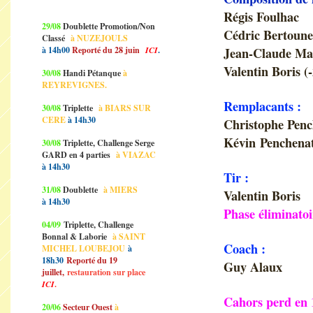
Régis Foulhac
29/08
Doublette Promotion/Non
Cédric Bertoun
Classé
à NUZEJOULS
à 14h00
Reporté du 28 juin
ICI
.
Jean-Claude Ma
Valentin Boris (
30/08
Handi Pétanque
à
REYREVIGNES.
Remplacants :
30/08
Triplette
à BIARS SUR
CERE
à 14h30
Christophe Penc
Kévin Penchenat
30/08
Triplette, Challenge Serge
GARD en 4 parties
à VIAZAC
à 14h30
Tir :
31/08
Doublette
à MIERS
Valentin Boris
à 14h30
Phase éliminatoi
04/09
Triplette, Challenge
Bonnal & Laborie
à SAINT
Coach :
MICHEL LOUBEJOU
à
18h30
Reporté du 19
Guy Alaux
juillet,
restauration sur place
ICI
.
Cahors perd en 
20/06
Secteur Ouest
à