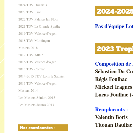
2024 TDV Douaisis
2024-2025 
2023 TDV Laon
2022 TDV Palavas les Flots
Pas d'équipe Lo
2021 TDV La Grande-Synthe
2019 TDV Valence d'Agen
2018 TDV Montluçon
2023 Troph
Masters 2018
2017 TDV Autun
2016 TDV Valence d'Agen
Composition de 
2015 TDV Colmar
Sébastien Da C
2014-2015 TDV Lons le Saunier
Régis Foulhac
2013 TDV Valence d'Agen
Mickael Iragnes
Masters 2014
Lucas Foulhac (-
Les Masters Séniors 2013
Les Masters Jeunes 2013
Remplacants :
Valentin Boris
Titouan Dauliac 
Nos coordonnées :