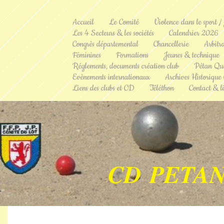
Accueil
Le Comité
Violence dans le sport /
Les 4 Secteurs & les sociétés
Calendrier 2026
Congrès départemental
Chancellerie
Arbitr
Féminines
Formations
Jeunes & technique
Réglements, documents création club
Pétan Qu
Evènements internationaux
Archives Historique
Liens des clubs et CD
Téléthon
Contact & li
CD PETAN