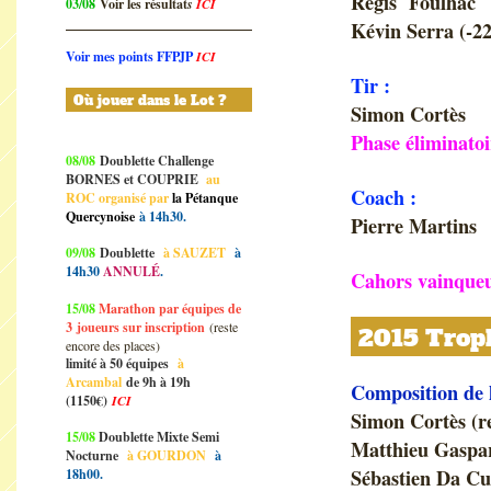
Régis Foulhac
03/08
Voir les résultat
s
ICI
Kévin Serra (-22
Voir mes points FFPJP
ICI
Tir :
Où jouer dans le Lot ?
Simon Cortès
Phase éliminatoi
08/08
Doublette Challenge
BORNES et COUPRIE
au
Coach :
ROC organisé par
la Pétanque
Quercynoise
à 14h30.
Pierre Martins
09/08
Doublette
à SAUZET
à
14h30
ANNULÉ
.
Cahors vainqueu
15/08
Marathon par équipes de
3
joueurs sur inscription
(reste
2015 Troph
encore des places)
limité à 50 équipes
à
Arcambal
de 9h à 19h
Composition de 
(1150€)
ICI
Simon Cortès (r
15/08
Doublette Mixte Semi
Matthieu Gaspar
Nocturne
à GOURDON
à
Sébastien Da C
18h00.