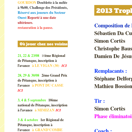
GOURDON
Doublette à la mélée
à 9h00, Challenge des Présidents,
2013 Troph
Réservé aux joueurs du Secteur
Ouest
Reporté à une date
ultérieure.
Composition de 
restauration à la pause.
Sébastien Da C
Simon Cortès
Où jouer chez nos voisins
Christophe Baus
Damien De Jésus
21, 22 & 23/08
10
ème Régional
de Pétanque, inscription à
l'avance
à
LE VIGAN (30)
ICI
Remplacants :
28, 29 & 30/08
2ème Grand Prix
Stéphane Delfor
de Pétanque, inscription à
Mathieu Bossion
l'avance
à
PONT DU CASSE
ICI
Tir :
3, 4 & 5 septembre
10ème
national de Pétanque, inscription
Simon Cortès
à l'avance
à
MIMIZAN
ICI
Phase éliminatoi
3 & 4 octobre
1er Régional de
Pétanque, inscription à
Coach :
l'avance
à
GRAND'COMBE