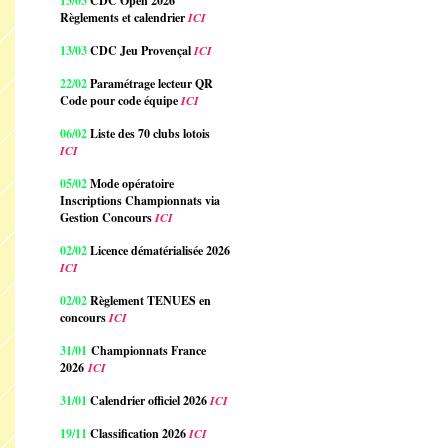
13/03
CDC Open 2026
Règlements et calendrier
ICI
13/03
CDC Jeu Provençal
ICI
22/02
Paramétrage lecteur QR
Code pour code équipe
ICI
06/02
Liste des 70 clubs lotois
ICI
05/02
Mode opératoire
Inscriptions Championnats via
Gestion Concours
ICI
02/02
Licence dématérialisée 2026
ICI
02/02
Règlement TENUES en
concours
ICI
31/01
Championnats France
2026
ICI
31/01
Calendrier officiel 2026
ICI
19/11
Classification 2026
ICI