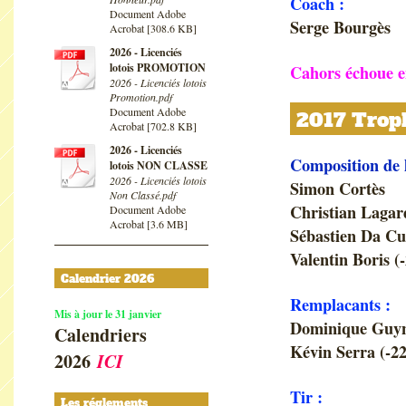
Coach :
Document Adobe
Serge Bourgès
Acrobat [308.6 KB]
2026 - Licenciés
lotois PROMOTION
Cahors échoue en
2026 - Licenciés lotois
Promotion.pdf
Document Adobe
2017 Troph
Acrobat [702.8 KB]
2026 - Licenciés
Composition de 
lotois NON CLASSE
2026 - Licenciés lotois
Simon Cortès
Non Classé.pdf
Christian Lagar
Document Adobe
Acrobat [3.6 MB]
Sébastien Da C
Valentin Boris (
Calendrier 2026
Remplacants :
Mis à jour le 31 janvier
Dominique Guy
Calendriers
Kévin Serra (-22
2026
ICI
Tir :
Les réglements