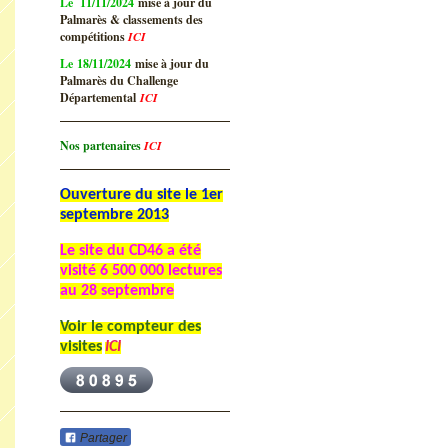
Le 11/11/2024
mise à jour du
Palmarès & classements des
compétitions
ICI
Le 18/11/2024
mise à jour du
Palmarès du Challenge
Départemental
ICI
Nos partenaires
ICI
Ouverture du site le 1er
septembre 2013
Le site du CD46 a été
visité
6 500 000 lectures
au 28 septembre
Voir le compteur des
visites
ICI
Partager