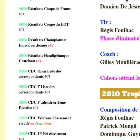
Damien De Jésus
08/06
Résultats Coupe de France
ICI
Tir :
08/06
Résultats Coupe du LOT
Régis Foulhac
ICI
Phase éliminatoi
08/06
Résultats Championnat
Individuel Jeunes
ICI
Coach :
05/06
Résultats Handipétanque
Gilles Mouilléra
Castelnau
ICI
05/06
CDC Open Liste des
Cahors atteint le
correspondants
ICI
05/06
CDC F Liste des
correspondants
ICI
2010 Troph
05/06
CDC F calendrier 2ème
Division
ICI
Composition de 
Régis Foulhac
29/05
CDC Vétérans Classement
1ère
2ème
3ème
4ème
Patrick Mongil
Dominique Guy
29/05
CDC JP 206 classement
ICI