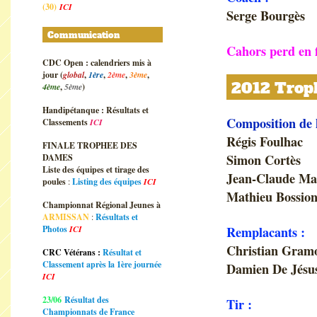
(30)
ICI
Serge Bourgès
Communication
Cahors perd en 
CDC Open : calendriers mis à
jour (
global
,
1ère
,
2ème
,
3ème
,
2012 Trop
4ème
,
5ème
)
Handipétanque : Résultats et
Composition de 
Classements
ICI
Régis Foulhac
FINALE TROPHEE DES
Simon Cortès
DAMES
Liste des équipes et tirage des
Jean-Claude Ma
poules
:
Listing des équipes
ICI
Mathieu Bossion
Championnat Régional Jeunes à
ARMISSAN
:
Résultats et
Photos
ICI
Remplacants :
Christian Gram
CRC Vétérans :
Résultat et
Classement après la 1ère journée
Damien De Jésus
ICI
23/06
Résultat des
Tir :
Championnats de France