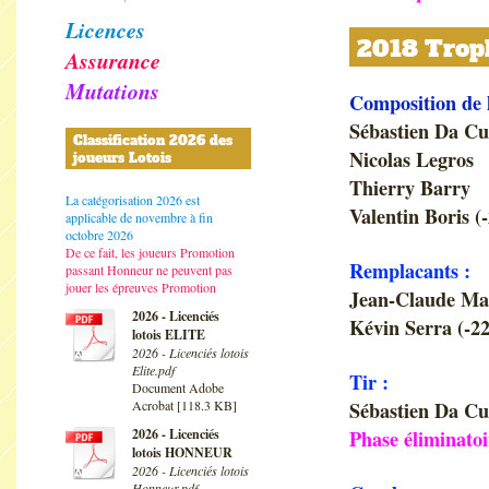
Licences
2018 Troph
Assurance
Mutations
Composition de 
Sébastien Da C
Classification 2026 des
Nicolas Legros
joueurs Lotois
Thierry Barry
La catégorisation 2026 est
Valentin Boris (
applicable de novembre à fin
octobre 2026
De ce fait, les joueurs Promotion
Remplacants :
passant Honneur ne peuvent pas
jouer les épreuves Promotion
Jean-Claude Ma
2026 - Licenciés
Kévin Serra (-22
lotois ELITE
2026 - Licenciés lotois
Elite.pdf
Tir :
Document Adobe
Acrobat [118.3 KB]
Sébastien Da C
2026 - Licenciés
Phase éliminatoi
lotois HONNEUR
2026 - Licenciés lotois
Honneur.pdf