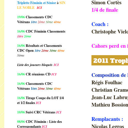
Simon Cortès
Triplette Féminin et Sénior
à
SIN
LE NOBLE
ICI
1/4 de finale
19/06
Classements CDC
Vétérans
1ère
2ème
3ème
4ème
Coach :
Christophe Vielc
16/06
CDC Féminin Classements
1ère
2ème
Cahors perd en 
16/06
Résultats et Classements
CDC Open
1ère
2ème
3ème
4ème
5ème
2011 Troph
Liste des joueurs bloqués
ICI
Composition de 
16/06
CR réunions CD
ICI
Régis Foulhac
16/06
Classements CDC
Vétérans
1ère
2ème
3ème
4ème
Christian Gram
Jean-Luc Labru
16/06
Tirage Coupe du LOT 1/4
et 1/2 finales
ICI
Mathieu Bossion
10/06
Suivi CRC Vétérans
ICI
Remplacants :
08/06
CDC Féminin : Liste des
Nicolas Legros
Correspondants
ICI