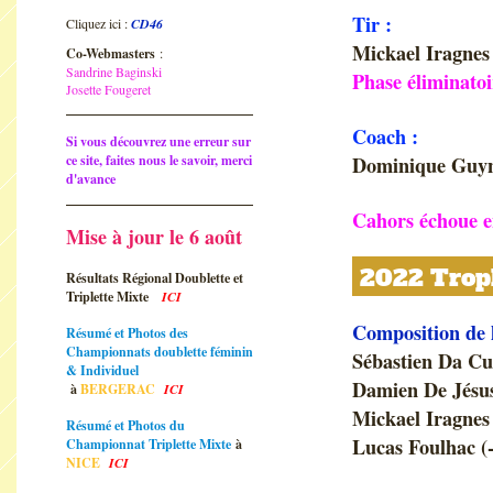
Tir :
Cliquez ici :
CD46
Mickael Iragnes
Co-Webmasters
:
Sandrine Baginski
Phase éliminatoi
Josette Fougeret
Coach :
Si vous découvrez une erreur sur
ce site, faites nous le savoir, merci
Dominique Guy
d'avance
Cahors échoue en
Mise à jour le 6 août
2022 Troph
Résultats Régional Doublette et
Triplette Mixte
ICI
Composition de 
Résumé et Photos des
Championnats doublette féminin
Sébastien Da C
& Individuel
Damien De Jésu
à
BERGERAC
ICI
Mickael Iragnes
Résumé et Photos du
Lucas Foulhac (-
Championnat Triplette Mixte
à
NICE
ICI