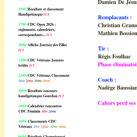
Damien De Jésus
19/05
Résultats et classement
Handipétanque
ICI
Remplacants :
Christian Gram
17/05
CDC Open 2026 :
règlements, calendriers,
Mathieu Bossion
correspondants...
ICI
28/04
Affiche Journée des Filles
Tir :
ICI
Régis Foulhac
22/04
CDC Vétérans Joueurs
Phase éliminatoi
brûlés
ICI
22/04
CDC Vétérans Classement
Coach :
1ère
2ème
3ème
4ème
Nadège Baussia
10/04
Résultats concours
handipétanque Gourdon
ICI
Cahors perd ses
10/04
Calendrier rencontres
CDC Féminin
1ère
2ème
10/04
Classements CDC
Vétérans
1ère
2ème
3ème
4ème
06/04
Résultats Championnat