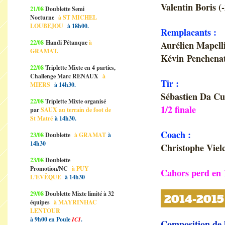
Valentin Boris (
21/08
Doublette Semi
Nocturne
à ST MICHEL
LOUBEJOU
à 18h00.
Remplacants :
22/08
Handi Pétanque
à
Aurélien Mapell
GRAMAT.
Kévin Penchenat
22/08
Triplette Mixte en 4 parties,
Challenge Marc RENAUX
à
Tir :
MIERS
à 14h30.
Sébastien Da C
22/08
Triplette Mixte organisé
1/2 finale
par
SAUX au terrain de foot de
St Matré
à 14h30.
Coach :
23/08
Doublette
à GRAMAT
à
14h30
Christophe Vielc
23/08
Doublette
Promotion/NC
à PUY
Cahors perd en 
L'EVÊQUE
à 14h30
29/08
Doublette Mixte limité à 32
2014-2015 
équipes
à MAYRINHAC
LENTOUR
à 9h00 en Poule
ICI
.
Composition de 