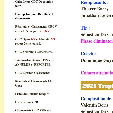
Remplacants :
Calendriers CDC Open mis à
jour
Thierry Barry
Handipétanque : Résultats et
Jonathan Le Gro
classements
Résultats et Classements CRCV
Tir :
après le 2ème journée
ICI
Sébastien Da C
CDC Open
ICI
et Féminin
ICI
:
Phase éliminatoi
report 2ème journée
CDC Vétérans : Classements
Coach :
Dominique Guy
Trophée des Dames : FINALE
ANNULEE et REPORTEE
Cahors atteint l
CDC Féminin Classements
Résultats et Classements CDC
2021 Troph
Open
Listes des joueurs bloqués
Composition de 
CR Réunions CD
Valentin Boris
Classements CDC Vétérans
Sébastien Da C