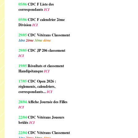
05/06
CDC F Liste des
correspondants
ICI
05/06
CDC F calendrier 2ème
Division
ICI
29/05
CDC Vétérans Classement
1ère
2ème
3ème
4ème
29/05
CDC JP 206 classement
ICI
19/05
Résultats et classement
Handipétanque
ICI
17/05
CDC Open 2026 :
règlements, calendriers,
correspondants...
ICI
28/04
Affiche Journée des Filles
ICI
22/04
CDC Vétérans Joueurs
brûlés
ICI
22/04
CDC Vétérans Classement
1ère
2ème
3ème
4ème