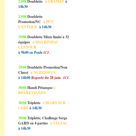
23/08
Doublette
à GRAMAT
à
14h30
23/08
Doublette
Promotion/NC
à PUY
L'EVÊQUE
à 14h30
29/08
Doublette Mixte limité à 32
équipes
à MAYRINHAC
LENTOUR
à 9h00 en Poule
ICI
.
29/08
Doublette Promotion/Non
Classé
à NUZEJOULS
à 14h00
Reporté du 28 juin
ICI
.
30/08
Handi Pétanque
à
REYREVIGNES.
30/08
Triplette
à BIARS SUR
CERE
à 14h30
30/08
Triplette, Challenge Serge
GARD en 4 parties
à VIAZAC
à 14h30