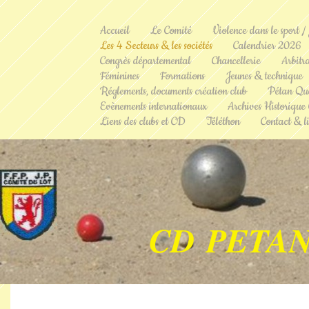
Accueil
Le Comité
Violence dans le sport /
Les 4 Secteurs & les sociétés
Calendrier 2026
Congrès départemental
Chancellerie
Arbitr
Féminines
Formations
Jeunes & technique
Réglements, documents création club
Pétan Qu
Evènements internationaux
Archives Historique
Liens des clubs et CD
Téléthon
Contact & li
CD PETAN