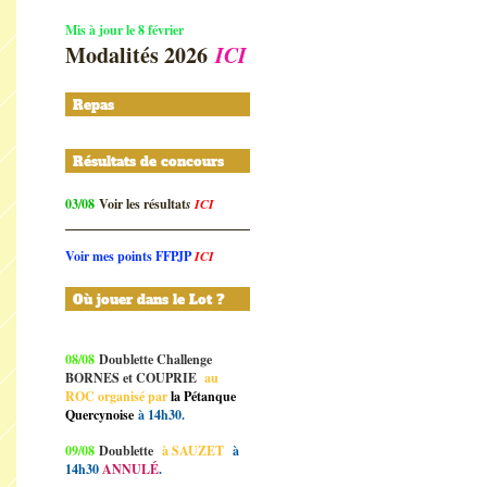
Mis à jour le 8 février
Modalités 2026
ICI
Repas
Résultats de concours
03/08
Voir les résultat
s
ICI
Voir mes points FFPJP
ICI
Où jouer dans le Lot ?
08/08
Doublette Challenge
BORNES et COUPRIE
au
ROC organisé par
la Pétanque
Quercynoise
à 14h30.
09/08
Doublette
à SAUZET
à
14h30
ANNULÉ
.