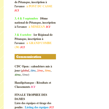
de Pétanque, inscription à
l'avance
à
PONT DU CASSE
ICI
3, 4 & 5 septembre
10ème
national de Pétanque, inscription
à l'avance
à
MIMIZAN
ICI
3 & 4 octobre
1er Régional de
Pétanque, inscription à
l'avance
à
GRAND'COMBE
(30)
ICI
Communication
CDC Open : calendriers mis à
jour (
global
,
1ère
,
2ème
,
3ème
,
4ème
,
5ème
)
Handipétanque : Résultats et
Classements
ICI
FINALE TROPHEE DES
DAMES
Liste des équipes et tirage des
poules
:
Listing des équipes
ICI