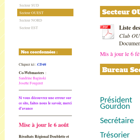
Secteur SUD
Secteur O
Secteur OUEST
Secteur NORD
Liste d
Secteur EST
Club OU
Documen
Nos coordonnées :
Mis à jour le 6 f
Cliquez ici :
CD46
Bureau Se
Co-Webmasters
:
Sandrine Baginski
Josette Fougeret
Si vous découvrez une erreur sur
Présid
ce site, faites nous le savoir, merci
Gourdon
d'avance
Secrétai
Mise à jour le 6 août
Trésor
Résultats Régional Doublette et