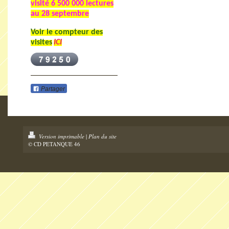
visité
6 500 000 lectures
au 28 septembre
Voir le compteur des
visites
ICI
Partager
Version imprimable
|
Plan du site
© CD PETANQUE 46