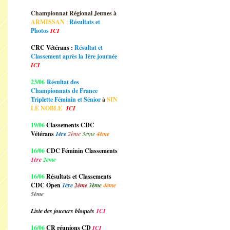
Championnat Régional Jeunes à
ARMISSAN
:
Résultats et
Photos
ICI
CRC Vétérans :
Résultat et
Classement après la 1ère journée
ICI
23/06
Résultat des
Championnats de France
Triplette Féminin et Sénior
à
SIN
LE NOBLE
ICI
19/06
Classements CDC
Vétérans
1ère
2ème
3ème
4ème
16/06
CDC Féminin Classements
1ère
2ème
16/06
Résultats et Classements
CDC Open
1ère
2ème
3ème
4ème
5ème
Liste des joueurs bloqués
ICI
16/06
CR réunions CD
ICI