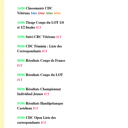
16/06
Classements CDC
Vétérans
1ère
2ème
3ème
4ème
16/06
Tirage Coupe du LOT 1/4
et 1/2 finales
ICI
10/06
Suivi CRC Vétérans
ICI
08/06
CDC Féminin : Liste des
Correspondants
ICI
08/06
Résultats Coupe de France
ICI
08/06
Résultats Coupe du LOT
ICI
08/06
Résultats Championnat
Individuel Jeunes
ICI
05/06
Résultats Handipétanque
Castelnau
ICI
05/06
CDC Open Liste des
correspondants
ICI