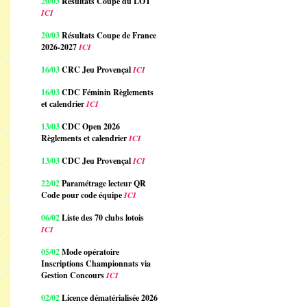
20/03
Résultats Coupe du LOT
ICI
20/03
Résultats Coupe de France
2026-2027
ICI
16/03
CRC Jeu Provençal
ICI
16/03
CDC Féminin Règlements
et calendrier
ICI
13/03
CDC Open 2026
Règlements et calendrier
ICI
13/03
CDC Jeu Provençal
ICI
22/02
Paramétrage lecteur QR
Code pour code équipe
ICI
06/02
Liste des 70 clubs lotois
ICI
05/02
Mode opératoire
Inscriptions Championnats via
Gestion Concours
ICI
02/02
Licence dématérialisée 2026