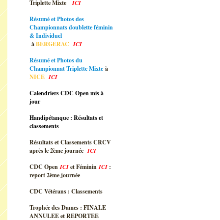
Triplette Mixte
ICI
Résumé et Photos des
Championnats doublette féminin
& Individuel
à
BERGERAC
ICI
Résumé et Photos du
Championnat Triplette Mixte
à
NICE
ICI
Calendriers CDC Open mis à
jour
Handipétanque : Résultats et
classements
Résultats et Classements CRCV
après le 2ème journée
ICI
CDC Open
ICI
et Féminin
ICI
:
report 2ème journée
CDC Vétérans : Classements
Trophée des Dames : FINALE
ANNULEE et REPORTEE