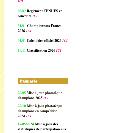
ICI
02/02
Règlement TENUES en
concours
ICI
31/01
Championnats France
2026
ICI
31/01
Calendrier officiel 2026
ICI
19/11
Classification 2026
ICI
Palmarès
20/05
Mise à jour phototèque
champions 2025
ICI
22/10
Mise à jour phototèque
champions en compétition
2024
ICI
17/05/2024
Mise à jour des
statistiques de participation aux