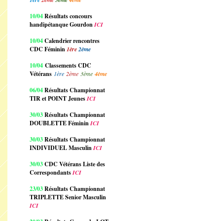
10/04
Résultats concours
handipétanque Gourdon
ICI
10/04
Calendrier rencontres
CDC Féminin
1ère
2ème
10/04
Classements CDC
Vétérans
1ère
2ème
3ème
4ème
06/04
Résultats Championnat
TIR et POINT Jeunes
ICI
30/03
Résultats Championnat
DOUBLETTE Féminin
ICI
30/03
Résultats Championnat
INDIVIDUEL Masculin
ICI
30/03
CDC Vétérans Liste des
Correspondants
ICI
23/03
Résultats Championnat
TRIPLETTE Senior Masculin
ICI