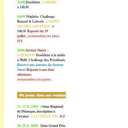
31/08
Doublette
à MIERS
à 14h30
04/09
Triplette, Challenge
Bonnal & Laborie
à SAINT
MICHEL LOUBEJOU
à
18h30
Reporté du 19
juillet,
restauration sur place
ICI
.
20/06
Secteur Ouest
à
GOURDON
Doublette à la mélée
à 9h00, Challenge des Présidents,
Réservé aux joueurs du Secteur
Ouest
Reporté à une date
ultérieure.
restauration à la pause.
Où jouer chez nos voisins
21, 22 & 23/08
10
ème Régional
de Pétanque, inscription à
l'avance
à
LE VIGAN (30)
ICI
28, 29 & 30/08
2ème Grand Prix