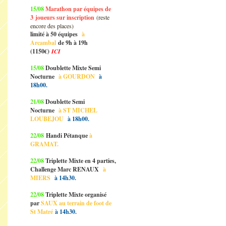
15/08
Marathon par équipes de
3
joueurs sur inscription
(reste
encore des places)
limité à 50 équipes
à
Arcambal
de 9h à 19h
(1150€)
ICI
15/08
Doublette Mixte Semi
Nocturne
à GOURDON
à
18h00.
21/08
Doublette Semi
Nocturne
à ST MICHEL
LOUBEJOU
à 18h00.
22/08
Handi Pétanque
à
GRAMAT.
22/08
Triplette Mixte en 4 parties,
Challenge Marc RENAUX
à
MIERS
à 14h30.
22/08
Triplette Mixte organisé
par
SAUX au terrain de foot de
St Matré
à 14h30.