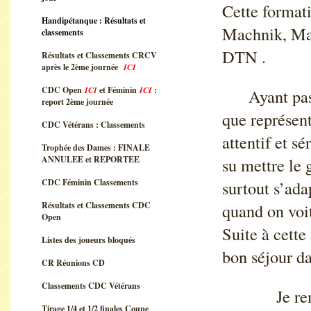
Cette formati
Handipétanque : Résultats et
Machnik, Mar
classements
DTN .
Résultats et Classements CRCV
après le 2ème journée
ICI
CDC Open
ICI
et Féminin
ICI
:
Ayant passé 
report 2ème journée
que représent
CDC Vétérans : Classements
attentif et s
Trophée des Dames : FINALE
ANNULEE et REPORTEE
su mettre le 
CDC Féminin Classements
surtout s’ada
Résultats et Classements CDC
quand on voit
Open
Suite à cette
Listes des joueurs bloqués
bon séjour da
CR Réunions CD
Classements CDC Vétérans
Je remercie
Tirage 1/4 et 1/2 finales Coupe