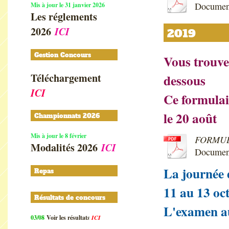
Document
Mis à jour le 31 janvier 2026
Les réglements
2026
ICI
2019
Gestion Concours
Vous trouver
Téléchargement
dessous
ICI
Ce formulai
le 20 août
Championnats 2026
Mis à jour le 8 février
FORMUL
Modalités 2026
ICI
Documen
La journée 
Repas
11 au 13 oc
Résultats de concours
L'examen au
03/08
Voir les résultat
s
ICI