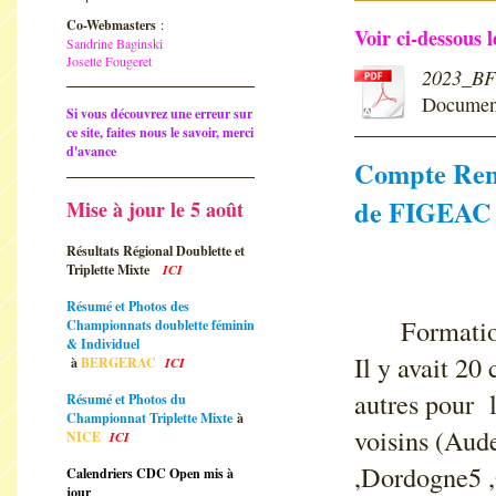
Co-Webmasters
:
Voir ci-dessous
Sandrine Baginski
Josette Fougeret
2023_BF
Documen
Si vous découvrez une erreur sur
ce site, faites nous le savoir, merci
d'avance
Compte Ren
de FIGEAC
Mise à jour le 5 août
Résultats Régional Doublette et
Triplette Mixte
ICI
Résumé et Photos des
Formatio
Championnats doublette féminin
& Individuel
Il y avait 20
à
BERGERAC
ICI
autres pour 
Résumé et Photos du
Championnat Triplette Mixte
à
voisins (Aude
NICE
ICI
,Dordogne5 ,G
Calendriers CDC Open mis à
jour