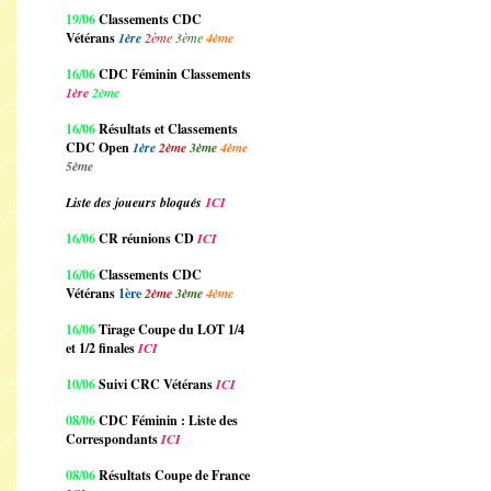
19/06
Classements CDC
Vétérans
1ère
2ème
3ème
4ème
16/06
CDC Féminin Classements
1ère
2ème
16/06
Résultats et Classements
CDC Open
1ère
2ème
3ème
4ème
5ème
Liste des joueurs bloqués
ICI
16/06
CR réunions CD
ICI
16/06
Classements CDC
Vétérans
1ère
2ème
3ème
4ème
16/06
Tirage Coupe du LOT 1/4
et 1/2 finales
ICI
10/06
Suivi CRC Vétérans
ICI
08/06
CDC Féminin : Liste des
Correspondants
ICI
08/06
Résultats Coupe de France