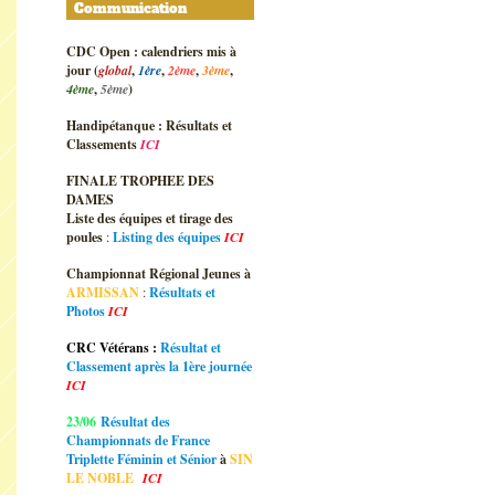
Communication
CDC Open : calendriers mis à
jour (
global
,
1ère
,
2ème
,
3ème
,
4ème
,
5ème
)
Handipétanque : Résultats et
Classements
ICI
FINALE TROPHEE DES
DAMES
Liste des équipes et tirage des
poules
:
Listing des équipes
ICI
Championnat Régional Jeunes à
ARMISSAN
:
Résultats et
Photos
ICI
CRC Vétérans :
Résultat et
Classement après la 1ère journée
ICI
23/06
Résultat des
Championnats de France
Triplette Féminin et Sénior
à
SIN
LE NOBLE
ICI