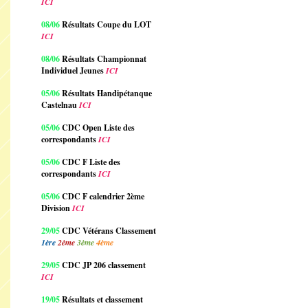
ICI
08/06
Résultats Coupe du LOT
ICI
08/06
Résultats Championnat
Individuel Jeunes
ICI
05/06
Résultats Handipétanque
Castelnau
ICI
05/06
CDC Open Liste des
correspondants
ICI
05/06
CDC F Liste des
correspondants
ICI
05/06
CDC F calendrier 2ème
Division
ICI
29/05
CDC Vétérans Classement
1ère
2ème
3ème
4ème
29/05
CDC JP 206 classement
ICI
19/05
Résultats et classement