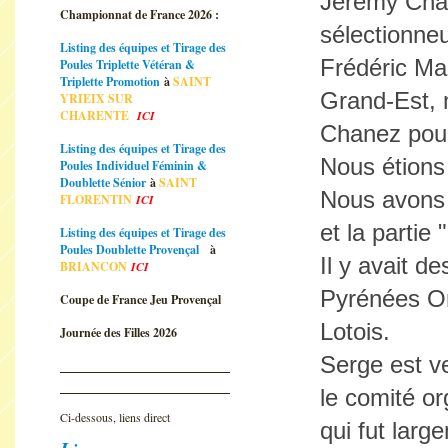
Jeremy Cha
Championnat de France 2026 :
sélectionneu
Listing des équipes et Tirage des
Frédéric Ma
Poules Triplette Vétéran &
Triplette Promotion
à
SAINT
Grand-Est, 
YRIEIX SUR
CHARENTE
ICI
Chanez pour
Listing des équipes et Tirage des
Nous étions
Poules Individuel Féminin &
Doublette Sénior
à
SAINT
Nous avons f
FLORENTIN
ICI
et la partie
Listing des équipes et Tirage des
Poules Doublette Provençal
à
Il y avait d
BRIANCON
ICI
Pyrénées Or
Coupe de France Jeu Provençal
Lotois.
Journée des Filles 2026
Serge est v
le comité o
Ci-dessous, liens direct
qui fut larg