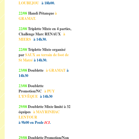
LOUBEJOU
à 18h00.
22/08
Handi Pétanque
à
GRAMAT.
22/08
Triplette Mixte en 4 parties,
Challenge Marc RENAUX
à
MIERS
à 14h30.
22/08
Triplette Mixte organisé
par
SAUX au terrain de foot de
St Matré
à 14h30.
23/08
Doublette
à GRAMAT
à
14h30
23/08
Doublette
Promotion/NC
à PUY
L'EVÊQUE
à 14h30
29/08
Doublette Mixte limité à 32
équipes
à MAYRINHAC
LENTOUR
à 9h00 en Poule
ICI
.
29/08
Doublette Promotion/Non