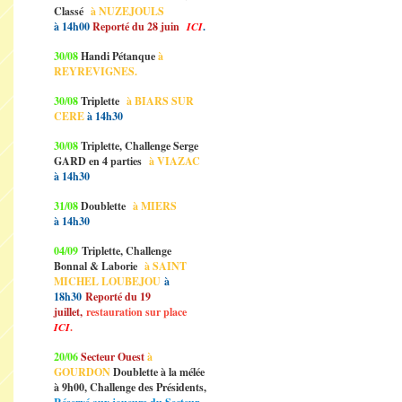
Classé
à NUZEJOULS
à 14h00
Reporté du 28 juin
ICI
.
30/08
Handi Pétanque
à
REYREVIGNES.
30/08
Triplette
à BIARS SUR
CERE
à 14h30
30/08
Triplette, Challenge Serge
GARD en 4 parties
à VIAZAC
à 14h30
31/08
Doublette
à MIERS
à 14h30
04/09
Triplette, Challenge
Bonnal & Laborie
à SAINT
MICHEL LOUBEJOU
à
18h30
Reporté du 19
juillet,
restauration sur place
ICI
.
20/06
Secteur Ouest
à
GOURDON
Doublette à la mélée
à 9h00, Challenge des Présidents,