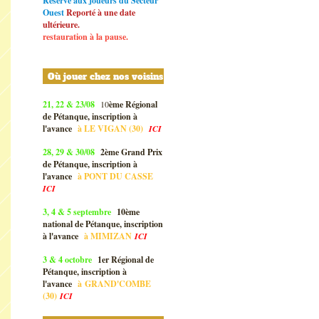
Réservé aux joueurs du Secteur
Ouest
Reporté à une date
ultérieure.
restauration à la pause.
Où jouer chez nos voisins
21, 22 & 23/08
10
ème Régional
de Pétanque, inscription à
l'avance
à
LE VIGAN (30)
ICI
28, 29 & 30/08
2ème Grand Prix
de Pétanque, inscription à
l'avance
à
PONT DU CASSE
ICI
3, 4 & 5 septembre
10ème
national de Pétanque, inscription
à l'avance
à
MIMIZAN
ICI
3 & 4 octobre
1er Régional de
Pétanque, inscription à
l'avance
à
GRAND'COMBE
(30)
ICI