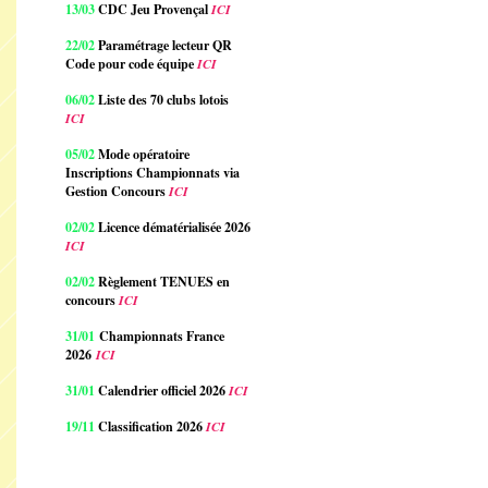
13/03
CDC Jeu Provençal
ICI
22/02
Paramétrage lecteur QR
Code pour code équipe
ICI
06/02
Liste des 70 clubs lotois
ICI
05/02
Mode opératoire
Inscriptions Championnats via
Gestion Concours
ICI
02/02
Licence dématérialisée 2026
ICI
02/02
Règlement TENUES en
concours
ICI
31/01
Championnats France
2026
ICI
31/01
Calendrier officiel 2026
ICI
19/11
Classification 2026
ICI