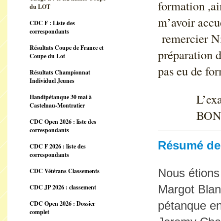
formation ,ai
du LOT
m’avoir accue
CDC F : Liste des
correspondants
remercier Ni
Résultats Coupe de France et
préparation d
Coupe du Lot
pas eu de fo
Résultats Championnat
Individuel Jeunes
L’examen a
Handipétanque 30 mai à
Castelnau-Montratier
BONNE CHA
CDC Open 2026 : liste des
correspondants
Résumé de 
CDC F 2026 : liste des
correspondants
Nous étions 
CDC Vétérans Classements
Margot Blan
CDC JP 2026 : classement
pétanque en
CDC Open 2026 : Dossier
complet