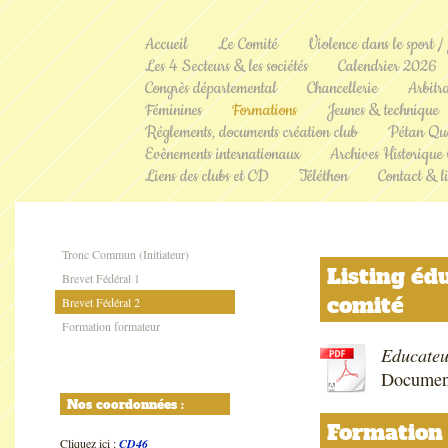
Accueil
Le Comité
Violence dans le sport /
Les 4 Secteurs & les sociétés
Calendrier 2026
Congrès départemental
Chancellerie
Arbitr
Féminines
Formations
Jeunes & technique
Réglements, documents création club
Pétan Qu
Evènements internationaux
Archives Historique
Liens des clubs et CD
Téléthon
Contact & li
CD PETAN
Tronc Commun (Initiateur)
Listing éd
Brevet Fédéral 1
comité
Brevet Fédéral 2
Formation formateur
Educateu
Document
Nos coordonnées :
Formation 
Cliquez ici :
CD46