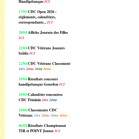
Handipétanque
ICI
17/05
CDC Open 2026 :
règlements, calendriers,
correspondants...
ICI
28/04
Affiche Journée des Filles
ICI
22/04
CDC Vétérans Joueurs
brûlés
ICI
22/04
CDC Vétérans Classement
1ère
2ème
3ème
4ème
10/04
Résultats concours
handipétanque Gourdon
ICI
10/04
Calendrier rencontres
CDC Féminin
1ère
2ème
10/04
Classements CDC
Vétérans
1ère
2ème
3ème
4ème
06/04
Résultats Championnat
TIR et POINT Jeunes
ICI