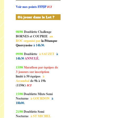
Voir mes points FFPJP
ICI
Où jouer dans le Lot ?
08/08
Doublette Challenge
BORNES et COUPRIE
au
ROC organisé par
la Pétanque
Quercynoise
à 14h30.
09/08
Doublette
à SAUZET
à
14h30
ANNULÉ
.
15/08
Marathon par équipes de
3
joueurs sur inscription
limité à 50 équipes
à
Arcambal
de 9h à 19h
(1150€)
ICI
15/08
Doublette Mixte Semi
Nocturne
à GOURDON
à
18h00.
21/08
Doublette Semi
Nocturne
à ST MICHEL