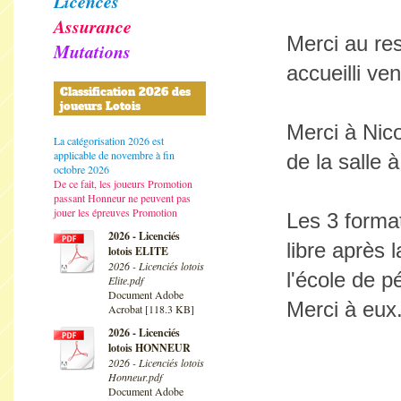
Licences
Assurance
Merci au re
Mutations
accueilli ve
Classification 2026 des
joueurs Lotois
Merci à Nico
La catégorisation 2026 est
applicable de novembre à fin
de la salle 
octobre 2026
De ce fait, les joueurs Promotion
passant Honneur ne peuvent pas
jouer les épreuves Promotion
Les 3 forma
2026 - Licenciés
libre après 
lotois ELITE
2026 - Licenciés lotois
l'école de p
Elite.pdf
Document Adobe
Merci à eux
Acrobat [118.3 KB]
2026 - Licenciés
lotois HONNEUR
2026 - Licenciés lotois
Honneur.pdf
Document Adobe