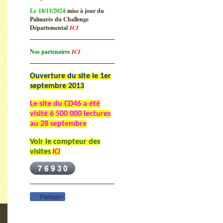
Le 18/11/2024
mise à jour du
Palmarès du Challenge
Départemental
ICI
Nos partenaires
ICI
Ouverture du site le 1er
septembre 2013
Le site du CD46 a été
visité
6 500 000 lectures
au 28 septembre
Voir le compteur des
visites
ICI
Partager