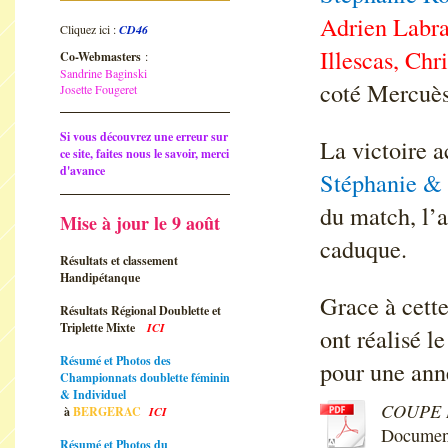
Adrien Labr
Cliquez ici :
CD46
Illescas, Chr
Co-Webmasters
:
Sandrine Baginski
coté Mercuès
Josette Fougeret
Si vous découvrez une erreur sur
La victoire a
ce site, faites nous le savoir, merci
d'avance
Stéphanie & 
du match, l’a
Mise à jour le 9 août
caduque.
Résultats et classement
Handipétanque
Grace à cette
Résultats Régional Doublette et
Triplette Mixte
ICI
ont réalisé l
Résumé et Photos des
pour une ann
Championnats doublette féminin
& Individuel
COUPE 
à
BERGERAC
ICI
Documen
Résumé et Photos du