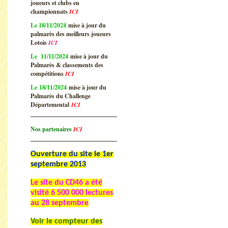
joueurs et clubs en
championnats
ICI
Le 18/11/2024
mise à jour du
palmarès des meilleurs joueurs
Lotois
ICI
Le 11/11/2024
mise à jour du
Palmarès & classements des
compétitions
ICI
Le 18/11/2024
mise à jour du
Palmarès du Challenge
Départemental
ICI
Nos partenaires
ICI
Ouverture du site le 1er
septembre 2013
Le site du CD46 a été
visité
6 500 000 lectures
au 28 septembre
Voir le compteur des