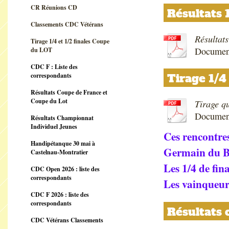
CR Réunions CD
Résultats 1
Classements CDC Vétérans
Résultats
Tirage 1/4 et 1/2 finales Coupe
Document
du LOT
CDC F : Liste des
correspondants
Tirage 1/4
Résultats Coupe de France et
Coupe du Lot
Tirage qu
Document
Résultats Championnat
Individuel Jeunes
Ces rencontres
Handipétanque 30 mai à
Germain du Be
Castelnau-Montratier
Les 1/4 de fin
CDC Open 2026 : liste des
correspondants
Les vainqueurs
CDC F 2026 : liste des
correspondants
Résultats 
CDC Vétérans Classements