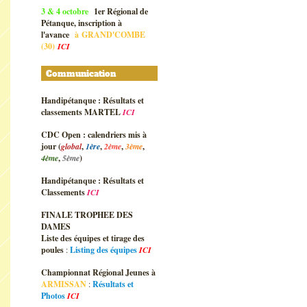
3 & 4 octobre
1er Régional de
Pétanque, inscription à
l'avance
à
GRAND'COMBE
(30)
ICI
Communication
Handipétanque : Résultats et
classements MARTEL
ICI
CDC Open : calendriers mis à
jour (
global
,
1ère
,
2ème
,
3ème
,
4ème
,
5ème
)
Handipétanque : Résultats et
Classements
ICI
FINALE TROPHEE DES
DAMES
Liste des équipes et tirage des
poules
:
Listing des équipes
ICI
Championnat Régional Jeunes à
ARMISSAN
:
Résultats et
Photos
ICI