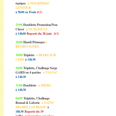
équipes
à MAYRINHAC
LENTOUR
à 9h00 en Poule
ICI
.
29/08
Doublette Promotion/Non
Classé
à NUZEJOULS
à 14h00
Reporté du 28 juin
ICI
.
30/08
Handi Pétanque
à
REYREVIGNES.
30/08
Triplette
à BIARS SUR
CERE
à 14h30
30/08
Triplette, Challenge Serge
GARD en 4 parties
à VIAZAC
à 14h30
31/08
Doublette
à MIERS
à 14h30
04/09
Triplette, Challenge
Bonnal & Laborie
à SAINT
MICHEL LOUBEJOU
à
18h30
Reporté du 19
juillet,
restauration sur place