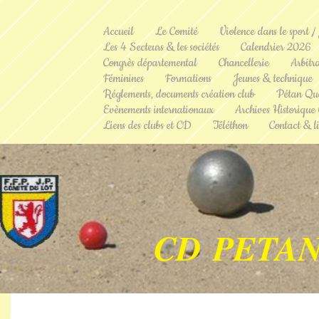
Accueil
Le Comité
Violence dans le sport /
Les 4 Secteurs & les sociétés
Calendrier 2026
Congrès départemental
Chancellerie
Arbitr
Féminines
Formations
Jeunes & technique
Réglements, documents création club
Pétan Qu
Evènements internationaux
Archives Historique
Liens des clubs et CD
Téléthon
Contact & li
CD PETAN