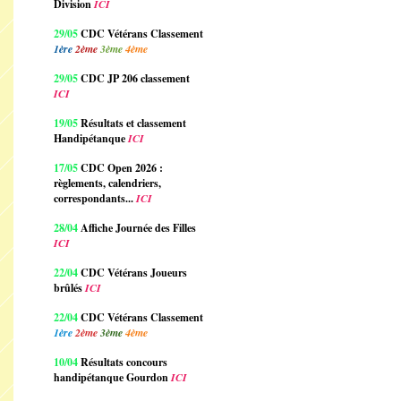
Division
ICI
29/05
CDC Vétérans Classement
1ère
2ème
3ème
4ème
29/05
CDC JP 206 classement
ICI
19/05
Résultats et classement
Handipétanque
ICI
17/05
CDC Open 2026 :
règlements, calendriers,
correspondants...
ICI
28/04
Affiche Journée des Filles
ICI
22/04
CDC Vétérans Joueurs
brûlés
ICI
22/04
CDC Vétérans Classement
1ère
2ème
3ème
4ème
10/04
Résultats concours
handipétanque Gourdon
ICI