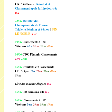
CRC Vétérans :
Résultat et
Classement après la 1ère journée
ICI
23/06
Résultat des
Championnats de France
Triplette Féminin et Sénior
à
SIN
LE NOBLE
ICI
19/06
Classements CDC
Vétérans
1ère
2ème
3ème
4ème
16/06
CDC Féminin Classements
1ère
2ème
16/06
Résultats et Classements
CDC Open
1ère
2ème
3ème
4ème
5ème
Liste des joueurs bloqués
ICI
16/06
CR réunions CD
ICI
16/06
Classements CDC
Vétérans
1ère
2ème
3ème
4ème