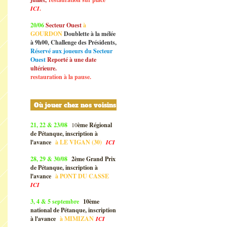
ICI
.
20/06
Secteur Ouest
à
GOURDON
Doublette à la mélée
à 9h00, Challenge des Présidents,
Réservé aux joueurs du Secteur
Ouest
Reporté à une date
ultérieure.
restauration à la pause.
Où jouer chez nos voisins
21, 22 & 23/08
10
ème Régional
de Pétanque, inscription à
l'avance
à
LE VIGAN (30)
ICI
28, 29 & 30/08
2ème Grand Prix
de Pétanque, inscription à
l'avance
à
PONT DU CASSE
ICI
3, 4 & 5 septembre
10ème
national de Pétanque, inscription
à l'avance
à
MIMIZAN
ICI