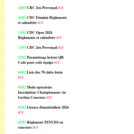
16/03
CRC Jeu Provençal
ICI
16/03
CDC Féminin Règlements
et calendrier
ICI
13/03
CDC Open 2026
Règlements et calendrier
ICI
13/03
CDC Jeu Provençal
ICI
22/02
Paramétrage lecteur QR
Code pour code équipe
ICI
06/02
Liste des 70 clubs lotois
ICI
05/02
Mode opératoire
Inscriptions Championnats via
Gestion Concours
ICI
02/02
Licence dématérialisée 2026
ICI
02/02
Règlement TENUES en
concours
ICI