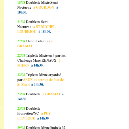
15/08
Doublette Mixte Semi
Nocturne
à GOURDON
à
18h00.
21/08
Doublette Semi
Nocturne
à ST MICHEL
LOUBEJOU
à 18h00.
22/08
Handi Pétanque
à
GRAMAT.
22/08
Triplette Mixte en 4 parties,
Challenge Marc RENAUX
à
MIERS
à 14h30.
22/08
Triplette Mixte organisé
par
SAUX au terrain de foot de
St Matré
à 14h30.
23/08
Doublette
à GRAMAT
à
14h30
23/08
Doublette
Promotion/NC
à PUY
L'EVÊQUE
à 14h30
29/08
Doublette Mixte limité à 32