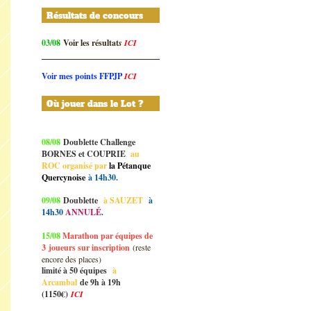
Résultats de concours
03/08
Voir les résultat
s
ICI
Voir mes points FFPJP
ICI
Où jouer dans le Lot ?
08/08
Doublette Challenge
BORNES et COUPRIE
au
ROC organisé par
la Pétanque
Quercynoise
à 14h30.
09/08
Doublette
à SAUZET
à
14h30
ANNULÉ
.
15/08
Marathon par équipes de
3
joueurs sur inscription
(reste
encore des places)
limité à 50 équipes
à
Arcambal
de 9h à 19h
(1150€)
ICI