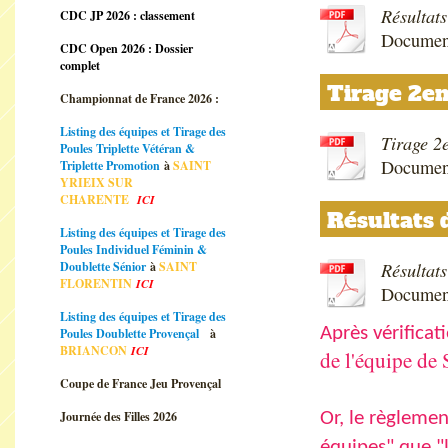
Résultats
CDC JP 2026 : classement
Document
CDC Open 2026 : Dossier
complet
Tirage 2em
Championnat de France 2026 :
Listing des équipes et Tirage des
Tirage 2
Poules Triplette Vétéran &
Document
Triplette Promotion
à
SAINT
YRIEIX SUR
CHARENTE
ICI
Résultats 
Listing des équipes et Tirage des
Poules Individuel Féminin &
Résultats
Doublette Sénior
à
SAINT
FLORENTIN
ICI
Document
Listing des équipes et Tirage des
Après vérificat
Poules Doublette Provençal
à
BRIANCON
ICI
de l'équipe de 
Coupe de France Jeu Provençal
Journée des Filles 2026
Or, le règlemen
équipes" que "l