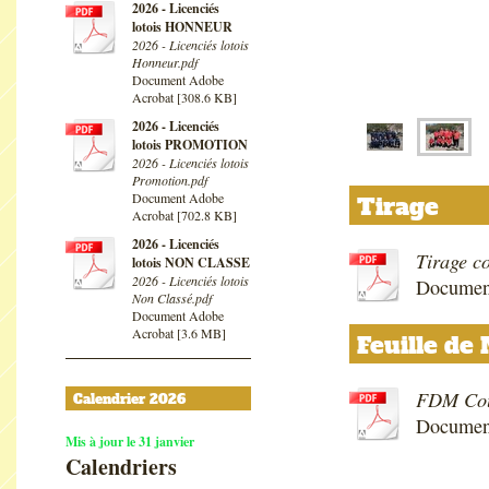
2026 - Licenciés
lotois HONNEUR
2026 - Licenciés lotois
Honneur.pdf
Document Adobe
Acrobat [308.6 KB]
2026 - Licenciés
lotois PROMOTION
2026 - Licenciés lotois
Promotion.pdf
Document Adobe
Tirage
Acrobat [702.8 KB]
2026 - Licenciés
Tirage c
lotois NON CLASSE
2026 - Licenciés lotois
Document
Non Classé.pdf
Document Adobe
Acrobat [3.6 MB]
Feuille de
FDM Cou
Calendrier 2026
Documen
Mis à jour le 31 janvier
Calendriers