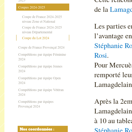
2025
de la
Lamagd
Coupes 2024-2025
Coupe de France 2024-2025
niveau Zone et National
Les parties e
Coupe de France 2024-2025
niveau Départemental
l’avantage en
Coupe du Lot 2024
Stéphanie Ro
Coupe de France Provençal 2024
Rosi
.
Compétitions par équipe Féminine
2024
Pour Mercu
Compétitions par équipe Jeunes
2024
remporté leur
Compétitions par équipe Open
Lamagdelain
2024
Compétitions par équipe Vétéran
2024
Après la 2em
Compétitions par équipes
Provençal 2024
Lamagdelaine
à 10 au table
Stéphanie Ro
Nos coordonnées :