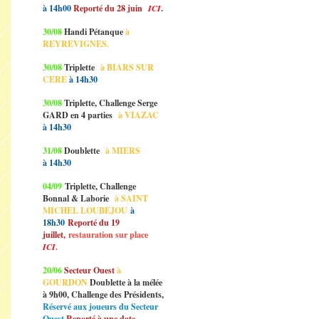
à 14h00
Reporté du 28 juin
ICI
.
30/08
Handi Pétanque
à
REYREVIGNES.
30/08
Triplette
à BIARS SUR
CERE
à 14h30
30/08
Triplette, Challenge Serge
GARD en 4 parties
à VIAZAC
à 14h30
31/08
Doublette
à MIERS
à 14h30
04/09
Triplette, Challenge
Bonnal & Laborie
à SAINT
MICHEL LOUBEJOU
à
18h30
Reporté du 19
juillet,
restauration sur place
ICI
.
20/06
Secteur Ouest
à
GOURDON
Doublette à la mélée
à 9h00, Challenge des Présidents,
Réservé aux joueurs du Secteur
Ouest
Reporté à une date