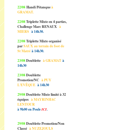
22/08
Handi Pétanque
à
GRAMAT.
22/08
Triplette Mixte en 4 parties,
Challenge Marc RENAUX
à
MIERS
à 14h30.
22/08
Triplette Mixte organisé
par
SAUX au terrain de foot de
St Matré
à 14h30.
23/08
Doublette
à GRAMAT
à
14h30
23/08
Doublette
Promotion/NC
à PUY
L'EVÊQUE
à 14h30
29/08
Doublette Mixte limité à 32
équipes
à MAYRINHAC
LENTOUR
à 9h00 en Poule
ICI
.
29/08
Doublette Promotion/Non
Classé
à NUZEJOULS