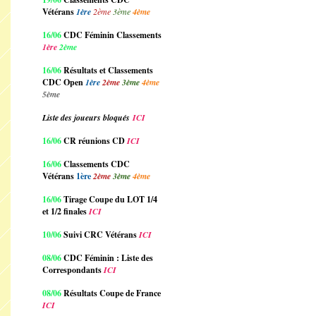
Vétérans
1ère
2ème
3ème
4ème
16/06
CDC Féminin Classements
1ère
2ème
16/06
Résultats et Classements
CDC Open
1ère
2ème
3ème
4ème
5ème
Liste des joueurs bloqués
ICI
16/06
CR réunions CD
ICI
16/06
Classements CDC
Vétérans
1ère
2ème
3ème
4ème
16/06
Tirage Coupe du LOT 1/4
et 1/2 finales
ICI
10/06
Suivi CRC Vétérans
ICI
08/06
CDC Féminin : Liste des
Correspondants
ICI
08/06
Résultats Coupe de France
ICI