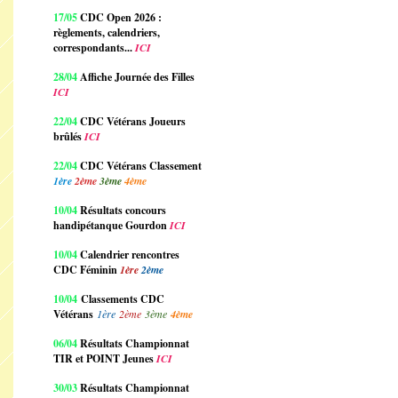
17/05
CDC Open 2026 :
règlements, calendriers,
correspondants...
ICI
28/04
Affiche Journée des Filles
ICI
22/04
CDC Vétérans Joueurs
brûlés
ICI
22/04
CDC Vétérans Classement
1ère
2ème
3ème
4ème
10/04
Résultats concours
handipétanque Gourdon
ICI
10/04
Calendrier rencontres
CDC Féminin
1ère
2ème
10/04
Classements CDC
Vétérans
1ère
2ème
3ème
4ème
06/04
Résultats Championnat
TIR et POINT Jeunes
ICI
30/03
Résultats Championnat