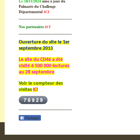
Le 18/11/2024
mise à jour du
Palmarès du Challenge
Départemental
ICI
Nos partenaires
ICI
Ouverture du site le 1er
septembre 2013
Le site du CD46 a été
visité
6 500 000 lectures
au 28 septembre
Voir le compteur des
visites
ICI
Partager