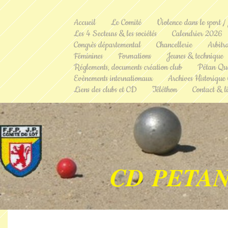
Accueil
Le Comité
Violence dans le sport /
Les 4 Secteurs & les sociétés
Calendrier 2026
Congrès départemental
Chancellerie
Arbitr
Féminines
Formations
Jeunes & technique
Réglements, documents création club
Pétan Qu
Evènements internationaux
Archives Historique
Liens des clubs et CD
Téléthon
Contact & li
CD PETAN