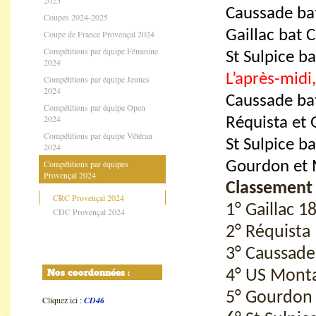
2025
Caussade ba
Coupes 2024-2025
Gaillac bat 
Coupe de France Provençal 2024
Compétitions par équipe Féminine
St Sulpice b
2024
L’après-midi,
Compétitions par équipe Jeunes
2024
Caussade ba
Compétitions par équipe Open
2024
Réquista et 
Compétitions par équipe Vétéran
St Sulpice b
2024
Compétitions par équipes
Gourdon et
Provençal 2024
Classement f
CRC Provençal 2024
1° Gaillac 1
CDC Provençal 2024
2° Réquista 
3° Caussade
Nos coordonnées :
4° US Monta
5° Gourdon 
Cliquez ici :
CD46