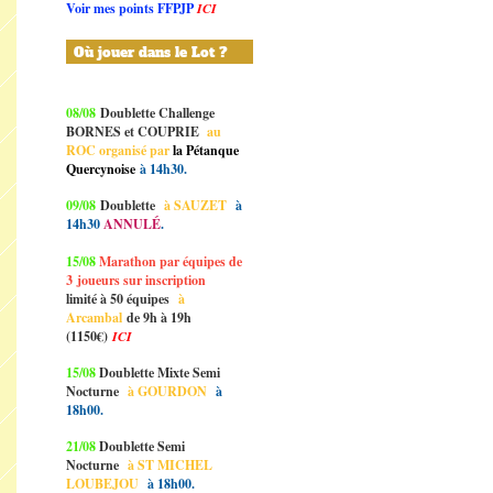
Voir mes points FFPJP
ICI
Où jouer dans le Lot ?
08/08
Doublette Challenge
BORNES et COUPRIE
au
ROC organisé par
la Pétanque
Quercynoise
à 14h30.
09/08
Doublette
à SAUZET
à
14h30
ANNULÉ
.
15/08
Marathon par équipes de
3
joueurs sur inscription
limité à 50 équipes
à
Arcambal
de 9h à 19h
(1150€)
ICI
15/08
Doublette Mixte Semi
Nocturne
à GOURDON
à
18h00.
21/08
Doublette Semi
Nocturne
à ST MICHEL
LOUBEJOU
à 18h00.