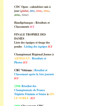
CDC Open : calendriers mis à
jour (
global
,
1ère
,
2ème
,
3ème
,
4ème
,
5ème
)
Handipétanque : Résultats et
Classements
ICI
FINALE TROPHEE DES
DAMES
Liste des équipes et tirage des
poules
:
Listing des équipes
ICI
Championnat Régional Jeunes à
ARMISSAN
:
Résultats et
Photos
ICI
CRC Vétérans :
Résultat et
Classement après la 1ère journée
ICI
23/06
Résultat des
Championnats de France
Triplette Féminin et Sénior
à
SIN
LE NOBLE
ICI
19/06
Classements CDC