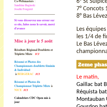
6° St Sulpic
Co-Webmasters
:
Sandrine Baginski
7° Concots 1
Josette Fougeret
8° Bas Lévez
Si vous découvrez une erreur sur
ce site, faites nous le savoir, merci
d'avance
Les équipes 
les 1/4 de fi
Mise à jour le 5 août
Le Bas Lévez
Résultats Régional Doublette et
championnat
Triplette Mixte
ICI
Résumé et Photos des
2eme phase
Championnats doublette féminin
& Individuel
à
BERGERAC
ICI
Le matin,
Résumé et Photos du
Gaillac bat 
Championnat Triplette Mixte
à
NICE
ICI
Réquista bat
Calendriers CDC Open mis à
Montauban U
jour
Gourdon bat