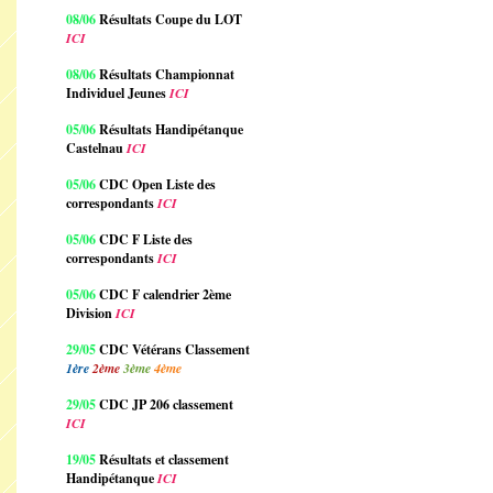
08/06
Résultats Coupe du LOT
ICI
08/06
Résultats Championnat
Individuel Jeunes
ICI
05/06
Résultats Handipétanque
Castelnau
ICI
05/06
CDC Open Liste des
correspondants
ICI
05/06
CDC F Liste des
correspondants
ICI
05/06
CDC F calendrier 2ème
Division
ICI
29/05
CDC Vétérans Classement
1ère
2ème
3ème
4ème
29/05
CDC JP 206 classement
ICI
19/05
Résultats et classement
Handipétanque
ICI