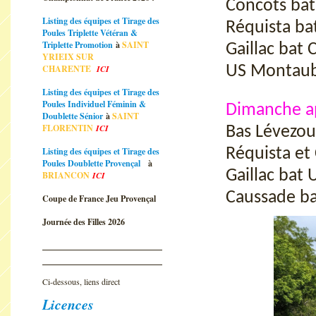
Concots bat
Listing des équipes et Tirage des
Réquista ba
Poules Triplette Vétéran &
Triplette Promotion
à
SAINT
Gaillac bat
YRIEIX SUR
CHARENTE
ICI
US Montauba
Listing des équipes et Tirage des
Poules Individuel Féminin &
Dimanche a
Doublette Sénior
à
SAINT
FLORENTIN
ICI
Bas Lévezou
Listing des équipes et Tirage des
Réquista et
Poules Doublette Provençal
à
Gaillac bat
BRIANCON
ICI
Caussade ba
Coupe de France Jeu Provençal
Journée des Filles 2026
Ci-dessous, liens direct
Licences