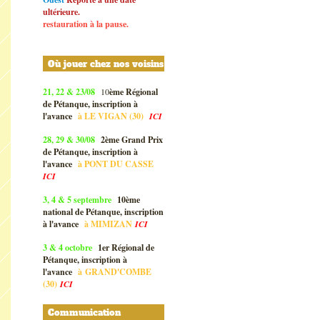
ultérieure.
restauration à la pause.
Où jouer chez nos voisins
21, 22 & 23/08
10
ème Régional
de Pétanque, inscription à
l'avance
à
LE VIGAN (30)
ICI
28, 29 & 30/08
2ème Grand Prix
de Pétanque, inscription à
l'avance
à
PONT DU CASSE
ICI
3, 4 & 5 septembre
10ème
national de Pétanque, inscription
à l'avance
à
MIMIZAN
ICI
3 & 4 octobre
1er Régional de
Pétanque, inscription à
l'avance
à
GRAND'COMBE
(30)
ICI
Communication