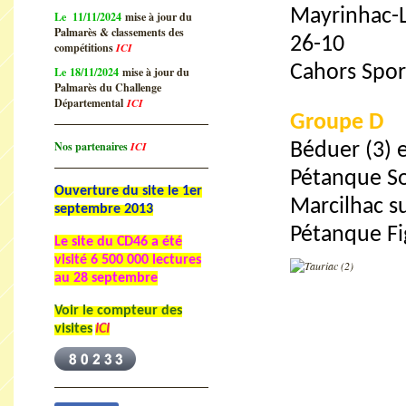
Mayrinhac-L
Le 11/11/2024
mise à jour du
Palmarès & classements des
26-10
compétitions
ICI
Cahors Spor
Le 18/11/2024
mise à jour du
Palmarès du Challenge
Départemental
ICI
Groupe D
Nos partenaires
ICI
Béduer (3) e
Pétanque So
Ouverture du site le 1er
Marcilhac s
septembre 2013
Pétanque Fi
Le site du CD46 a été
visité
6 500 000 lectures
au 28 septembre
Voir le compteur des
visites
ICI