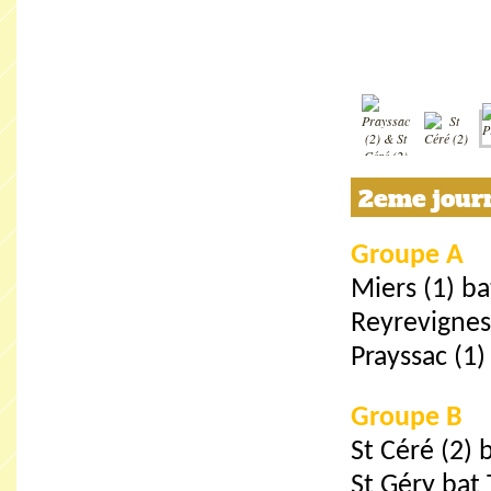
2eme journé
Groupe A
Miers (1) ba
Reyrevignes
Prayssac (1)
Groupe B
St Céré (2) 
St Géry bat 