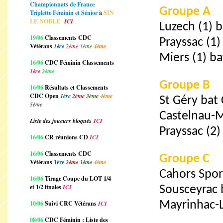
Championnats de France
Groupe A
Triplette Féminin et Sénior
à
SIN
LE NOBLE
ICI
Luzech (1) 
19/06
Classements CDC
Prayssac (1
Vétérans
1ère
2ème
3ème
4ème
Miers (1) ba
16/06
CDC Féminin Classements
1ère
2ème
Groupe B
16/06
Résultats et Classements
CDC Open
1ère
2ème
3ème
4ème
St Géry bat
5ème
Castelnau-Mo
Liste des joueurs bloqués
ICI
Prayssac (2)
16/06
CR réunions CD
ICI
16/06
Classements CDC
Groupe C
Vétérans
1ère
2ème
3ème
4ème
Cahors Spor
16/06
Tirage Coupe du LOT 1/4
et 1/2 finales
ICI
Sousceyrac 
10/06
Suivi CRC Vétérans
ICI
Mayrinhac-L
08/06
CDC Féminin : Liste des