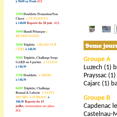
à 9h00 en Poule
ICI
.
29/08
Doublette Promotion/Non
Classé
à NUZEJOULS
à 14h00
Reporté du 28 juin
ICI
.
30/08
Handi Pétanque
à
REYREVIGNES.
9eme journ
30/08
Triplette
à BIARS SUR
CERE
à 14h30
30/08
Triplette, Challenge Serge
Groupe A
GARD en 4 parties
à VIAZAC
à 14h30
Luzech (1) 
Prayssac (1)
31/08
Doublette
à MIERS
à 14h30
Cajarc (1) b
04/09
Triplette, Challenge
Bonnal & Laborie
à SAINT
MICHEL LOUBEJOU
à
Groupe B
18h30
Reporté du 19
Capdenac le 
juillet,
restauration sur place
ICI
.
Castelnau-Mo