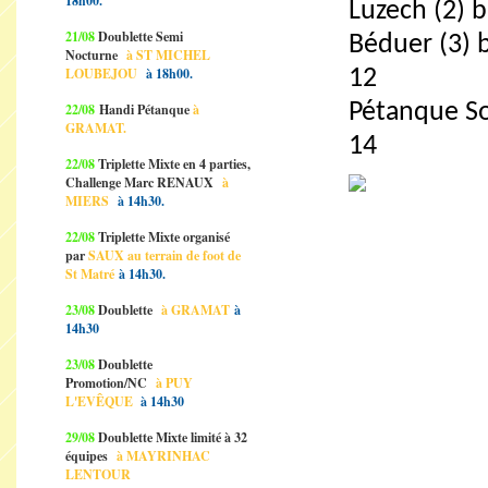
18h00.
Luzech (2) 
21/08
Doublette Semi
Béduer (3) 
Nocturne
à ST MICHEL
LOUBEJOU
à 18h00.
12
Pétanque Sou
22/08
Handi Pétanque
à
GRAMAT.
14
22/08
Triplette Mixte en 4 parties,
Challenge Marc RENAUX
à
MIERS
à 14h30.
22/08
Triplette Mixte organisé
par
SAUX au terrain de foot de
St Matré
à 14h30.
23/08
Doublette
à GRAMAT
à
14h30
23/08
Doublette
Promotion/NC
à PUY
L'EVÊQUE
à 14h30
29/08
Doublette Mixte limité à 32
équipes
à MAYRINHAC
LENTOUR