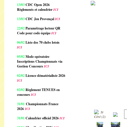
13/03
CDC Open 2026
Règlements et calendrier
ICI
13/03
CDC Jeu Provençal
ICI
22/02
Paramétrage lecteur QR
Code pour code équipe
ICI
06/02
Liste des 70 clubs lotois
ICI
05/02
Mode opératoire
Inscriptions Championnats via
Gestion Concours
ICI
02/02
Licence dématérialisée 2026
ICI
02/02
Règlement TENUES en
concours
ICI
31/01
Championnats France
2026
ICI
31/01
Calendrier officiel 2026
ICI