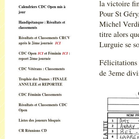
la victoire f
Calendriers CDC Open mis à
Pour St Géry
jour
Michel Verdi
Handipétanque : Résultats et
classements
titre alors 
Résultats et Classements CRCV
Lurguie se s
après le 2ème journée
ICI
CDC Open
ICI
et Féminin
ICI
:
report 2ème journée
Félicitations
CDC Vétérans : Classements
de 3eme divi
Trophée des Dames : FINALE
ANNULEE et REPORTEE
CDC Féminin Classements
Résultats et Classements CDC
Open
Listes des joueurs bloqués
CR Réunions CD