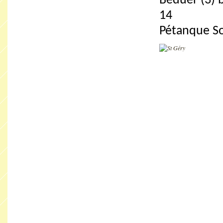
Béduer (3) 
14
Pétanque Sou