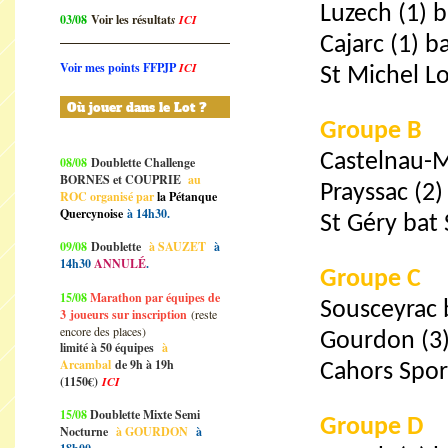
Luzech (1) b
03/08
Voir les résultat
s
ICI
Cajarc (1) b
Voir mes points FFPJP
ICI
St Michel L
Où jouer dans le Lot ?
Groupe B
Castelnau-M
08/08
Doublette Challenge
BORNES et COUPRIE
au
Prayssac (2)
ROC organisé par
la Pétanque
Quercynoise
à 14h30.
St Géry bat 
09/08
Doublette
à SAUZET
à
14h30
ANNULÉ
.
Groupe C
15/08
Marathon par équipes de
Sousceyrac 
3
joueurs sur inscription
(reste
encore des places)
Gourdon (3)
limité à 50 équipes
à
Arcambal
de 9h à 19h
Cahors Spor
(1150€)
ICI
15/08
Doublette Mixte Semi
Groupe D
Nocturne
à GOURDON
à