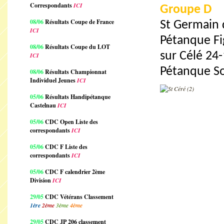
Correspondants
ICI
Groupe D
08/06
Résultats Coupe de France
St Germain d
ICI
Pétanque Fi
08/06
Résultats Coupe du LOT
sur Célé 24
ICI
Pétanque Sou
08/06
Résultats Championnat
Individuel Jeunes
ICI
05/06
Résultats Handipétanque
Castelnau
ICI
05/06
CDC Open Liste des
correspondants
ICI
05/06
CDC F Liste des
correspondants
ICI
05/06
CDC F calendrier 2ème
Division
ICI
29/05
CDC Vétérans Classement
1ère
2ème
3ème
4ème
29/05
CDC JP 206 classement