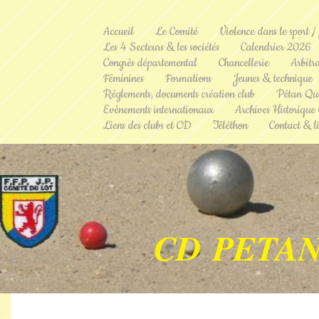
Accueil
Le Comité
Violence dans le sport /
Les 4 Secteurs & les sociétés
Calendrier 2026
Congrès départemental
Chancellerie
Arbitr
Féminines
Formations
Jeunes & technique
Réglements, documents création club
Pétan Qu
Evènements internationaux
Archives Historique
Liens des clubs et CD
Téléthon
Contact & li
CD PETAN