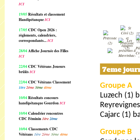
ICI
19/05
Résultats et classement
Handipétanque
ICI
17/05
CDC Open 2026 :
règlements, calendriers,
correspondants...
ICI
28/04
Affiche Journée des Filles
ICI
22/04
CDC Vétérans Joueurs
7eme journ
brûlés
ICI
22/04
CDC Vétérans Classement
Groupe A
1ère
2ème
3ème
4ème
Luzech (1) b
10/04
Résultats concours
handipétanque Gourdon
ICI
Reyrevignes
10/04
Calendrier rencontres
Cajarc (1) b
CDC Féminin
1ère
2ème
10/04
Classements CDC
Groupe B
Vétérans
1ère
2ème
3ème
4ème