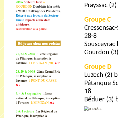
20/06
Secteur Ouest
à
Prayssac (2)
GOURDON
Doublette à la mélée
à 9h00, Challenge des Présidents,
Réservé aux joueurs du Secteur
Groupe C
Ouest
Reporté à une date
ultérieure.
Cressensac-
restauration à la pause.
28-8
Sousceyrac 
Où jouer chez nos voisins
Gourdon (3)
21, 22 & 23/08
10
ème Régional
de Pétanque, inscription à
l'avance
à
LE VIGAN (30)
ICI
Groupe D
28, 29 & 30/08
2ème Grand Prix
Luzech (2) 
de Pétanque, inscription à
l'avance
à
PONT DU CASSE
Pétanque Sou
ICI
18
3, 4 & 5 septembre
10ème
national de Pétanque, inscription
Béduer (3) 
à l'avance
à
MIMIZAN
ICI
3 & 4 octobre
1er Régional de
Pétanque, inscription à