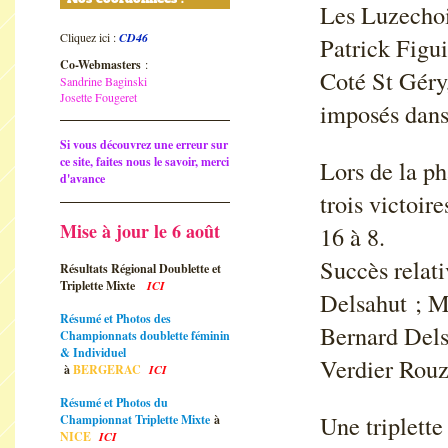
Les Luzechoi
Cliquez ici :
CD46
Patrick Figu
Co-Webmasters
:
Coté St Géry
Sandrine Baginski
Josette Fougeret
imposés dans 
Si vous découvrez une erreur sur
ce site, faites nous le savoir, merci
Lors de la ph
d'avance
trois victoir
Mise à jour le 6 août
16 à 8.
Succès relat
Résultats Régional Doublette et
Triplette Mixte
ICI
Delsahut ; M
Résumé et Photos des
Bernard Dels
Championnats doublette féminin
& Individuel
Verdier Rouz
à
BERGERAC
ICI
Résumé et Photos du
Une triplett
Championnat Triplette Mixte
à
NICE
ICI