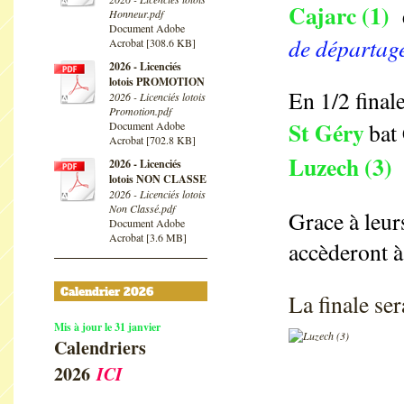
Cajarc (1)
e
Honneur.pdf
Document Adobe
de départage
Acrobat [308.6 KB]
2026 - Licenciés
lotois PROMOTION
En 1/2 finale
2026 - Licenciés lotois
Promotion.pdf
St Géry
bat
Document Adobe
Acrobat [702.8 KB]
Luzech (3)
2026 - Licenciés
lotois NON CLASSE
2026 - Licenciés lotois
Non Classé.pdf
Grace à leur
Document Adobe
Acrobat [3.6 MB]
accèderont à
Calendrier 2026
La finale se
Mis à jour le 31 janvier
Calendriers
2026
ICI