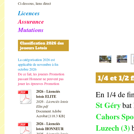
Ci-dessous, liens direct
Licences
Assurance
Mutations
Classification 2026 des
joueurs Lotois
La catégorisation 2026 est
applicable de novembre à fin
octobre 2026
De ce fait, les joueurs Promotion
1/4 et 1/2 
passant Honneur ne peuvent pas
jouer les épreuves Promotion
2026 - Licenciés
En 1/4 de fin
lotois ELITE
2026 - Licenciés lotois
St Géry
bat
Elite.pdf
Document Adobe
Cahors Spo
Acrobat [118.3 KB]
2026 - Licenciés
Luzech (3)
lotois HONNEUR
2026 - Licenciés lotois