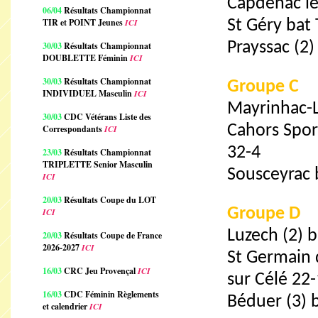
Capdenac le 
06/04
Résultats Championnat
TIR et POINT Jeunes
ICI
St Géry bat 
Prayssac (2)
30/03
Résultats Championnat
DOUBLETTE Féminin
ICI
30/03
Résultats Championnat
Groupe C
INDIVIDUEL Masculin
ICI
Mayrinhac-L
30/03
CDC Vétérans Liste des
Cahors Spor
Correspondants
ICI
32-4
23/03
Résultats Championnat
TRIPLETTE Senior Masculin
Sousceyrac 
ICI
20/03
Résultats Coupe du LOT
Groupe D
ICI
Luzech (2) b
20/03
Résultats Coupe de France
2026-2027
ICI
St Germain 
16/03
CRC Jeu Provençal
ICI
sur Célé 22
16/03
CDC Féminin Règlements
Béduer (3) 
et calendrier
ICI