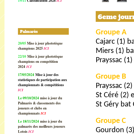
19/11
Classification 2026
ICI
6eme journ
Groupe A
Palmarès
Cajarc (1) b
20/05
Mise à jour phototèque
champions 2025
ICI
Miers (1) b
22/10
Mise à jour phototèque
Prayssac (1
champions en compétition
2024
ICI
17/05/2024
Mise à jour des
Groupe B
statistiques de participation aux
championnats & compétitions
Prayssac (2)
ICI
St Céré (2) 
Le 09/10/2024
mise à jour du
Palmarès & classements des
St Géry bat
joueurs et clubs en
championnats
ICI
Groupe C
Le 18/11/2024
mise à jour du
palmarès des meilleurs joueurs
Gourdon (3)
Lotois
ICI