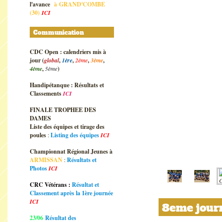
l'avance
à
GRAND'COMBE
(30)
ICI
Communication
CDC Open : calendriers mis à
jour (
global
,
1ère
,
2ème
,
3ème
,
4ème
,
5ème
)
Handipétanque : Résultats et
Classements
ICI
FINALE TROPHEE DES
DAMES
Liste des équipes et tirage des
poules
:
Listing des équipes
ICI
Championnat Régional Jeunes à
ARMISSAN
:
Résultats et
Photos
ICI
CRC Vétérans :
Résultat et
Classement après la 1ère journée
ICI
8eme journé
23/06
Résultat des