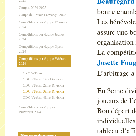
Beauregard
2025
Coupes 2024-2025
bonne chambr
Coupe de France Provençal 2024
Les bénévoles
Compétitions par équipe Féminine
2024
assuré une be
Compétitions par équipe Jeunes
2024
organisation
Compétitions par équipe Open
La compétitio
2024
Compétitions par équipe Vétéran
Josette Foug
2024
L’arbitrage a
CRC Vétéran
CDC Vétéran 1ère Division
CDC Vétéran 2ème Division
En 3eme divis
CDC Vétéran 3ème Division
CDC Vétéran 4ème Division
joueurs de l
Compétitions par équipes
Bon départ de
Provençal 2024
individuelles
tableau d’aff
Nos coordonnées :