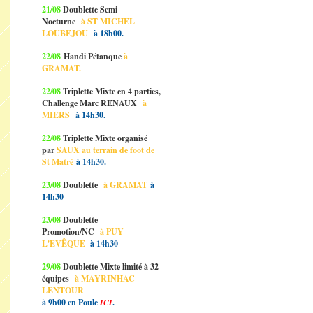
21/08
Doublette Semi
Nocturne
à ST MICHEL
LOUBEJOU
à 18h00.
22/08
Handi Pétanque
à
GRAMAT.
22/08
Triplette Mixte en 4 parties,
Challenge Marc RENAUX
à
MIERS
à 14h30.
22/08
Triplette Mixte organisé
par
SAUX au terrain de foot de
St Matré
à 14h30.
23/08
Doublette
à GRAMAT
à
14h30
23/08
Doublette
Promotion/NC
à PUY
L'EVÊQUE
à 14h30
29/08
Doublette Mixte limité à 32
équipes
à MAYRINHAC
LENTOUR
à 9h00 en Poule
ICI
.