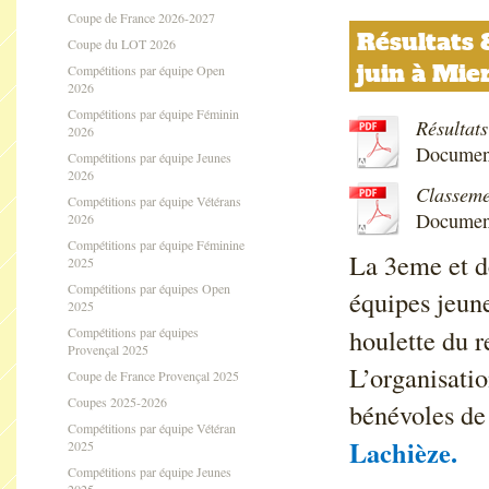
Coupe de France 2026-2027
Résultats 
Coupe du LOT 2026
juin à Mie
Compétitions par équipe Open
2026
Compétitions par équipe Féminin
Résultat
2026
Document
Compétitions par équipe Jeunes
2026
Classeme
Compétitions par équipe Vétérans
Documen
2026
Compétitions par équipe Féminine
La 3eme et d
2025
Compétitions par équipes Open
équipes jeun
2025
houlette du 
Compétitions par équipes
Provençal 2025
L’organisatio
Coupe de France Provençal 2025
Coupes 2025-2026
bénévoles de 
Compétitions par équipe Vétéran
Lachièze.
2025
Compétitions par équipe Jeunes