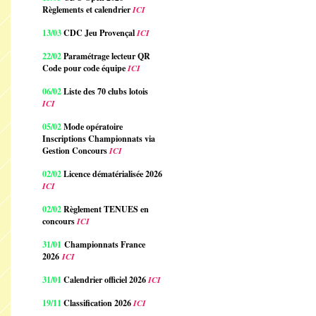
Règlements et calendrier
ICI
13/03
CDC Jeu Provençal
ICI
22/02
Paramétrage lecteur QR
Code pour code équipe
ICI
06/02
Liste des 70 clubs lotois
ICI
05/02
Mode opératoire
Inscriptions Championnats via
Gestion Concours
ICI
02/02
Licence dématérialisée 2026
ICI
02/02
Règlement TENUES en
concours
ICI
31/01
Championnats France
2026
ICI
31/01
Calendrier officiel 2026
ICI
19/11
Classification 2026
ICI