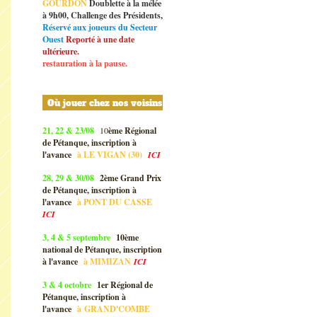
GOURDON
Doublette à la mélée
à 9h00, Challenge des Présidents,
Réservé aux joueurs du Secteur
Ouest
Reporté à une date
ultérieure.
restauration à la pause.
Où jouer chez nos voisins
21, 22 & 23/08
10
ème Régional
de Pétanque, inscription à
l'avance
à
LE VIGAN (30)
ICI
28, 29 & 30/08
2ème Grand Prix
de Pétanque, inscription à
l'avance
à
PONT DU CASSE
ICI
3, 4 & 5 septembre
10ème
national de Pétanque, inscription
à l'avance
à
MIMIZAN
ICI
3 & 4 octobre
1er Régional de
Pétanque, inscription à
l'avance
à
GRAND'COMBE