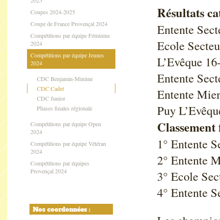
2025
Résultats ca
Coupes 2024-2025
Coupe de France Provençal 2024
Entente Sect
Compétitions par équipe Féminine
Ecole Secteu
2024
Compétitions par équipe Jeunes
L’Evêque 16
2024
Entente Sect
CDC Benjamin-Minime
CDC Cadet
Entente Mier
CDC Junior
Puy L’Evêqu
Phases finales régionale
Classement f
Compétitions par équipe Open
2024
1° Entente S
Compétitions par équipe Vétéran
2024
2° Entente M
Compétitions par équipes
Provençal 2024
3° Ecole Sect
4° Entente S
Nos coordonnées :