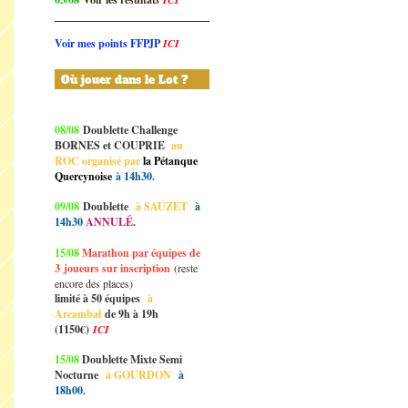
Voir mes points FFPJP
ICI
Où jouer dans le Lot ?
08/08
Doublette Challenge
BORNES et COUPRIE
au
ROC organisé par
la Pétanque
Quercynoise
à 14h30.
09/08
Doublette
à SAUZET
à
14h30
ANNULÉ
.
15/08
Marathon par équipes de
3
joueurs sur inscription
(reste
encore des places)
limité à 50 équipes
à
Arcambal
de 9h à 19h
(1150€)
ICI
15/08
Doublette Mixte Semi
Nocturne
à GOURDON
à
18h00.