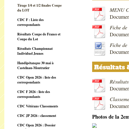
Tirage 1/4 et 1/2 finales Coupe
MENU CD
du LOT
Documen
CDC F : Liste des
correspondants
Fiche de 
Document
Résultats Coupe de France et
Coupe du Lot
Fiche de 
Résultats Championnat
Document
Individuel Jeunes
Handipétanque 30 mai à
Résultats 
Castelnau-Montratier
CDC Open 2026 : liste des
Résultat
correspondants
Document
CDC F 2026 : liste des
correspondants
Classeme
Documen
CDC Vétérans Classements
Photos de la 2e
CDC JP 2026 : classement
CDC Open 2026 : Dossier