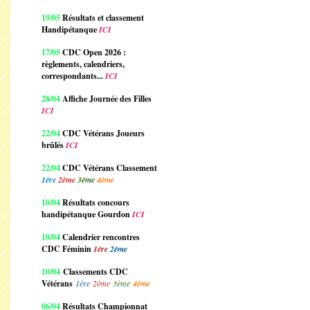
19/05
Résultats et classement
Handipétanque
ICI
17/05
CDC Open 2026 :
règlements, calendriers,
correspondants...
ICI
28/04
Affiche Journée des Filles
ICI
22/04
CDC Vétérans Joueurs
brûlés
ICI
22/04
CDC Vétérans Classement
1ère
2ème
3ème
4ème
10/04
Résultats concours
handipétanque Gourdon
ICI
10/04
Calendrier rencontres
CDC Féminin
1ère
2ème
10/04
Classements CDC
Vétérans
1ère
2ème
3ème
4ème
06/04
Résultats Championnat