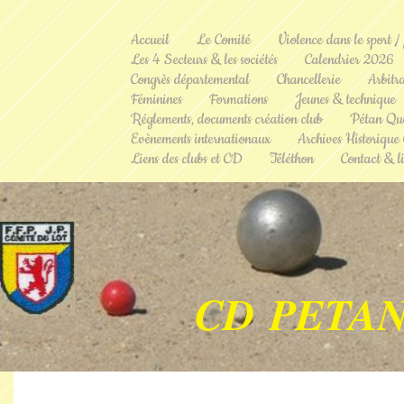
Accueil
Le Comité
Violence dans le sport /
Les 4 Secteurs & les sociétés
Calendrier 2026
Congrès départemental
Chancellerie
Arbitr
Féminines
Formations
Jeunes & technique
Réglements, documents création club
Pétan Qu
Evènements internationaux
Archives Historique
Liens des clubs et CD
Téléthon
Contact & li
CD PETAN