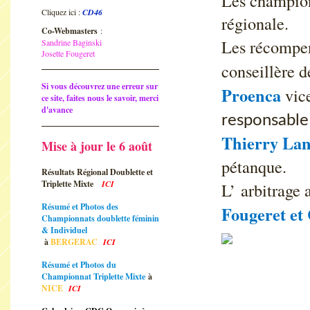
Les champion
Cliquez ici :
CD46
régionale.
Co-Webmasters
:
Les récompen
Sandrine Baginski
Josette Fougeret
conseillère 
Si vous découvrez une erreur sur
Proenca
vice
ce site, faites nous le savoir, merci
d'avance
responsable 
Thierry La
Mise à jour le 6 août
pétanque.
Résultats Régional Doublette et
Triplette Mixte
ICI
L’ arbitrage 
Résumé et Photos des
Fougeret
et
Championnats doublette féminin
& Individuel
à
BERGERAC
ICI
Résumé et Photos du
Championnat Triplette Mixte
à
NICE
ICI