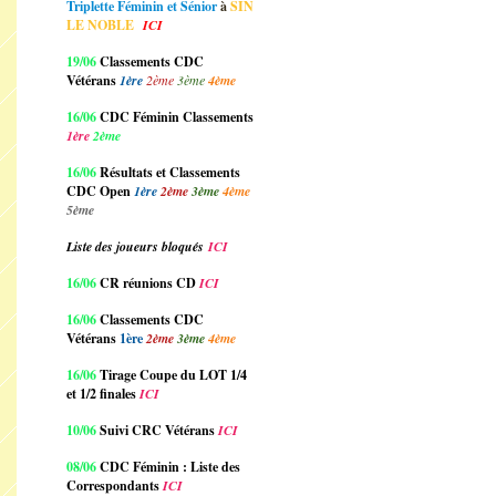
Triplette Féminin et Sénior
à
SIN
LE NOBLE
ICI
19/06
Classements CDC
Vétérans
1ère
2ème
3ème
4ème
16/06
CDC Féminin Classements
1ère
2ème
16/06
Résultats et Classements
CDC Open
1ère
2ème
3ème
4ème
5ème
Liste des joueurs bloqués
ICI
16/06
CR réunions CD
ICI
16/06
Classements CDC
Vétérans
1ère
2ème
3ème
4ème
16/06
Tirage Coupe du LOT 1/4
et 1/2 finales
ICI
10/06
Suivi CRC Vétérans
ICI
08/06
CDC Féminin : Liste des
Correspondants
ICI