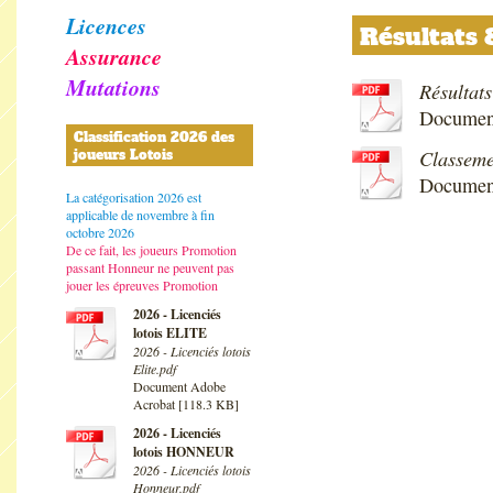
Licences
Résultats 
Assurance
Mutations
Résultat
Document
Classification 2026 des
Classeme
joueurs Lotois
Document
La catégorisation 2026 est
applicable de novembre à fin
octobre 2026
De ce fait, les joueurs Promotion
passant Honneur ne peuvent pas
jouer les épreuves Promotion
2026 - Licenciés
lotois ELITE
2026 - Licenciés lotois
Elite.pdf
Document Adobe
Acrobat [118.3 KB]
2026 - Licenciés
lotois HONNEUR
2026 - Licenciés lotois
Honneur.pdf