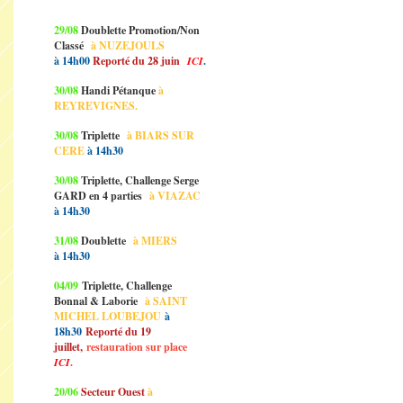
29/08
Doublette Promotion/Non
Classé
à NUZEJOULS
à 14h00
Reporté du 28 juin
ICI
.
30/08
Handi Pétanque
à
REYREVIGNES.
30/08
Triplette
à BIARS SUR
CERE
à 14h30
30/08
Triplette, Challenge Serge
GARD en 4 parties
à VIAZAC
à 14h30
31/08
Doublette
à MIERS
à 14h30
04/09
Triplette, Challenge
Bonnal & Laborie
à SAINT
MICHEL LOUBEJOU
à
18h30
Reporté du 19
juillet,
restauration sur place
ICI
.
20/06
Secteur Ouest
à