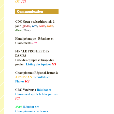
(30)
ICI
Communication
CDC Open : calendriers mis à
jour (
global
,
1ère
,
2ème
,
3ème
,
4ème
,
5ème
)
Handipétanque : Résultats et
Classements
ICI
FINALE TROPHEE DES
DAMES
Liste des équipes et tirage des
poules
:
Listing des équipes
ICI
Championnat Régional Jeunes à
ARMISSAN
:
Résultats et
Photos
ICI
CRC Vétérans :
Résultat et
Classement après la 1ère journée
ICI
23/06
Résultat des
Championnats de France