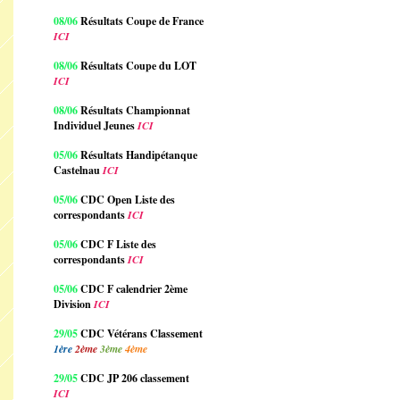
08/06
Résultats Coupe de France
ICI
08/06
Résultats Coupe du LOT
ICI
08/06
Résultats Championnat
Individuel Jeunes
ICI
05/06
Résultats Handipétanque
Castelnau
ICI
05/06
CDC Open Liste des
correspondants
ICI
05/06
CDC F Liste des
correspondants
ICI
05/06
CDC F calendrier 2ème
Division
ICI
29/05
CDC Vétérans Classement
1ère
2ème
3ème
4ème
29/05
CDC JP 206 classement
ICI