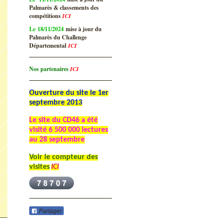
Palmarès & classements des
compétitions
ICI
Le 18/11/2024
mise à jour du
Palmarès du Challenge
Départemental
ICI
Nos partenaires
ICI
Ouverture du site le 1er
septembre 2013
Le site du CD46 a été
visité
6 500 000 lectures
au 28 septembre
Voir le compteur des
visites
ICI
Partager