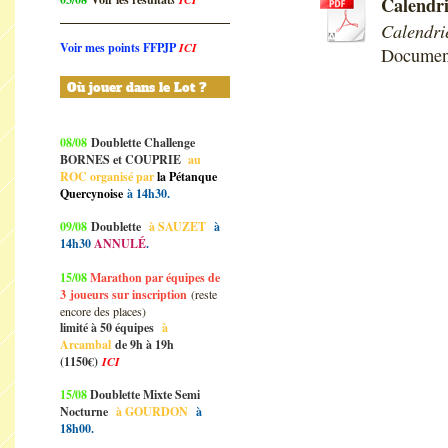
Calendri
Calendri
Voir mes points FFPJP
ICI
Document
Où jouer dans le Lot ?
08/08
Doublette Challenge
BORNES et COUPRIE
au
ROC organisé par
la Pétanque
Quercynoise
à 14h30.
09/08
Doublette
à SAUZET
à
14h30
ANNULÉ
.
15/08
Marathon par équipes de
3
joueurs sur inscription
(reste
encore des places)
limité à 50 équipes
à
Arcambal
de 9h à 19h
(1150€)
ICI
15/08
Doublette Mixte Semi
Nocturne
à GOURDON
à
18h00.