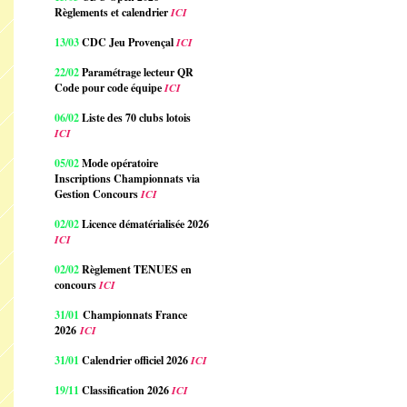
Règlements et calendrier
ICI
13/03
CDC Jeu Provençal
ICI
22/02
Paramétrage lecteur QR
Code pour code équipe
ICI
06/02
Liste des 70 clubs lotois
ICI
05/02
Mode opératoire
Inscriptions Championnats via
Gestion Concours
ICI
02/02
Licence dématérialisée 2026
ICI
02/02
Règlement TENUES en
concours
ICI
31/01
Championnats France
2026
ICI
31/01
Calendrier officiel 2026
ICI
19/11
Classification 2026
ICI