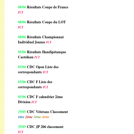
08/06
Résultats Coupe de France
ICI
08/06
Résultats Coupe du LOT
ICI
08/06
Résultats Championnat
Individuel Jeunes
ICI
05/06
Résultats Handipétanque
Castelnau
ICI
05/06
CDC Open Liste des
correspondants
ICI
05/06
CDC F Liste des
correspondants
ICI
05/06
CDC F calendrier 2ème
Division
ICI
29/05
CDC Vétérans Classement
1ère
2ème
3ème
4ème
29/05
CDC JP 206 classement
ICI