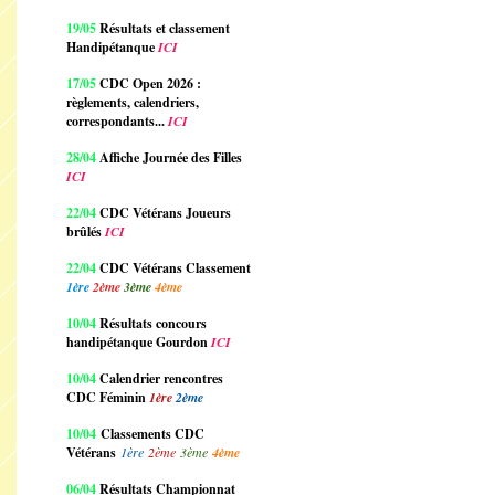
19/05
Résultats et classement
Handipétanque
ICI
17/05
CDC Open 2026 :
règlements, calendriers,
correspondants...
ICI
28/04
Affiche Journée des Filles
ICI
22/04
CDC Vétérans Joueurs
brûlés
ICI
22/04
CDC Vétérans Classement
1ère
2ème
3ème
4ème
10/04
Résultats concours
handipétanque Gourdon
ICI
10/04
Calendrier rencontres
CDC Féminin
1ère
2ème
10/04
Classements CDC
Vétérans
1ère
2ème
3ème
4ème
06/04
Résultats Championnat