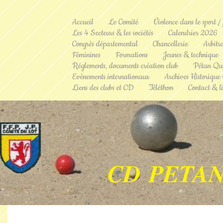
Accueil
Le Comité
Violence dans le sport /
Les 4 Secteurs & les sociétés
Calendrier 2026
Congrès départemental
Chancellerie
Arbitr
Féminines
Formations
Jeunes & technique
Réglements, documents création club
Pétan Qu
Evènements internationaux
Archives Historique
Liens des clubs et CD
Téléthon
Contact & li
CD PETAN