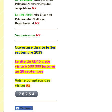
Palmarès & classements des
compétitions
ICI
Le 18/11/2024
mise à jour du
Palmarès du Challenge
Départemental
ICI
Nos partenaires
ICI
Ouverture du site le 1er
septembre 2013
Le site du CD46 a été
visité
6 500 000 lectures
au 28 septembre
Voir le compteur des
visites
ICI
Partager