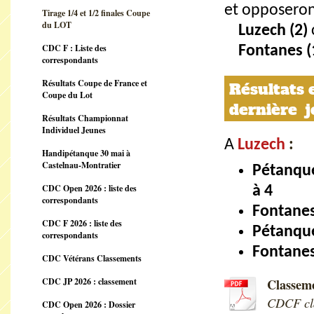
et opposeron
Tirage 1/4 et 1/2 finales Coupe
du LOT
Luzech (2)
CDC F : Liste des
Fontanes (
correspondants
Résultats Coupe de France et
Résultats 
Coupe du Lot
dernière 
Résultats Championnat
Individuel Jeunes
A
Luzech
:
Handipétanque 30 mai à
Castelnau-Montratier
Pétanque
CDC Open 2026 : liste des
à 4
correspondants
Fontanes
CDC F 2026 : liste des
Pétanque
correspondants
Fontanes
CDC Vétérans Classements
CDC JP 2026 : classement
Classeme
CDCF cla
CDC Open 2026 : Dossier