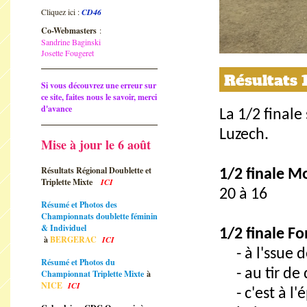
Cliquez ici :
CD46
Co-Webmasters
:
Sandrine Baginski
Josette Fougeret
Résultats 
Si vous découvrez une erreur sur
ce site, faites nous le savoir, merci
d'avance
La 1/2 final
Luzech.
Mise à jour le 6 août
Résultats Régional Doublette et
1/2 finale M
Triplette Mixte
ICI
20 à 16
Résumé et Photos des
Championnats doublette féminin
& Individuel
1/2 finale F
à
BERGERAC
ICI
- à l'ssue de
Résumé et Photos du
- au tir de 
Championnat Triplette Mixte
à
NICE
ICI
- c'est à l'