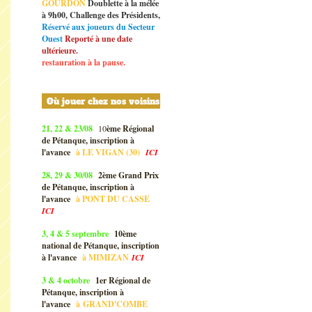
GOURDON
Doublette à la mélée
à 9h00, Challenge des Présidents,
Réservé aux joueurs du Secteur
Ouest
Reporté à une date
ultérieure.
restauration à la pause.
Où jouer chez nos voisins
21, 22 & 23/08
10
ème Régional
de Pétanque, inscription à
l'avance
à
LE VIGAN (30)
ICI
28, 29 & 30/08
2ème Grand Prix
de Pétanque, inscription à
l'avance
à
PONT DU CASSE
ICI
3, 4 & 5 septembre
10ème
national de Pétanque, inscription
à l'avance
à
MIMIZAN
ICI
3 & 4 octobre
1er Régional de
Pétanque, inscription à
l'avance
à
GRAND'COMBE