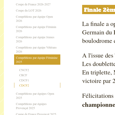
Coupe de France 2026-2027
Finale 2èm
Coupe du LOT 2026
Compétitions par équipe Open
2026
La finale a o
Compétitions par équipe Féminin
Germain du B
2026
Compétitions par équipe Jeunes
boulodrome 
2026
Compétitions par équipe Vétérans
2026
A l'issue des
Compétitions par équipe Féminine
Les doublett
2025
CNCF2
En triplette
CRCF
victoire par 
CDCF1
CDCF2
Félicitations
Compétitions par équipes Open
2025
championne 
Compétitions par équipes
Provençal 2025
Coupe de France Provençal 2025