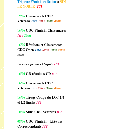
Triplette Féminin et Sénior
à
SIN
LE NOBLE
ICI
19/06
Classements CDC
Vétérans
1ère
2ème
3ème
4ème
16/06
CDC Féminin Classements
1ère
2ème
16/06
Résultats et Classements
CDC Open
1ère
2ème
3ème
4ème
5ème
Liste des joueurs bloqués
ICI
16/06
CR réunions CD
ICI
16/06
Classements CDC
Vétérans
1ère
2ème
3ème
4ème
16/06
Tirage Coupe du LOT 1/4
et 1/2 finales
ICI
10/06
Suivi CRC Vétérans
ICI
08/06
CDC Féminin : Liste des
Correspondants
ICI