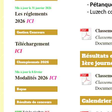
Pétanque
Mis à jour le 31 janvier 2026
Luzech c
Les réglements
2026
ICI
Classeme
Gestion Concours
Classeme
Téléchargement
Documen
ICI
Résultats 
1ère journ
Championnats 2026
Mis à jour le 8 février
Classeme
Modalités 2026
ICI
Classeme
Documen
Repas
Calendrier
Résultats de concours
03/08
Voir les résultat
s
ICI