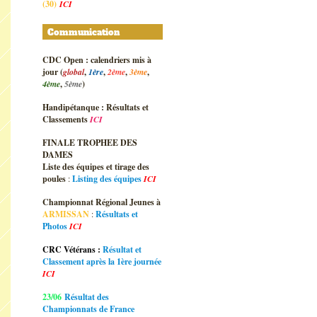
(30)
ICI
Communication
CDC Open : calendriers mis à
jour (
global
,
1ère
,
2ème
,
3ème
,
4ème
,
5ème
)
Handipétanque : Résultats et
Classements
ICI
FINALE TROPHEE DES
DAMES
Liste des équipes et tirage des
poules
:
Listing des équipes
ICI
Championnat Régional Jeunes à
ARMISSAN
:
Résultats et
Photos
ICI
CRC Vétérans :
Résultat et
Classement après la 1ère journée
ICI
23/06
Résultat des
Championnats de France