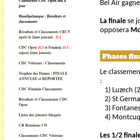
Calendriers CDC Open mis à
Bel Air gagne
jour
Handipétanque : Résultats et
La finale
se j
classements
opposera
Mo
Résultats et Classements CRCV
après le 2ème journée
ICI
CDC Open
ICI
et Féminin
ICI
:
report 2ème journée
Phases fin
CDC Vétérans : Classements
Le classemen
Trophée des Dames : FINALE
ANNULEE et REPORTEE
:
CDC Féminin Classements
1) Luzech (2
2) St Germai
Résultats et Classements CDC
Open
3) Fontanes
Listes des joueurs bloqués
4) Montcu
CR Réunions CD
Les 1/2 fina
Classements CDC Vétérans