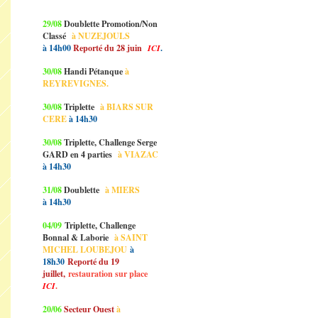
29/08
Doublette Promotion/Non
Classé
à NUZEJOULS
à 14h00
Reporté du 28 juin
ICI
.
30/08
Handi Pétanque
à
REYREVIGNES.
30/08
Triplette
à BIARS SUR
CERE
à 14h30
30/08
Triplette, Challenge Serge
GARD en 4 parties
à VIAZAC
à 14h30
31/08
Doublette
à MIERS
à 14h30
04/09
Triplette, Challenge
Bonnal & Laborie
à SAINT
MICHEL LOUBEJOU
à
18h30
Reporté du 19
juillet,
restauration sur place
ICI
.
20/06
Secteur Ouest
à