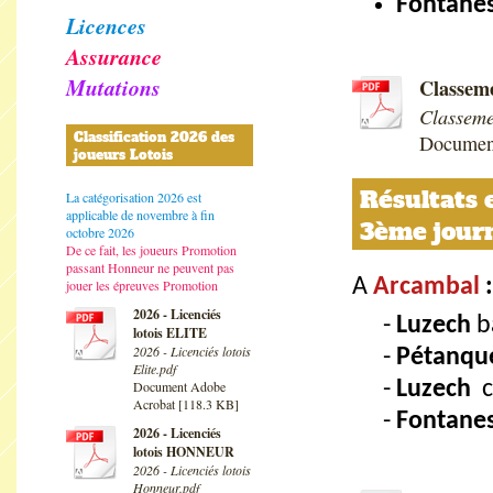
Fontanes
Licences
Assurance
Mutations
Classem
Classeme
Classification 2026 des
Documen
joueurs Lotois
Résultats 
La catégorisation 2026 est
applicable de novembre à fin
3ème jour
octobre 2026
De ce fait, les joueurs Promotion
passant Honneur ne peuvent pas
A
Arcambal
:
jouer les épreuves Promotion
2026 - Licenciés
Luzech
b
lotois ELITE
2026 - Licenciés lotois
Pétanqu
Elite.pdf
Luzech
c
Document Adobe
Acrobat [118.3 KB]
Fontane
2026 - Licenciés
lotois HONNEUR
2026 - Licenciés lotois
Honneur.pdf