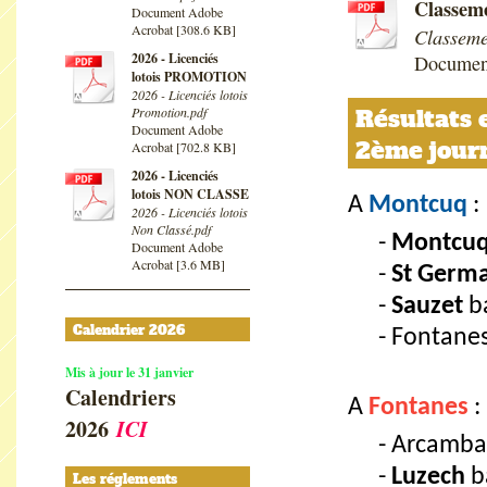
Classeme
Document Adobe
Acrobat [308.6 KB]
Classeme
2026 - Licenciés
Documen
lotois PROMOTION
2026 - Licenciés lotois
Promotion.pdf
Résultats 
Document Adobe
2ème jour
Acrobat [702.8 KB]
2026 - Licenciés
lotois NON CLASSE
A
Montcuq
:
2026 - Licenciés lotois
Non Classé.pdf
Montcu
Document Adobe
Acrobat [3.6 MB]
St Germa
Sauzet
b
Calendrier 2026
Fontanes
Mis à jour le 31 janvier
Calendriers
A
Fontanes
:
2026
ICI
Arcamba
Luzech
b
Les réglements