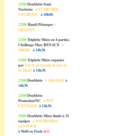
21/08
Doublette Semi
Nocturne
à ST MICHEL
LOUBEJOU
à 18h00.
22/08
Handi Pétanque
à
GRAMAT.
22/08
Triplette Mixte en 4 parties,
Challenge Marc RENAUX
à
MIERS
à 14h30.
22/08
Triplette Mixte organisé
par
SAUX au terrain de foot de
St Matré
à 14h30.
23/08
Doublette
à GRAMAT
à
14h30
23/08
Doublette
Promotion/NC
à PUY
L'EVÊQUE
à 14h30
29/08
Doublette Mixte limité à 32
équipes
à MAYRINHAC
LENTOUR
à 9h00 en Poule
ICI
.