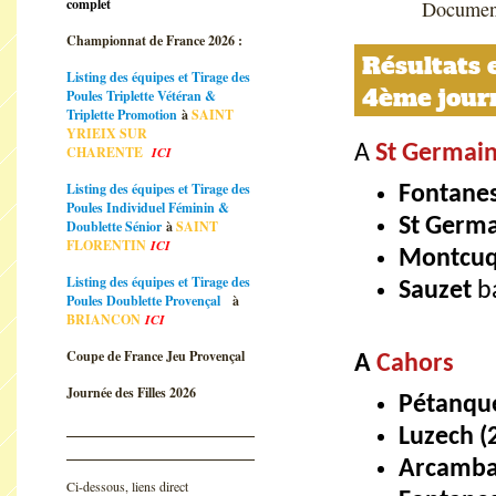
complet
Document
Championnat de France 2026 :
Résultats 
Listing des équipes et Tirage des
4ème jour
Poules Triplette Vétéran &
Triplette Promotion
à
SAINT
YRIEIX SUR
A
St Germain
CHARENTE
ICI
Listing des équipes et Tirage des
Fontanes
Poules Individuel Féminin &
St Germa
Doublette Sénior
à
SAINT
FLORENTIN
ICI
Montcu
Listing des équipes et Tirage des
Sauzet
b
Poules Doublette Provençal
à
BRIANCON
ICI
Coupe de France Jeu Provençal
A
Cahors
Journée des Filles 2026
Pétanque
Luzech (
Arcamba
Ci-dessous, liens direct