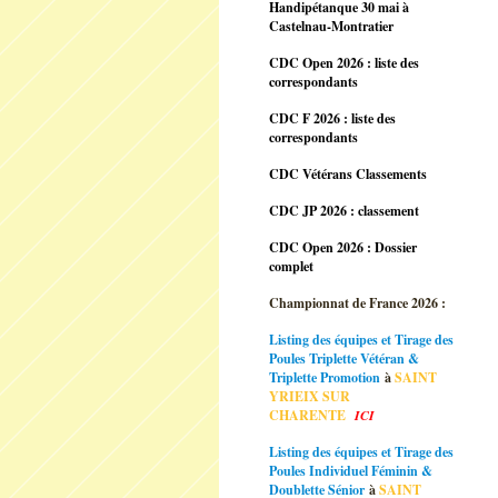
Handipétanque 30 mai à
Castelnau-Montratier
CDC Open 2026 : liste des
correspondants
CDC F 2026 : liste des
correspondants
CDC Vétérans Classements
CDC JP 2026 : classement
CDC Open 2026 : Dossier
complet
Championnat de France 2026 :
Listing des équipes et Tirage des
Poules Triplette Vétéran &
Triplette Promotion
à
SAINT
YRIEIX SUR
CHARENTE
ICI
Listing des équipes et Tirage des
Poules Individuel Féminin &
Doublette Sénior
à
SAINT