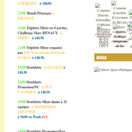
LOUBEJOU
à 18h00.
22/08
Handi Pétanque
à
GRAMAT.
22/08
Triplette Mixte en 4 parties,
Challenge Marc RENAUX
à
MIERS
à 14h30.
22/08
Triplette Mixte organisé
par
SAUX au terrain de foot de
2012
St Matré
à 14h30.
23/08
Doublette
à GRAMAT
à
14h30
23/08
Doublette
Promotion/NC
à PUY
L'EVÊQUE
à 14h30
29/08
Doublette Mixte limité à 32
équipes
à MAYRINHAC
LENTOUR
à 9h00 en Poule
ICI
.
29/08
Doublette Promotion/Non