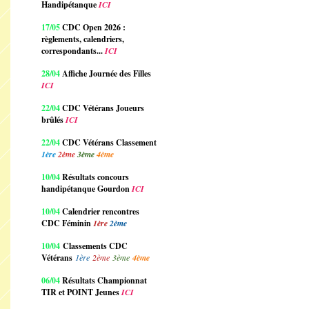
Handipétanque
ICI
17/05
CDC Open 2026 :
règlements, calendriers,
correspondants...
ICI
28/04
Affiche Journée des Filles
ICI
22/04
CDC Vétérans Joueurs
brûlés
ICI
22/04
CDC Vétérans Classement
1ère
2ème
3ème
4ème
10/04
Résultats concours
handipétanque Gourdon
ICI
10/04
Calendrier rencontres
CDC Féminin
1ère
2ème
10/04
Classements CDC
Vétérans
1ère
2ème
3ème
4ème
06/04
Résultats Championnat
TIR et POINT Jeunes
ICI