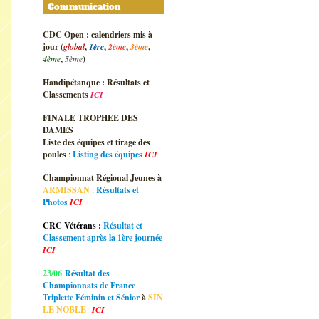
Communication
CDC Open : calendriers mis à
jour (
global
,
1ère
,
2ème
,
3ème
,
4ème
,
5ème
)
Handipétanque : Résultats et
Classements
ICI
FINALE TROPHEE DES
DAMES
Liste des équipes et tirage des
poules
:
Listing des équipes
ICI
Championnat Régional Jeunes à
ARMISSAN
:
Résultats et
Photos
ICI
CRC Vétérans :
Résultat et
Classement après la 1ère journée
ICI
23/06
Résultat des
Championnats de France
Triplette Féminin et Sénior
à
SIN
LE NOBLE
ICI