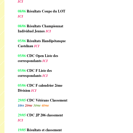
ICI
08/06
Résultats Coupe du LOT
ICI
08/06
Résultats Championnat
Individuel Jeunes
ICI
05/06
Résultats Handipétanque
Castelnau
ICI
05/06
CDC Open Liste des
correspondants
ICI
05/06
CDC F Liste des
correspondants
ICI
05/06
CDC F calendrier 2ème
Division
ICI
29/05
CDC Vétérans Classement
1ère
2ème
3ème
4ème
29/05
CDC JP 206 classement
ICI
19/05
Résultats et classement