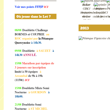
Voir mes points FFPJP
ICI
Où jouer dans le Lot ?
2013
08/08
Doublette Challenge
BORNES et COUPRIE
au
ROC organisé par
la Pétanque
Quercynoise
à 14h30.
09/08
Doublette
à SAUZET
à
14h30
ANNULÉ
.
15/08
Marathon par équipes de
3
joueurs sur inscription
limité à 50 équipes
à
Arcambal
de 9h à 19h
(1150€)
ICI
15/08
Doublette Mixte Semi
Nocturne
à GOURDON
à
18h00.
21/08
Doublette Semi
Nocturne
à ST MICHEL