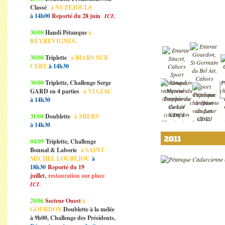
Classé
à NUZEJOULS
à 14h00
Reporté du 28 juin
ICI
.
30/08
Handi Pétanque
à
REYREVIGNES.
30/08
Triplette
à BIARS SUR
CERE
à 14h30
30/08
Triplette, Challenge Serge
GARD en 4 parties
à VIAZAC
à 14h30
31/08
Doublette
à MIERS
à 14h30
2011
04/09
Triplette, Challenge
Bonnal & Laborie
à SAINT
MICHEL LOUBEJOU
à
18h30
Reporté du 19
juillet,
restauration sur place
ICI
.
20/06
Secteur Ouest
à
GOURDON
Doublette à la mélée
à 9h00, Challenge des Présidents,