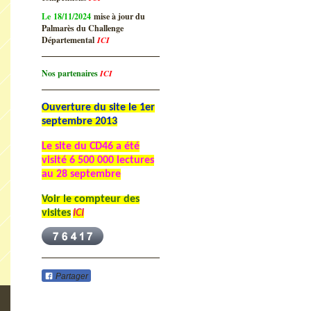
Le 18/11/2024
mise à jour du
Palmarès du Challenge
Départemental
ICI
Nos partenaires
ICI
Ouverture du site le 1er
septembre 2013
Le site du CD46 a été
visité
6 500 000 lectures
au 28 septembre
Voir le compteur des
visites
ICI
Partager