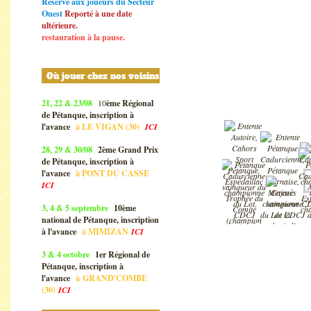
Réservé aux joueurs du Secteur
Ouest
Reporté à une date
ultérieure.
restauration à la pause.
Où jouer chez nos voisins
21, 22 & 23/08
10
ème Régional
de Pétanque, inscription à
l'avance
à
LE VIGAN (30)
ICI
28, 29 & 30/08
2ème Grand Prix
de Pétanque, inscription à
l'avance
à
PONT DU CASSE
ICI
3, 4 & 5 septembre
10ème
national de Pétanque, inscription
à l'avance
à
MIMIZAN
ICI
3 & 4 octobre
1er Régional de
Pétanque, inscription à
l'avance
à
GRAND'COMBE
(30)
ICI