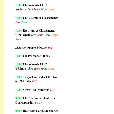
19/06
Classements CDC
Vétérans
1ère
2ème
3ème
4ème
16/06
CDC Féminin Classements
1ère
2ème
16/06
Résultats et Classements
CDC Open
1ère
2ème
3ème
4ème
5ème
Liste des joueurs bloqués
ICI
16/06
CR réunions CD
ICI
16/06
Classements CDC
Vétérans
1ère
2ème
3ème
4ème
16/06
Tirage Coupe du LOT 1/4
et 1/2 finales
ICI
10/06
Suivi CRC Vétérans
ICI
08/06
CDC Féminin : Liste des
Correspondants
ICI
08/06
Résultats Coupe de France