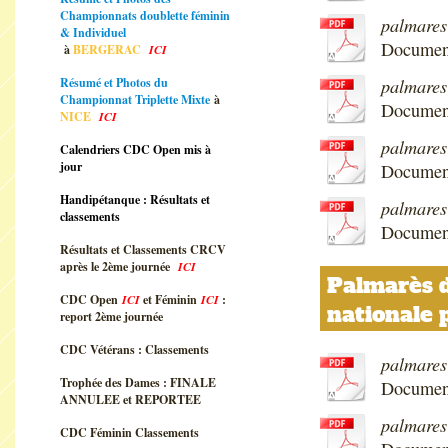
Championnats doublette féminin
palmares
& Individuel
Documen
à
BERGERAC
ICI
palmares
Résumé et Photos du
Championnat Triplette Mixte
à
Documen
NICE
ICI
palmares
Calendriers CDC Open mis à
jour
Documen
Handipétanque : Résultats et
palmares
classements
Document
Résultats et Classements CRCV
après le 2ème journée
ICI
Palmarès d
CDC Open
ICI
et Féminin
ICI
:
nationale 
report 2ème journée
CDC Vétérans : Classements
palmares
Trophée des Dames : FINALE
Documen
ANNULEE et REPORTEE
palmare
CDC Féminin Classements