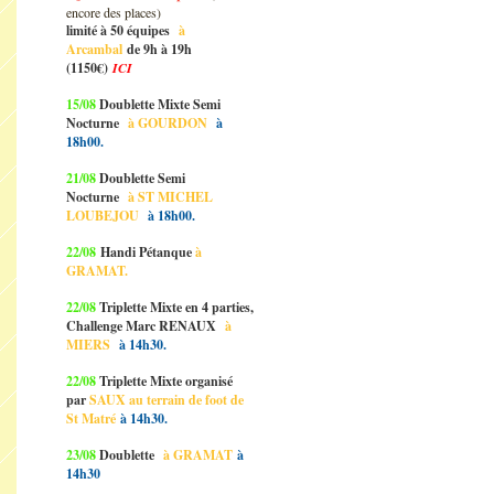
encore des places)
limité à 50 équipes
à
Arcambal
de 9h à 19h
(1150€)
ICI
15/08
Doublette Mixte Semi
Nocturne
à GOURDON
à
18h00.
21/08
Doublette Semi
Nocturne
à ST MICHEL
LOUBEJOU
à 18h00.
22/08
Handi Pétanque
à
GRAMAT.
22/08
Triplette Mixte en 4 parties,
Challenge Marc RENAUX
à
MIERS
à 14h30.
22/08
Triplette Mixte organisé
par
SAUX au terrain de foot de
St Matré
à 14h30.
23/08
Doublette
à GRAMAT
à
14h30