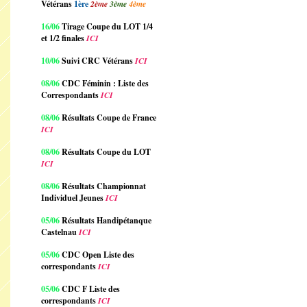
Vétérans
1ère
2ème
3ème
4ème
16/06
Tirage Coupe du LOT 1/4
et 1/2 finales
ICI
10/06
Suivi CRC Vétérans
ICI
08/06
CDC Féminin : Liste des
Correspondants
ICI
08/06
Résultats Coupe de France
ICI
08/06
Résultats Coupe du LOT
ICI
08/06
Résultats Championnat
Individuel Jeunes
ICI
05/06
Résultats Handipétanque
Castelnau
ICI
05/06
CDC Open Liste des
correspondants
ICI
05/06
CDC F Liste des
correspondants
ICI