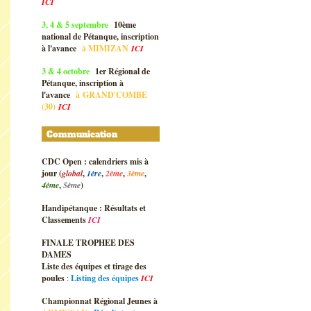
ICI
3, 4 & 5 septembre
10ème
national de Pétanque, inscription
à l'avance
à
MIMIZAN
ICI
3 & 4 octobre
1er Régional de
Pétanque, inscription à
l'avance
à
GRAND'COMBE
(30)
ICI
Communication
CDC Open : calendriers mis à
jour (
global
,
1ère
,
2ème
,
3ème
,
4ème
,
5ème
)
Handipétanque : Résultats et
Classements
ICI
FINALE TROPHEE DES
DAMES
Liste des équipes et tirage des
poules
:
Listing des équipes
ICI
Championnat Régional Jeunes à