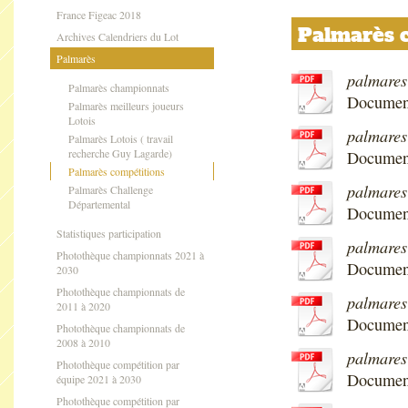
France Figeac 2018
Palmarès c
Archives Calendriers du Lot
Palmarès
palmares
Palmarès championnats
Documen
Palmarès meilleurs joueurs
Lotois
palmare
Palmarès Lotois ( travail
recherche Guy Lagarde)
Documen
Palmarès compétitions
palmare
Palmarès Challenge
Départemental
Documen
Statistiques participation
palmare
Photothèque championnats 2021 à
Documen
2030
Photothèque championnats de
palmares
2011 à 2020
Document
Photothèque championnats de
2008 à 2010
palmares
Photothèque compétition par
Documen
équipe 2021 à 2030
Photothèque compétition par