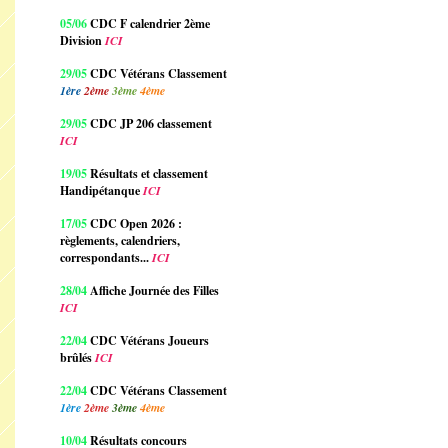
05/06
CDC F calendrier 2ème
Division
ICI
29/05
CDC Vétérans Classement
1ère
2ème
3ème
4ème
29/05
CDC JP 206 classement
ICI
19/05
Résultats et classement
Handipétanque
ICI
17/05
CDC Open 2026 :
règlements, calendriers,
correspondants...
ICI
28/04
Affiche Journée des Filles
ICI
22/04
CDC Vétérans Joueurs
brûlés
ICI
22/04
CDC Vétérans Classement
1ère
2ème
3ème
4ème
10/04
Résultats concours