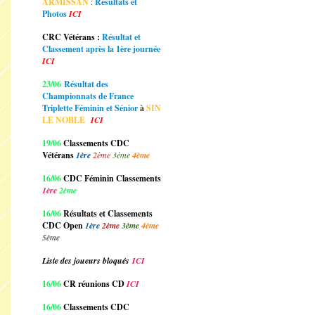
ARMISSAN
:
Résultats et
Photos
ICI
CRC Vétérans :
Résultat et
Classement après la 1ère journée
ICI
23/06
Résultat des
Championnats de France
Triplette Féminin et Sénior
à
SIN
LE NOBLE
ICI
19/06
Classements CDC
Vétérans
1ère
2ème
3ème
4ème
16/06
CDC Féminin Classements
1ère
2ème
16/06
Résultats et Classements
CDC Open
1ère
2ème
3ème
4ème
5ème
Liste des joueurs bloqués
ICI
16/06
CR réunions CD
ICI
16/06
Classements CDC