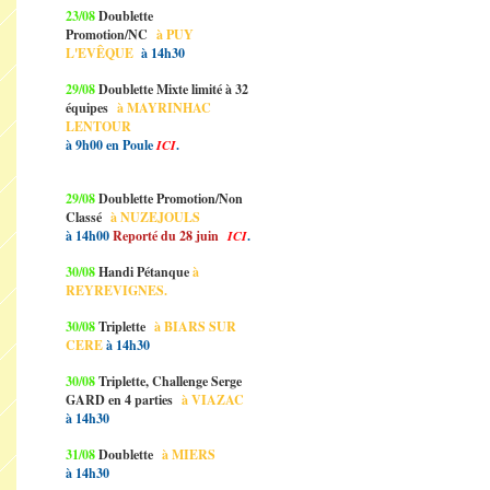
23/08
Doublette
Promotion/NC
à PUY
L'EVÊQUE
à 14h30
29/08
Doublette Mixte limité à 32
équipes
à MAYRINHAC
LENTOUR
à 9h00 en Poule
ICI
.
29/08
Doublette Promotion/Non
Classé
à NUZEJOULS
à 14h00
Reporté du 28 juin
ICI
.
30/08
Handi Pétanque
à
REYREVIGNES.
30/08
Triplette
à BIARS SUR
CERE
à 14h30
30/08
Triplette, Challenge Serge
GARD en 4 parties
à VIAZAC
à 14h30
31/08
Doublette
à MIERS
à 14h30