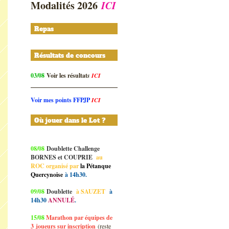
Modalités 2026
ICI
Repas
Résultats de concours
03/08
Voir les résultat
s
ICI
Voir mes points FFPJP
ICI
Où jouer dans le Lot ?
08/08
Doublette Challenge
BORNES et COUPRIE
au
ROC organisé par
la Pétanque
Quercynoise
à 14h30.
09/08
Doublette
à SAUZET
à
14h30
ANNULÉ
.
15/08
Marathon par équipes de
3
joueurs sur inscription
(reste