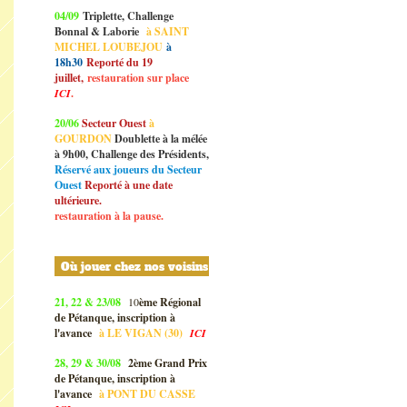
04/09
Triplette, Challenge
Bonnal & Laborie
à SAINT
MICHEL LOUBEJOU
à
18h30
Reporté du 19
juillet,
restauration sur place
ICI
.
20/06
Secteur Ouest
à
GOURDON
Doublette à la mélée
à 9h00, Challenge des Présidents,
Réservé aux joueurs du Secteur
Ouest
Reporté à une date
ultérieure.
restauration à la pause.
Où jouer chez nos voisins
21, 22 & 23/08
10
ème Régional
de Pétanque, inscription à
l'avance
à
LE VIGAN (30)
ICI
28, 29 & 30/08
2ème Grand Prix
de Pétanque, inscription à
l'avance
à
PONT DU CASSE