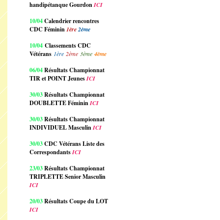
handipétanque Gourdon
ICI
10/04
Calendrier rencontres
CDC Féminin
1ère
2ème
10/04
Classements CDC
Vétérans
1ère
2ème
3ème
4ème
06/04
Résultats Championnat
TIR et POINT Jeunes
ICI
30/03
Résultats Championnat
DOUBLETTE Féminin
ICI
30/03
Résultats Championnat
INDIVIDUEL Masculin
ICI
30/03
CDC Vétérans Liste des
Correspondants
ICI
23/03
Résultats Championnat
TRIPLETTE Senior Masculin
ICI
20/03
Résultats Coupe du LOT
ICI