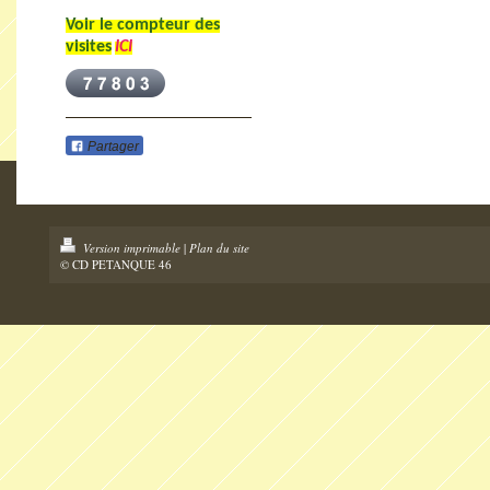
Voir le compteur des
visites
ICI
Partager
Version imprimable
|
Plan du site
© CD PETANQUE 46