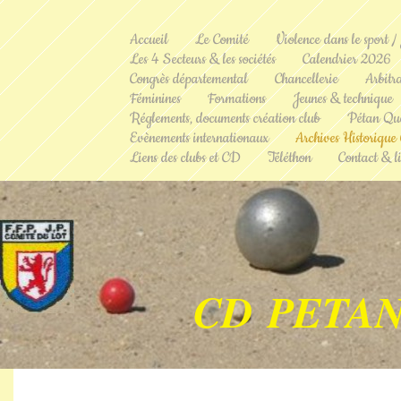
Accueil
Le Comité
Violence dans le sport /
Les 4 Secteurs & les sociétés
Calendrier 2026
Congrès départemental
Chancellerie
Arbitr
Féminines
Formations
Jeunes & technique
Réglements, documents création club
Pétan Qu
Evènements internationaux
Archives Historique
Liens des clubs et CD
Téléthon
Contact & li
CD PETAN