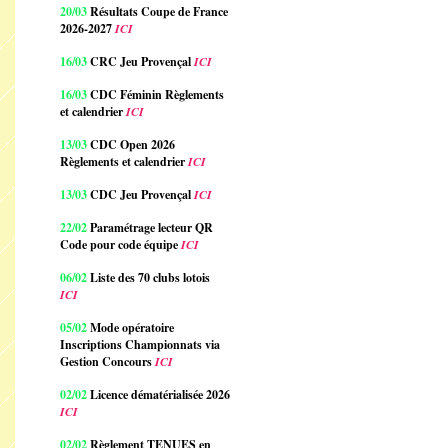
20/03
Résultats Coupe de France
2026-2027
ICI
16/03
CRC Jeu Provençal
ICI
16/03
CDC Féminin Règlements
et calendrier
ICI
13/03
CDC Open 2026
Règlements et calendrier
ICI
13/03
CDC Jeu Provençal
ICI
22/02
Paramétrage lecteur QR
Code pour code équipe
ICI
06/02
Liste des 70 clubs lotois
ICI
05/02
Mode opératoire
Inscriptions Championnats via
Gestion Concours
ICI
02/02
Licence dématérialisée 2026
ICI
02/02
Règlement TENUES en