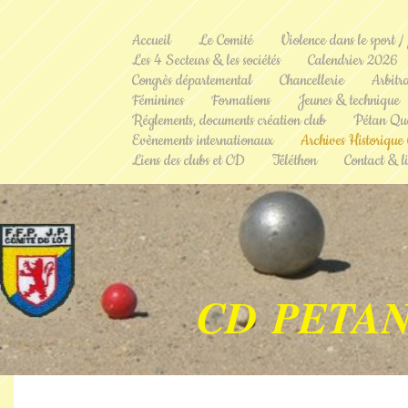
Accueil
Le Comité
Violence dans le sport /
Les 4 Secteurs & les sociétés
Calendrier 2026
Congrès départemental
Chancellerie
Arbitr
Féminines
Formations
Jeunes & technique
Réglements, documents création club
Pétan Qu
Evènements internationaux
Archives Historique
Liens des clubs et CD
Téléthon
Contact & li
CD PETAN