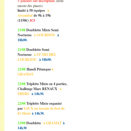
3
joueurs sur inscription
(reste
encore des places)
limité à 50 équipes
à
Arcambal
de 9h à 19h
(1150€)
ICI
15/08
Doublette Mixte Semi
Nocturne
à GOURDON
à
18h00.
21/08
Doublette Semi
Nocturne
à ST MICHEL
LOUBEJOU
à 18h00.
22/08
Handi Pétanque
à
GRAMAT.
22/08
Triplette Mixte en 4 parties,
Challenge Marc RENAUX
à
MIERS
à 14h30.
22/08
Triplette Mixte organisé
par
SAUX au terrain de foot de
St Matré
à 14h30.
23/08
Doublette
à GRAMAT
à
14h30