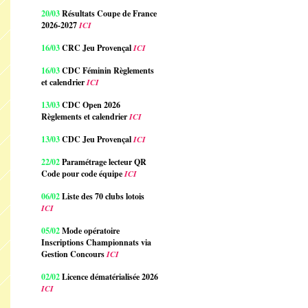
20/03
Résultats Coupe de France
2026-2027
ICI
16/03
CRC Jeu Provençal
ICI
16/03
CDC Féminin Règlements
et calendrier
ICI
13/03
CDC Open 2026
Règlements et calendrier
ICI
13/03
CDC Jeu Provençal
ICI
22/02
Paramétrage lecteur QR
Code pour code équipe
ICI
06/02
Liste des 70 clubs lotois
ICI
05/02
Mode opératoire
Inscriptions Championnats via
Gestion Concours
ICI
02/02
Licence dématérialisée 2026
ICI