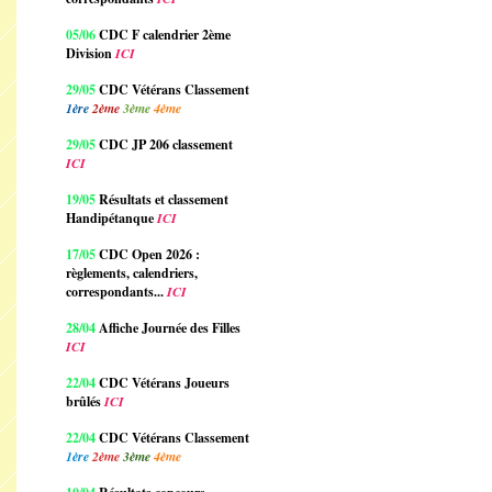
05/06
CDC F calendrier 2ème
Division
ICI
29/05
CDC Vétérans Classement
1ère
2ème
3ème
4ème
29/05
CDC JP 206 classement
ICI
19/05
Résultats et classement
Handipétanque
ICI
17/05
CDC Open 2026 :
règlements, calendriers,
correspondants...
ICI
28/04
Affiche Journée des Filles
ICI
22/04
CDC Vétérans Joueurs
brûlés
ICI
22/04
CDC Vétérans Classement
1ère
2ème
3ème
4ème