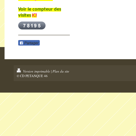
Voir le compteur des
visites
ICI
Partager
Version imprimable
|
Plan du site
© CD PETANQUE 46