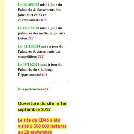
Le 09/10/2024
mise à jour du
Palmarès & classements des
joueurs et clubs en
championnats
ICI
Le 18/11/2024
mise à jour du
palmarès des meilleurs joueurs
Lotois
ICI
Le 11/11/2024
mise à jour du
Palmarès & classements des
compétitions
ICI
Le 18/11/2024
mise à jour du
Palmarès du Challenge
Départemental
ICI
Nos partenaires
ICI
Ouverture du site le 1er
septembre 2013
Le site du CD46 a été
visité
6 500 000 lectures
au 28 septembre