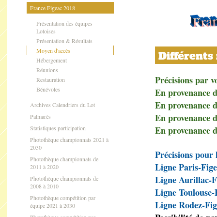
France Figeac 2018
Présentation des équipes
Lotoises
Présentation & Résultats
Moyen d'accès
Différents
Hébergement
Réunions
Précisions par v
Restauration
Bénévoles
En provenance de
En provenance d
Archives Calendriers du Lot
En provenance d
Palmarès
Statistiques participation
En provenance d
Photothèque championnats 2021 à
2030
Précisions pour l
Photothèque championnats de
Ligne Paris-Fige
2011 à 2020
Ligne Aurillac-F
Photothèque championnats de
2008 à 2010
Ligne Toulouse-
Photothèque compétition par
Ligne Rodez-Fig
équipe 2021 à 2030