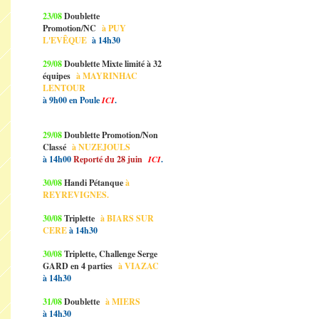
23/08
Doublette
Promotion/NC
à PUY
L'EVÊQUE
à 14h30
29/08
Doublette Mixte limité à 32
équipes
à MAYRINHAC
LENTOUR
à 9h00 en Poule
ICI
.
29/08
Doublette Promotion/Non
Classé
à NUZEJOULS
à 14h00
Reporté du 28 juin
ICI
.
30/08
Handi Pétanque
à
REYREVIGNES.
30/08
Triplette
à BIARS SUR
CERE
à 14h30
30/08
Triplette, Challenge Serge
GARD en 4 parties
à VIAZAC
à 14h30
31/08
Doublette
à MIERS
à 14h30