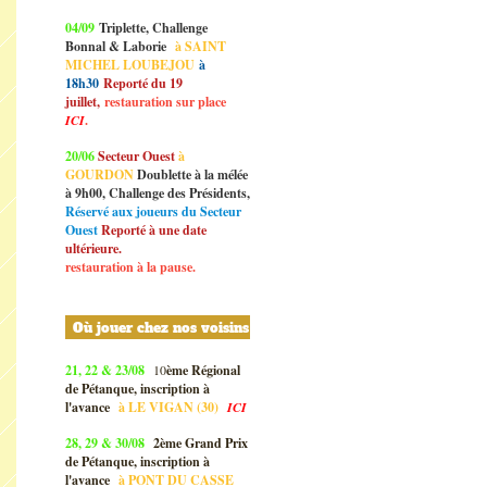
04/09
Triplette, Challenge
Bonnal & Laborie
à SAINT
MICHEL LOUBEJOU
à
18h30
Reporté du 19
juillet,
restauration sur place
ICI
.
20/06
Secteur Ouest
à
GOURDON
Doublette à la mélée
à 9h00, Challenge des Présidents,
Réservé aux joueurs du Secteur
Ouest
Reporté à une date
ultérieure.
restauration à la pause.
Où jouer chez nos voisins
21, 22 & 23/08
10
ème Régional
de Pétanque, inscription à
l'avance
à
LE VIGAN (30)
ICI
28, 29 & 30/08
2ème Grand Prix
de Pétanque, inscription à
l'avance
à
PONT DU CASSE