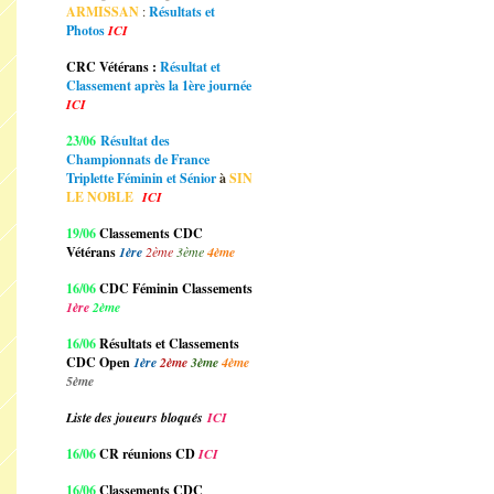
ARMISSAN
:
Résultats et
Photos
ICI
CRC Vétérans :
Résultat et
Classement après la 1ère journée
ICI
23/06
Résultat des
Championnats de France
Triplette Féminin et Sénior
à
SIN
LE NOBLE
ICI
19/06
Classements CDC
Vétérans
1ère
2ème
3ème
4ème
16/06
CDC Féminin Classements
1ère
2ème
16/06
Résultats et Classements
CDC Open
1ère
2ème
3ème
4ème
5ème
Liste des joueurs bloqués
ICI
16/06
CR réunions CD
ICI
16/06
Classements CDC