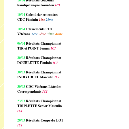
10/04
Résultats concours
handipétanque Gourdon
ICI
10/04
Calendrier rencontres
CDC Féminin
1ère
2ème
10/04
Classements CDC
Vétérans
1ère
2ème
3ème
4ème
06/04
Résultats Championnat
TIR et POINT Jeunes
ICI
30/03
Résultats Championnat
DOUBLETTE Féminin
ICI
30/03
Résultats Championnat
INDIVIDUEL Masculin
ICI
30/03
CDC Vétérans Liste des
Correspondants
ICI
23/03
Résultats Championnat
TRIPLETTE Senior Masculin
ICI
20/03
Résultats Coupe du LOT
ICI