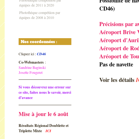
Possibilité de n
Photothèque compétition par
équipes de 2011 à 2020
CD46)
Photothèque compétiion par
équipes de 2008 à 2010
Précisions par a
Aéroport Brive 
Aéroport d'Auri
Nos coordonnées :
Aéroport de Ro
Cliquez ici :
CD46
Aréoport de Tou
Co-Webmasters
:
Pas de navette
Sandrine Baginski
Josette Fougeret
Voir les détails
I
Si vous découvrez une erreur sur
ce site, faites nous le savoir, merci
d'avance
Mise à jour le 6 août
Résultats Régional Doublette et
Triplette Mixte
ICI