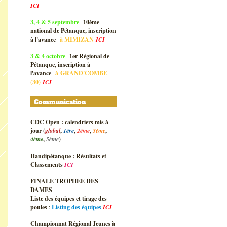
ICI
3, 4 & 5 septembre
10ème
national de Pétanque, inscription
à l'avance
à
MIMIZAN
ICI
3 & 4 octobre
1er Régional de
Pétanque, inscription à
l'avance
à
GRAND'COMBE
(30)
ICI
Communication
CDC Open : calendriers mis à
jour (
global
,
1ère
,
2ème
,
3ème
,
4ème
,
5ème
)
Handipétanque : Résultats et
Classements
ICI
FINALE TROPHEE DES
DAMES
Liste des équipes et tirage des
poules
:
Listing des équipes
ICI
Championnat Régional Jeunes à