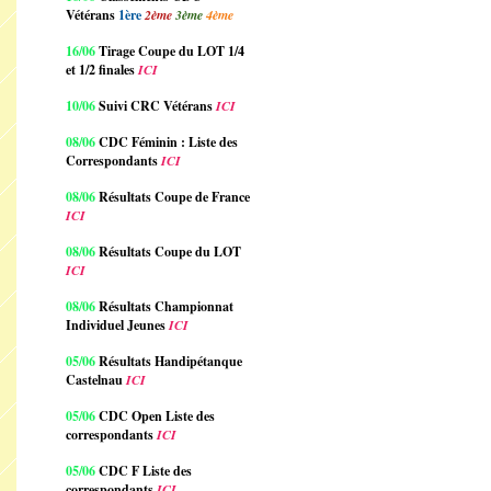
Vétérans
1ère
2ème
3ème
4ème
16/06
Tirage Coupe du LOT 1/4
et 1/2 finales
ICI
10/06
Suivi CRC Vétérans
ICI
08/06
CDC Féminin : Liste des
Correspondants
ICI
08/06
Résultats Coupe de France
ICI
08/06
Résultats Coupe du LOT
ICI
08/06
Résultats Championnat
Individuel Jeunes
ICI
05/06
Résultats Handipétanque
Castelnau
ICI
05/06
CDC Open Liste des
correspondants
ICI
05/06
CDC F Liste des
correspondants
ICI